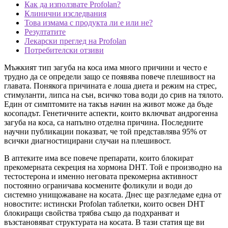
Как да използвате Profolan?
Клинични изследвания
Това измама с продукта ли е или не?
Резултатите
Лекарски преглед на Profolan
Потребителски отзиви
Мъжкият тип загуба на коса има много причини и често е
трудно да се определи защо се появява повече плешивост на
главата. Понякога причината е лоша диета и режим на стрес,
стимуланти, липса на сън, всичко това води до срив на тялото.
Един от симптомите на такъв начин на живот може да бъде
косопадът. Генетичните аспекти, които включват андрогенна
загуба на коса, са напълно отделна причина. Последните
научни публикации показват, че той представлява 95% от
всички диагностицирани случаи на плешивост.
В аптеките има все повече препарати, които блокират
прекомерната секреция на хормона DHT. Той е производно на
тестостерона и именно неговата прекомерна активност
постоянно ограничава космените фоликули и води до
системно унищожаване на косата. Днес ще разгледаме една от
новостите: истински Profolan таблетки, които освен DHT
блокиращи свойства трябва също да подхранват и
възстановяват структурата на косата. В тази статия ще ви