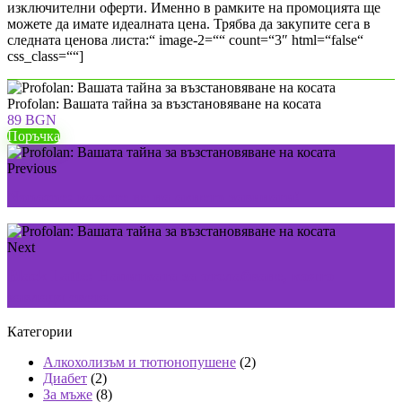
изключителни оферти. Именно в рамките на промоцията ще
можете да имате идеалната цена. Трябва да закупите сега в
следната ценова листа:“ image-2=““ count=“3″ html=“false“
css_class=““]
Profolan: Вашата тайна за възстановяване на косата
89 BGN
Поръчка
Previous
Nonacne: кажете не на акнето завинаги!
Next
Black Latte: Напитката за отслабване, която
завладя света
Категории
Алкохолизъм и тютюнопушене
(2)
Диабет
(2)
За мъже
(8)