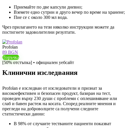
Приемайте по две капсули дневно;
Вземете едно сутрин и друго вечер по време на хранене;
Пие се с около 300 мл вода.
Чрез прилагането на тези няколко инструкции можете да
постигнете задоволителни резултати.
Profolan
89 BGN
Поръчка
[50% отстъпка] • официален уебсайт
Клинични изследвания
Profolan е изследван от изследователи и признат за
високоефективен и безопасен продукт, базиран на тест,
проведен върху 230 души с проблеми с оплешивяване или
слаб и бавен растеж на косата. Според реалните мнения и
прегледи на доброволците са получени следните
статистически данни:
В 98% от случаите тестваните пациенти показват