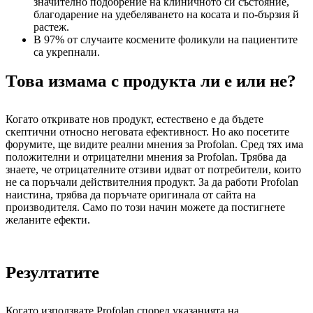
значително подобрение на клиничното си състояние,
благодарение на удебеляването на косата и по-бързия й
растеж.
В 97% от случаите космените фоликули на пациентите
са укрепнали.
Това измама с продукта ли е или не?
Когато откривате нов продукт, естествено е да бъдете
скептични относно неговата ефективност. Но ако посетите
форумите, ще видите реални мнения за Profolan. Сред тях има
положителни и отрицателни мнения за Profolan. Трябва да
знаете, че отрицателните отзиви идват от потребители, които
не са поръчали действителния продукт. За да работи Profolan
наистина, трябва да поръчате оригинала от сайта на
производителя. Само по този начин можете да постигнете
желаните ефекти.
Резултатите
Когато използвате Profolan според указанията на