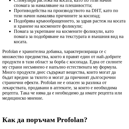
Стимулира растежа на косата, като по този начин
спомага за намаляване на плешивостта;
Противодейства на производството на DHT, като по
този начин намалява причините за косопад;
Подобрява кръвообращението, за здрав растеж на косата
и хранене на космените фоликули;
Помага за укрепване на космените фоликули, като
помага за подобряване на текстурата и външния вид на
косата.
Profolan е хранителна добавка, характеризираща се с
множество предимства, които я правят един от най-добрите
продукти в тази област за борба с косопада. Една от силните
му страни несъмнено е напълно естествената му формула.
Много продукти днес съдържат вещества, които могат да
бъдат вредни за тялото и могат да причинят дългосрочни
странични ефекти. Profolan не е опасен за разлика от
лекарствата, продавани в аптеките, за които е необходима
рецепта. Така че няма да е необходимо да имате рецепта или
медицинско мнение.
Как да поръчам Profolan?