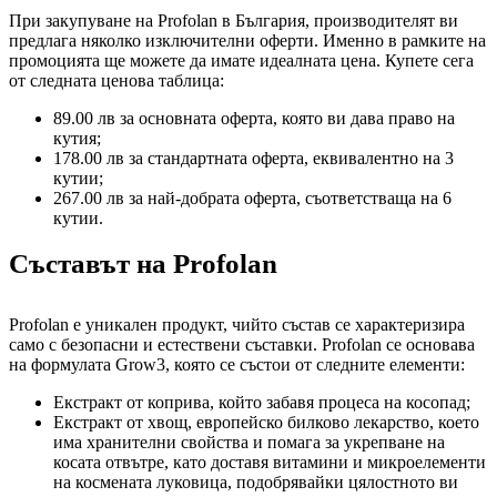
При закупуване на Profolan в България, производителят ви
предлага няколко изключителни оферти. Именно в рамките на
промоцията ще можете да имате идеалната цена. Купете сега
от следната ценова таблица:
89.00 лв за основната оферта, която ви дава право на
кутия;
178.00 лв за стандартната оферта, еквивалентно на 3
кутии;
267.00 лв за най-добрата оферта, съответстваща на 6
кутии.
Съставът на Profolan
Profolan е уникален продукт, чийто състав се характеризира
само с безопасни и естествени съставки. Profolan се основава
на формулата Grow3, която се състои от следните елементи:
Екстракт от коприва, който забавя процеса на косопад;
Екстракт от хвощ, европейско билково лекарство, което
има хранителни свойства и помага за укрепване на
косата отвътре, като доставя витамини и микроелементи
на космената луковица, подобрявайки цялостното ви