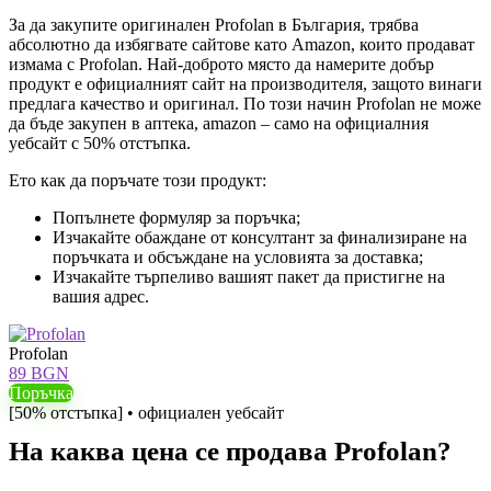
За да закупите оригинален Profolan в България, трябва
абсолютно да избягвате сайтове като Amazon, които продават
измама с Profolan. Най-доброто място да намерите добър
продукт е официалният сайт на производителя, защото винаги
предлага качество и оригинал. По този начин Profolan не може
да бъде закупен в аптека, amazon – само на официалния
уебсайт с 50% отстъпка.
Ето как да поръчате този продукт:
Попълнете формуляр за поръчка;
Изчакайте обаждане от консултант за финализиране на
поръчката и обсъждане на условията за доставка;
Изчакайте търпеливо вашият пакет да пристигне на
вашия адрес.
Profolan
89 BGN
Поръчка
[50% отстъпка] • официален уебсайт
На каква цена се продава Profolan?