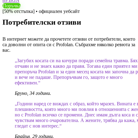
89 BGN
Поръчка
[50% отстъпка] • официален уебсайт
Потребителски отзиви
В интернет можете да прочетете отзиви от потребители, които
са доволни от опита си с Profolan. Събрахме няколко ревюта за
вас.
„Загубих косата си на кичури поради семейна травма. Бях
отчаян и не знаех какво да правя. Тогава един приятел ми
препоръча Profolan и за един месец косата ми започна да р
и вече не падаше. Препоръчвам го, защото е много
ефективен.“
Бруно, 34 години.
„Години наред се виждах с образ, който мразех. Вината е 
плешивостта, която много ми повлия в отношенията с же
но с Profolan всичко се промени. Днес имам дълга коса и с
чувствам много очарователна. А жените, трябва да кажа, 
гледат с нов интерес.“
Брайън, 29 години.