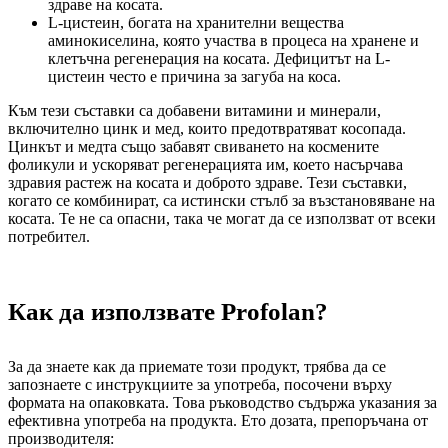
здраве на косата.
L-цистеин, богата на хранителни вещества
аминокиселина, която участва в процеса на хранене и
клетъчна регенерация на косата. Дефицитът на L-
цистеин често е причина за загуба на коса.
Към тези съставки са добавени витамини и минерали,
включително цинк и мед, които предотвратяват косопада.
Цинкът и медта също забавят свиването на космените
фоликули и ускоряват регенерацията им, което насърчава
здравия растеж на косата и доброто здраве. Тези съставки,
когато се комбинират, са истински стълб за възстановяване на
косата. Те не са опасни, така че могат да се използват от всеки
потребител.
Как да използвате Profolan?
За да знаете как да приемате този продукт, трябва да се
запознаете с инструкциите за употреба, посочени върху
формата на опаковката. Това ръководство съдържа указания за
ефективна употреба на продукта. Ето дозата, препоръчана от
производителя: