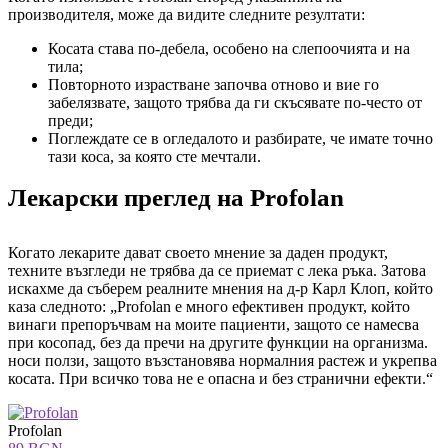
производителя, може да видите следните резултати:
Косата става по-дебела, особено на слепоочията и на
тила;
Повторното израстване започва отново и вие го
забелязвате, защото трябва да ги скъсявате по-често от
преди;
Поглеждате се в огледалото и разбирате, че имате точно
тази коса, за която сте мечтали.
Лекарски преглед на Profolan
Когато лекарите дават своето мнение за даден продукт,
техните възгледи не трябва да се приемат с лека ръка. Затова
искахме да съберем реалните мнения на д-р Карл Клоп, който
каза следното: „Profolan е много ефективен продукт, който
винаги препоръчвам на моите пациенти, защото се намесва
при косопад, без да пречи на другите функции на организма.
носи ползи, защото възстановява нормалния растеж и укрепва
косата. При всичко това не е опасна и без странични ефекти.“
Profolan