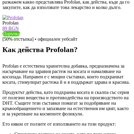
разкажем какво представлява Profolan, как действа, къде да го
закупите, как да използвате това лекарство и колко дълго.
Profolan
89 BGN
Поръчка
[50% отстъпка] • официален уебсайт
Как действа Profolan?
Profolan е естествена хранителна добавка, предназначена за
насърчаване на здравия растеж на косата и намаляване на
косопада. Направен е с мощни съставки, които подхранват
косата, стимулират растежа й и я поддържат здрава и красива.
Продуктът действа, като подхранва косата и скалпа със серия
от полезни вещества и противодейства на производството на
DHT. Същите тези съставки помагат за подобряване на
кръвообращението и запазване на естествения им цвят, както
и за укрепване на космените фоликули.
Ето някои от ползите от използването на този продукт: