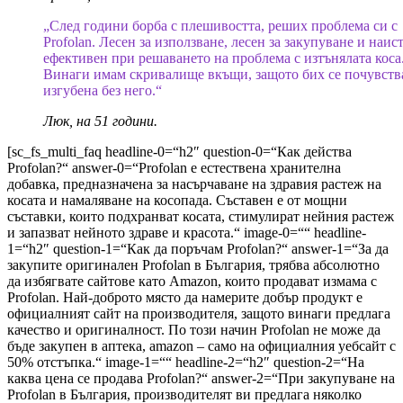
„След години борба с плешивостта, реших проблема си с
Profolan. Лесен за използване, лесен за закупуване и наис
ефективен при решаването на проблема с изтънялата коса
Винаги имам скривалище вкъщи, защото бих се почувств
изгубена без него.“
Люк, на 51 години.
[sc_fs_multi_faq headline-0=“h2″ question-0=“Как действа
Profolan?“ answer-0=“Profolan е естествена хранителна
добавка, предназначена за насърчаване на здравия растеж на
косата и намаляване на косопада. Съставен е от мощни
съставки, които подхранват косата, стимулират нейния растеж
и запазват нейното здраве и красота.“ image-0=““ headline-
1=“h2″ question-1=“Как да поръчам Profolan?“ answer-1=“За да
закупите оригинален Profolan в България, трябва абсолютно
да избягвате сайтове като Amazon, които продават измама с
Profolan. Най-доброто място да намерите добър продукт е
официалният сайт на производителя, защото винаги предлага
качество и оригиналност. По този начин Profolan не може да
бъде закупен в аптека, amazon – само на официалния уебсайт с
50% отстъпка.“ image-1=““ headline-2=“h2″ question-2=“На
каква цена се продава Profolan?“ answer-2=“При закупуване на
Profolan в България, производителят ви предлага няколко