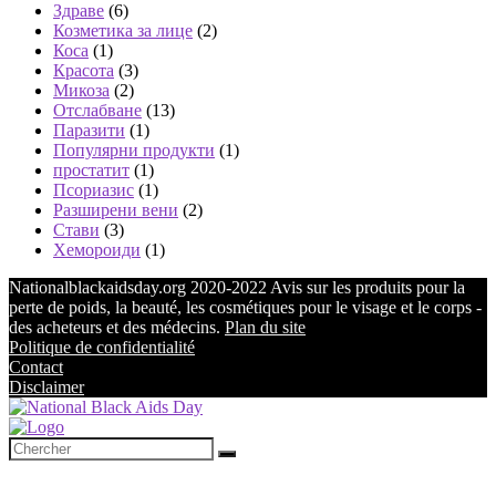
Здраве
(6)
Козметика за лице
(2)
Коса
(1)
Красота
(3)
Микоза
(2)
Отслабване
(13)
Паразити
(1)
Популярни продукти
(1)
простатит
(1)
Псориазис
(1)
Разширени вени
(2)
Стави
(3)
Хемороиди
(1)
Nationalblackaidsday.org 2020-2022 Avis sur les produits pour la
perte de poids, la beauté, les cosmétiques pour le visage et le corps -
des acheteurs et des médecins.
Plan du site
Politique de confidentialité
Contact
Disclaimer