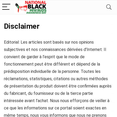
situs togel terpercaya
SLOT RESMI
situs togel resmi
situs slot gacor
situs slot gacor
slot gacor hari ini
slot gacor hari ini
kampungbet
kampungbet
kampungbet
monperatoto
monperatoto
monperatoto
monperatoto
monperatoto
monperatoto
monperatoto
slot online
slot gacor
situs togel
slot gacor
situs gacor
situs togel
slot gacor
situs togel
situs togel
situs togel
situs togel
situs togel
slot gacor
situs togel
situs togel
situs togel
slot gacor
situs bola
situs togel
link gacor
situs togel
link gacor
situs togel
slot resmi
situs slot
situs slot
slot resmi
situs slot
situs slot
situs slot
link slot
slot resmi
slot
slot gacor
situs togel
Disclaimer
monperatoto
link slot
Editorial: Les articles sont basés sur nos opinions
situs slot gacor
subjectives et nos connaissances dérivées d’Internet. Il
togel online
convient de garder à l’esprit que le mode de
slot resmi
fonctionnement peut être différent et dépend de la
situs toto
prédisposition individuelle de la personne. Toutes les
réclamations, statistiques, citations ou autres méthodes
situs gacor
de présentation du produit doivent être confirmées auprès
situs slot
du fabricant, du fournisseur ou de la tierce partie
slot gacor maxwin
intéressée avant l’achat. Nous nous efforçons de veiller à
https://idibabel.org/
ce que les informations sur ce portail soient exactes en
https://idimalut.org/
même temps, nous vous informons que nous ne prenons