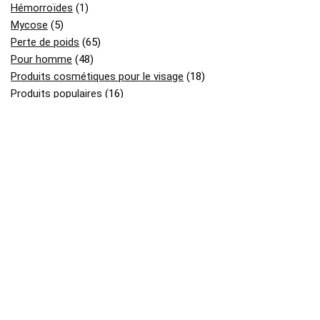
Hémorroïdes
(1)
Mycose
(5)
Perte de poids
(65)
Pour homme
(48)
Produits cosmétiques pour le visage
(18)
Produits populaires
(16)
Prostatite
(2)
Psoriasis
(3)
Santé
(41)
Varices
(10)
Nationalblackaidsday.org 2020-2022 Avis sur les produits pour la
perte de poids, la beauté, les cosmétiques pour le visage et le
corps - des acheteurs et des médecins.
Plan du site
Politique de confidentialité
Contact