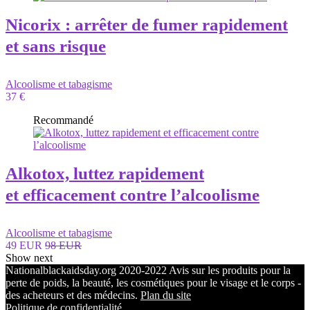
Nicorix : arrêter de fumer rapidement
et sans risque
Alcoolisme et tabagisme
37 €
Recommandé
Alkotox, luttez rapidement
et efficacement contre l’alcoolisme
Alcoolisme et tabagisme
49 EUR
98 EUR
Show next
Nationalblackaidsday.org 2020-2022 Avis sur les produits pour la
perte de poids, la beauté, les cosmétiques pour le visage et le corps -
des acheteurs et des médecins.
Plan du site
Politique de confidentialité