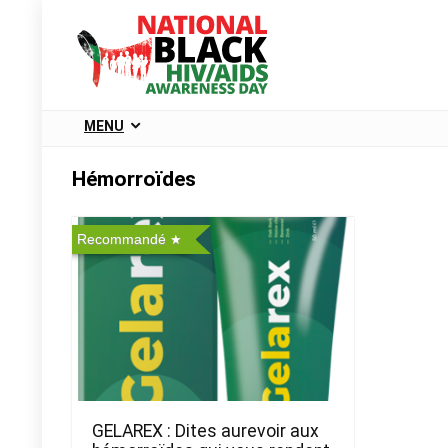
MENU
Hémorroïdes
Recommandé
GELAREX : Dites aurevoir aux