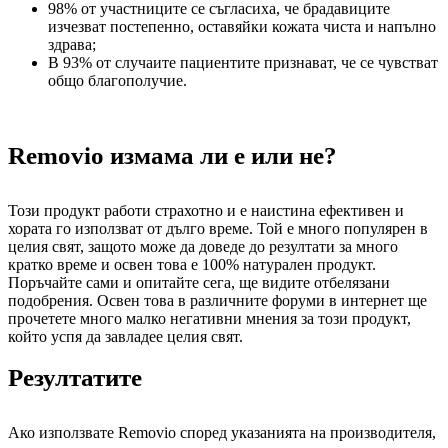
98% от участниците се съгласиха, че брадавиците
изчезват постепенно, оставяйки кожата чиста и напълно
здрава;
В 93% от случаите пациентите признават, че се чувстват
общо благополучие.
Removio измама ли е или не?
Този продукт работи страхотно и е наистина ефективен и
хората го използват от дълго време. Той е много популярен в
целия свят, защото може да доведе до резултати за много
кратко време и освен това е 100% натурален продукт.
Поръчайте сами и опитайте сега, ще видите отбелязани
подобрения. Освен това в различните форуми в интернет ще
прочетете много малко негативни мнения за този продукт,
който успя да завладее целия свят.
Резултатите
Ако използвате Removio според указанията на производителя,