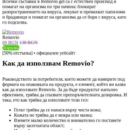
Всички съставки в Removio gel са с естествен произход и
помагат на организма по три начина: блокират
разпространението на вируса, лекуват и премахват папиломи
и брадавици и помагат на организма да се бори с вируса, като
го подсилва.
Removio
69 BGN
138 BGN
Поръчка
[50% отстъпка] • официален уебсайт
Как да използвам Removio?
Ръководството за потребителя, което можете да намерите под
формата на опаковката на продукта, е елемент, който ви казва
как да използвате Removio. За да бъде продуктът напълно
ефективен, трябва да спазвате препоръчителната дозировка. И
така, ето как трябва да използвате този гел:
Гелът трябва да се нанася върху чиста кожа;
Кожата не трябва да е мокра или мазна;
Вземете малко количество и внимателно го поставете
върху засегнатата област;