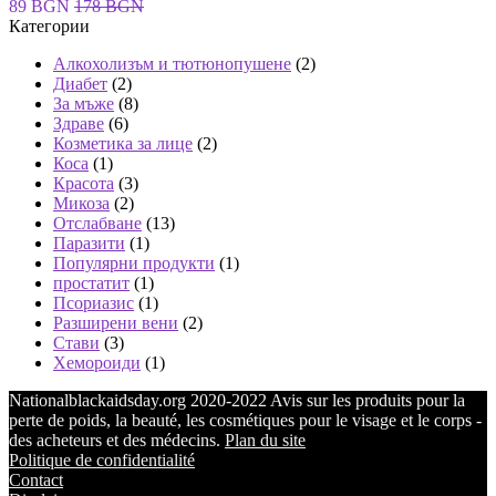
89 BGN
178 BGN
Категории
Алкохолизъм и тютюнопушене
(2)
Диабет
(2)
За мъже
(8)
Здраве
(6)
Козметика за лице
(2)
Коса
(1)
Красота
(3)
Микоза
(2)
Отслабване
(13)
Паразити
(1)
Популярни продукти
(1)
простатит
(1)
Псориазис
(1)
Разширени вени
(2)
Стави
(3)
Хемороиди
(1)
Nationalblackaidsday.org 2020-2022 Avis sur les produits pour la
perte de poids, la beauté, les cosmétiques pour le visage et le corps -
des acheteurs et des médecins.
Plan du site
Politique de confidentialité
Contact