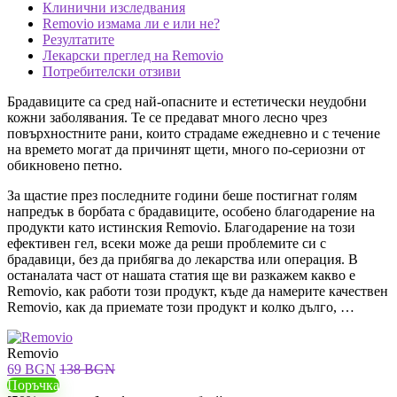
Клинични изследвания
Removio измама ли е или не?
Резултатите
Лекарски преглед на Removio
Потребителски отзиви
Брадавиците са сред най-опасните и естетически неудобни
кожни заболявания. Те се предават много лесно чрез
повърхностните рани, които страдаме ежедневно и с течение
на времето могат да причинят щети, много по-сериозни от
обикновено петно.
За щастие през последните години беше постигнат голям
напредък в борбата с брадавиците, особено благодарение на
продукти като истинския Removio. Благодарение на този
ефективен гел, всеки може да реши проблемите си с
брадавици, без да прибягва до лекарства или операция. В
останалата част от нашата статия ще ви разкажем какво е
Removio, как работи този продукт, къде да намерите качествен
Removio, как да приемате този продукт и колко дълго, …
Removio
69 BGN
138 BGN
Поръчка