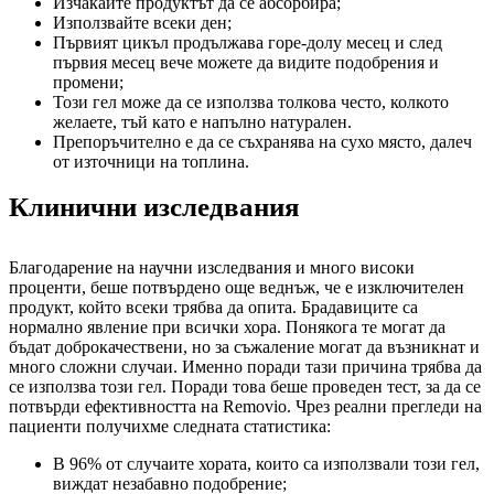
Изчакайте продуктът да се абсорбира;
Използвайте всеки ден;
Първият цикъл продължава горе-долу месец и след
първия месец вече можете да видите подобрения и
промени;
Този гел може да се използва толкова често, колкото
желаете, тъй като е напълно натурален.
Препоръчително е да се съхранява на сухо място, далеч
от източници на топлина.
Клинични изследвания
Благодарение на научни изследвания и много високи
проценти, беше потвърдено още веднъж, че е изключителен
продукт, който всеки трябва да опита. Брадавиците са
нормално явление при всички хора. Понякога те могат да
бъдат доброкачествени, но за съжаление могат да възникнат и
много сложни случаи. Именно поради тази причина трябва да
се използва този гел. Поради това беше проведен тест, за да се
потвърди ефективността на Removio. Чрез реални прегледи на
пациенти получихме следната статистика:
В 96% от случаите хората, които са използвали този гел,
виждат незабавно подобрение;