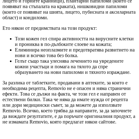
лицето и горните крайници), плантарни папиломи (които се
появяват на стъпалата на краката), нишковидни папиломи
(които се появяват на шията, лицето, пубисната и аксиларната
област) и кондиломи.
Ето някои от предимствата на този продукт:
Този кожен гел спира активността на вирусните клетки
и прониква в по-дълбоките слоеве на кожата;
Елиминира неоплазмите и предотвратява развитието на
нови и всичко това без болка.
Гелът също така улеснява лечението на увредените
кожни участъци и помага на тялото да спре
образуването на нови папиломи и тяхното израждане.
За разлика от таблетките, продавани в аптеките, за които е
необходима рецепта, Removio не е опасен и няма странични
ефекти. Това се дължи на факта, че този гел е направен от
естествени билки. Така че няма да имате нужда от рецепта
или дори медицински съвет, за да можете да използвате
Removio. Всичко, което трябва да направите, за да започнете
да виждате резултатите, е да поръчате оригиналния продукт, а
не измамата Removio, която предлагат някои сайтове.