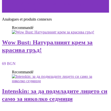
GELAREX: Кажете сбогом на хемороидите, които
правят живота ви труден
Analogues et produits connexes
Recommandé
Wow Bust: Натуралният крем за
красива гръд!
69 BGN
Recommandé
Intenskin: за да подмладите лицето си
само за няколко седмици