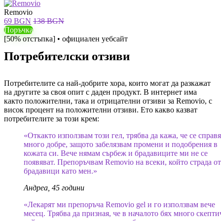
Removio
69 BGN
138 BGN
Поръчка
[50% отстъпка] • официален уебсайт
Потребителски отзиви
Потребителите са най-добрите хора, които могат да разкажат
на другите за своя опит с даден продукт. В интернет има
както положителни, така и отрицателни отзиви за Removio, с
висок процент на положителни отзиви. Ето какво казват
потребителите за този крем:
«Откакто използвам този гел, трябва да кажа, че се справ
много добре, защото забелязвам промени и подобрения в
кожата си. Вече нямам сърбеж и брадавиците ми не се
появяват. Препоръчвам Removio на всеки, който страда от
брадавици като мен.»
Андреа, 45 години
«Лекарят ми препоръча Removio gel и го използвам вече
месец. Трябва да призная, че в началото бях много скепти