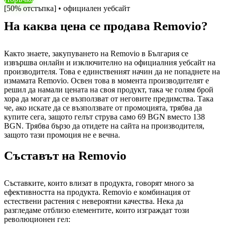
[50% отстъпка] • официален уебсайт
На каква цена се продава Removio?
Както знаете, закупуването на Removio в България се
извършва онлайн и изключително на официалния уебсайт на
производителя. Това е единственият начин да не попаднете на
измамата Removio. Освен това в момента производителят е
решил да намали цената на своя продукт, така че голям брой
хора да могат да се възползват от неговите предимства. Така
че, ако искате да се възползвате от промоцията, трябва да
купите сега, защото гелът струва само 69 BGN вместо 138
BGN. Трябва бързо да отидете на сайта на производителя,
защото тази промоция не е вечна.
Съставът на Removio
Съставките, които влизат в продукта, говорят много за
ефективността на продукта. Removio е комбинация от
естествени растения с невероятни качества. Нека да
разгледаме отблизо елементите, които изграждат този
революционен гел: