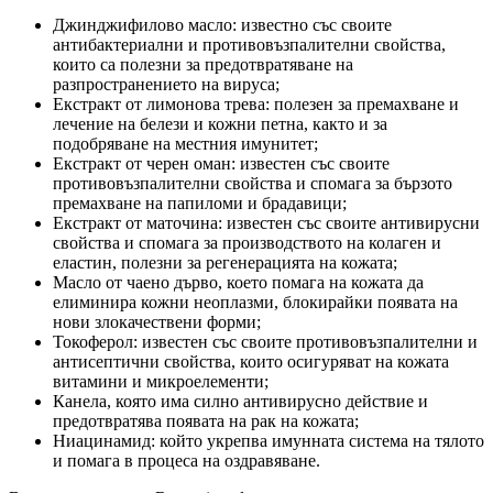
Джинджифилово масло: известно със своите
антибактериални и противовъзпалителни свойства,
които са полезни за предотвратяване на
разпространението на вируса;
Екстракт от лимонова трева: полезен за премахване и
лечение на белези и кожни петна, както и за
подобряване на местния имунитет;
Екстракт от черен оман: известен със своите
противовъзпалителни свойства и спомага за бързото
премахване на папиломи и брадавици;
Екстракт от маточина: известен със своите антивирусни
свойства и спомага за производството на колаген и
еластин, полезни за регенерацията на кожата;
Масло от чаено дърво, което помага на кожата да
елиминира кожни неоплазми, блокирайки появата на
нови злокачествени форми;
Токоферол: известен със своите противовъзпалителни и
антисептични свойства, които осигуряват на кожата
витамини и микроелементи;
Канела, която има силно антивирусно действие и
предотвратява появата на рак на кожата;
Ниацинамид: който укрепва имунната система на тялото
и помага в процеса на оздравяване.