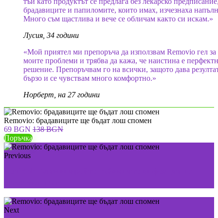
тъй като продуктът се предлага без лекарско предписание
брадавиците и папиломите, които имах, изчезнаха напълн
Много съм щастлива и вече се обличам както си искам.»
Лусия, 34 години
«Мой приятел ми препоръча да използвам Removio гел за
моите проблеми и трябва да кажа, че наистина е перфект
решение. Препоръчвам го на всички, защото дава резулта
бързо и се чувствам много комфортно.»
Норберт, на 27 години
Removio: брадавиците ще бъдат лош спомен
69 BGN
138 BGN
Поръчка
Previous
Zenidol: Елиминирайте гъбичните инфекции по
естествен път
Next