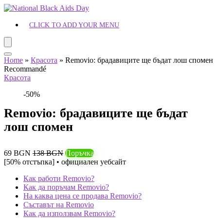
CLICK TO ADD YOUR MENU
Home
»
Красота
»
Removio: брадавиците ще бъдат лош спомен
Recommandé
Красота
-50%
Removio: брадавиците ще бъдат
лош спомен
69 BGN
138 BGN
Поръчка
[50% отстъпка] • официален уебсайт
Как работи Removio?
Как да поръчам Removio?
На каква цена се продава Removio?
Съставът на Removio
Как да използвам Removio?