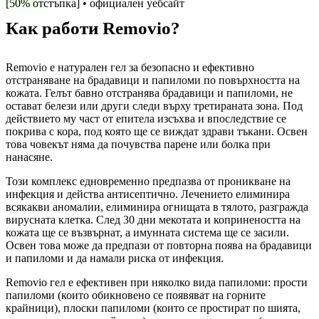
[50% отстъпка] • официален уебсайт
Как работи Removio?
Removio е натурален гел за безопасно и ефективно
отстраняване на брадавици и папиломи по повърхността на
кожата. Гелът бавно отстранява брадавици и папиломи, не
остават белези или други следи върху третираната зона. Под
действието му част от епитела изсъхва и впоследствие се
покрива с кора, под която ще се виждат здрави тъкани. Освен
това човекът няма да почувства парене или болка при
нанасяне.
Този комплекс едновременно предпазва от проникване на
инфекция и действа антисептично. Лечението елиминира
всякакви аномалии, елиминира огнищата в тялото, разгражда
вирусната клетка. След 30 дни мекотата и копринеността на
кожата ще се възвърнат, а имунната система ще се засили.
Освен това може да предпази от повторна поява на брадавици
и папиломи и да намали риска от инфекция.
Removio гел е ефективен при няколко вида папиломи: прости
папиломи (които обикновено се появяват на горните
крайници), плоски папиломи (които се простират по шията,