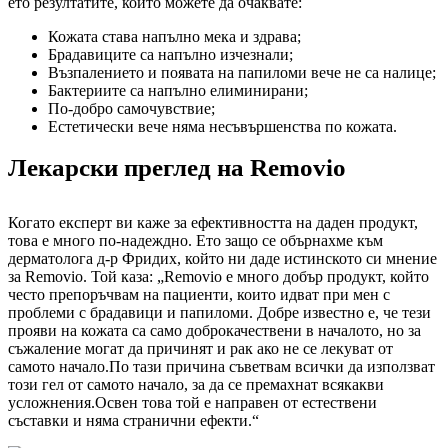
ето резултатите, които можете да очаквате:
Кожата става напълно мека и здрава;
Брадавиците са напълно изчезнали;
Възпалението и появата на папиломи вече не са налице;
Бактериите са напълно елиминирани;
По-добро самочувствие;
Естетически вече няма несъвършенства по кожата.
Лекарски преглед на Removio
Когато експерт ви каже за ефективността на даден продукт,
това е много по-надеждно. Ето защо се обърнахме към
дерматолога д-р Фридих, който ни даде истинското си мнение
за Removio. Той каза: „Removio е много добър продукт, който
често препоръчвам на пациенти, които идват при мен с
проблеми с брадавици и папиломи. Добре известно е, че тези
прояви на кожата са само доброкачествени в началото, но за
съжаление могат да причинят и рак ако не се лекуват от
самото начало.По тази причина съветвам всички да използват
този гел от самото начало, за да се премахнат всякакви
усложнения.Освен това той е направен от естествени
съставки и няма странични ефекти.“