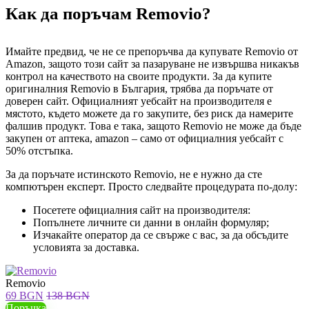
Как да поръчам Removio?
Имайте предвид, че не се препоръчва да купувате Removio от
Amazon, защото този сайт за пазаруване не извършва никакъв
контрол на качеството на своите продукти. За да купите
оригиналния Removio в България, трябва да поръчате от
доверен сайт. Официалният уебсайт на производителя е
мястото, където можете да го закупите, без риск да намерите
фалшив продукт. Това е така, защото Removio не може да бъде
закупен от аптека, amazon – само от официалния уебсайт с
50% отстъпка.
За да поръчате истинското Removio, не е нужно да сте
компютърен експерт. Просто следвайте процедурата по-долу:
Посетете официалния сайт на производителя:
Попълнете личните си данни в онлайн формуляр;
Изчакайте оператор да се свърже с вас, за да обсъдите
условията за доставка.
Removio
69 BGN
138 BGN
Поръчка