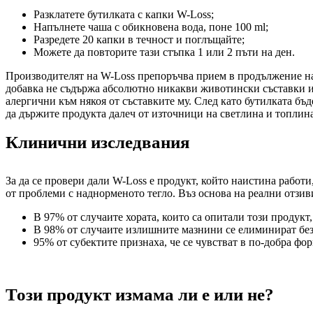
Разклатете бутилката с капки W-Loss;
Напълнете чаша с обикновена вода, поне 100 ml;
Разредете 20 капки в течност и поглъщайте;
Можете да повторите тази стъпка 1 или 2 пъти на ден.
Производителят на W-Loss препоръчва прием в продължение на 
добавка не съдържа абсолютно никакви животински съставки и з
алергични към някоя от съставките му. След като бутилката бъде
да държите продукта далеч от източници на светлина и топлина
Клинични изследвания
За да се провери дали W-Loss е продукт, който наистина работи
от проблеми с наднорменото тегло. Въз основа на реални отзив
В 97% от случаите хората, които са опитали този продукт
В 98% от случаите излишните мазнини се елиминират бе
95% от субектите признаха, че се чувстват в по-добра фор
Този продукт измама ли е или не?