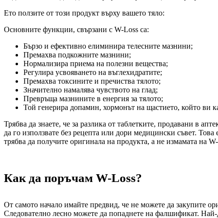
Ето ползите от този продукт върху вашето тяло:
Основните функции, свързани с W-Loss са:
Бързо и ефективно елиминира телесните мазнини;
Премахва подкожните мазнини;
Нормализира приема на полезни вещества;
Регулира усвояването на въглехидратите;
Премахва токсините и пречиства тялото;
Значително намалява чувството на глад;
Превръща мазнините в енергия за тялото;
Той генерира допамин, хормонът на щастието, който ви кар
Трябва да знаете, че за разлика от таблетките, продавани в апт
да го използвате без рецепта или дори медицински съвет. Това е
трябва да получите оригинала на продукта, а не измамата на W-
Как да поръчам W-Loss?
От самото начало имайте предвид, че не можете да закупите ор
Следователно лесно можете да попаднете на фалшификат. Най-до