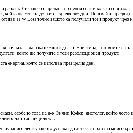
на работи. Ето защо се продава по целия свят и хората го използ
т, който ще стигне до вас след няколко дни. Но имайте предвид, 
отзиви за W-Loss точно защото са получили този продукт чрез 
а ви се налага да чакате много дълго. Наистина, активните съста
зултати, които ще получите с този революционен продукт:
а енергия, която се използва през целия ден;
кари, особено това на д-р Филип Кофер, диетолог, който често и
нението на този специалист:
вам много често, защото успяват да донесат ползи за много кра