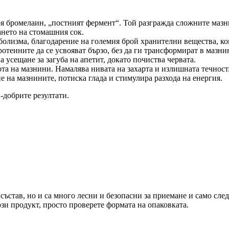
оя бромелаин, „постният фермент“. Той разгражда сложните мазн
нето на стомашния сок.
болизма, благодарение на големия брой хранителни вещества, ко
отеините да се усвояват бързо, без да ги трансформират в мазни
 усещане за загуба на апетит, докато почиства червата.
та на мазнини. Намалява нивата на захарта и излишната течност
 на мазнините, потиска глада и стимулира разхода на енергия.
-добрите резултати.
ъстав, но и са много лесни и безопасни за приемане и само след
зи продукт, просто проверете формата на опаковката.