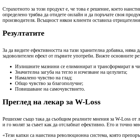
Страхотното за този продукт е, че това е решение, което наисти
определено трябва да отидете онлайн и да поръчате своя продук
производителя. Всъщност някои клиенти оставиха отрицателни 
Резултатите
За да видите ефективността на тази хранителна добавка, няма д
задоволителен ефект от първите употреби. Вижте основните ре
Излишните мазнини се елиминират и трансформират в чист
Значителна загуба на тегло и изчезване на целулита;
Намалено чувство на глад;
Общо чувство за благополучие;
Повишаване на самочувствието.
Преглед на лекар за W-Loss
Решихме също така да съобщим реалните мнения за W-Loss от ле
и го молят за съвет как да отслабнат ефективно. Ето и точно м
«Тези капки са наистина революционна система, която препоръч