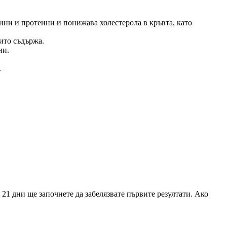
ини и протеини и понижава холестерола в кръвта, като
ито съдържа.
ни.
.
 21 дни ще започнете да забелязвате първите резултати. Ако