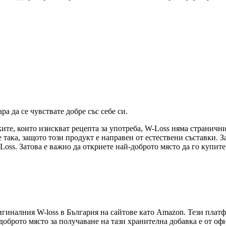
а да се чувствате добре със себе си.
еките, които изискват рецепта за употреба, W-Loss няма страничн
 така, защото този продукт е направен от естествени съставки. З
Loss. Затова е важно да откриете най-доброто място да го купите
игиналния W-loss в България на сайтове като Amazon. Тези платф
брото място за получаване на тази хранителна добавка е от офиц