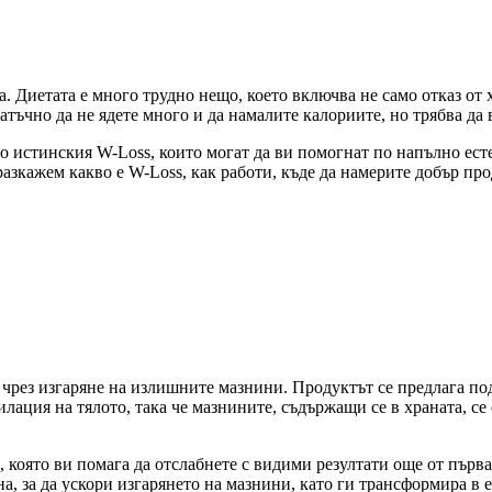
. Диетата е много трудно нещо, което включва не само отказ от х
атъчно да не ядете много и да намалите калориите, но трябва да 
о истинския W-Loss, които могат да ви помогнат по напълно естес
азкажем какво е W-Loss, как работи, къде да намерите добър прод
 чрез изгаряне на излишните мазнини. Продуктът се предлага под
илация на тялото, така че мазнините, съдържащи се в храната, се
която ви помага да отслабнете с видими резултати още от първа
а, за да ускори изгарянето на мазнини, като ги трансформира в 