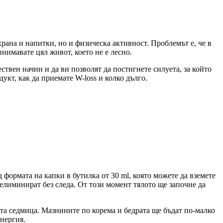
рана и напитки, но и физическа активност. Проблемът е, че в
внимавате цял живот, което не е лесно.
твен начин и да ви позволят да постигнете силуета, за който
укт, как да приемате W-loss и колко дълго.
 формата на капки в бутилка от 30 ml, която можете да вземете
 елиминират без следа. От този момент тялото ще започне да
та седмица. Мазнините по корема и бедрата ще бъдат по-малко
енергия.