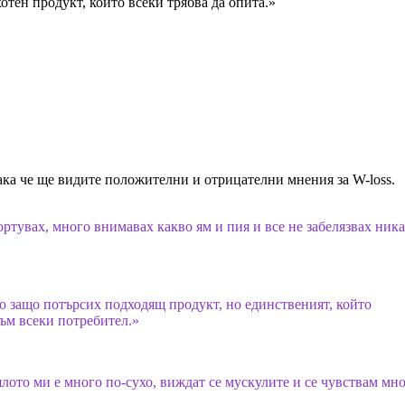
хотен продукт, който всеки трябва да опита.»
 така че ще видите положителни и отрицателни мнения за W-loss.
портувах, много внимавах какво ям и пия и все не забелязвах ник
то защо потърсих подходящ продукт, но единственият, който
към всеки потребител.»
ялото ми е много по-сухо, виждат се мускулите и се чувствам мн