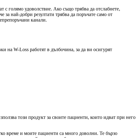
ват с голямо удоволствие. Ако също трябва да отслабнете,
че за най-добри резултати трябва да поръчате само от
непрепоръчани канали.
вки на W-Loss работят в дълбочина, за да ви осигурят
зползва този продукт за своите пациенти, които идват при него
тко време и моите пациенти са много доволни. Те бързо