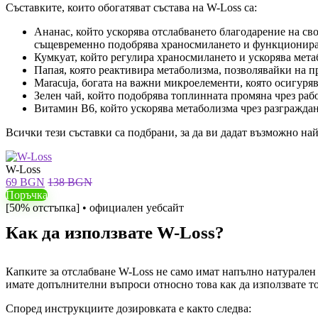
Съставките, които обогатяват състава на W-Loss са:
Ананас, който ускорява отслабването благодарение на св
същевременно подобрява храносмилането и функционира
Кумкуат, който регулира храносмилането и ускорява мета
Папая, която реактивира метаболизма, позволявайки на пр
Maracuja, богата на важни микроелементи, която осигурява
Зелен чай, който подобрява топлинната промяна чрез рабо
Витамин B6, който ускорява метаболизма чрез разграждане
Всички тези съставки са подбрани, за да ви дадат възможно най
W-Loss
69 BGN
138 BGN
Поръчка
[50% отстъпка] • официален уебсайт
Как да използвате W-Loss?
Капките за отслабване W-Loss не само имат напълно натурален с
имате допълнителни въпроси относно това как да използвате то
Според инструкциите дозировката е както следва: