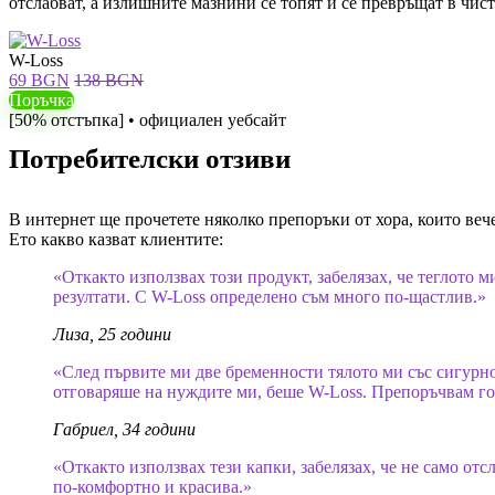
отслабват, а излишните мазнини се топят и се превръщат в чиста
W-Loss
69 BGN
138 BGN
Поръчка
[50% отстъпка] • официален уебсайт
Потребителски отзиви
В интернет ще прочетете няколко препоръки от хора, които вече
Ето какво казват клиентите:
«Откакто използвах този продукт, забелязах, че теглото м
резултати. С W-Loss определено съм много по-щастлив.»
Лиза, 25 години
«След първите ми две бременности тялото ми със сигурно
отговаряше на нуждите ми, беше W-Loss. Препоръчвам го н
Габриел, 34 години
«Откакто използвах тези капки, забелязах, че не само от
по-комфортно и красива.»