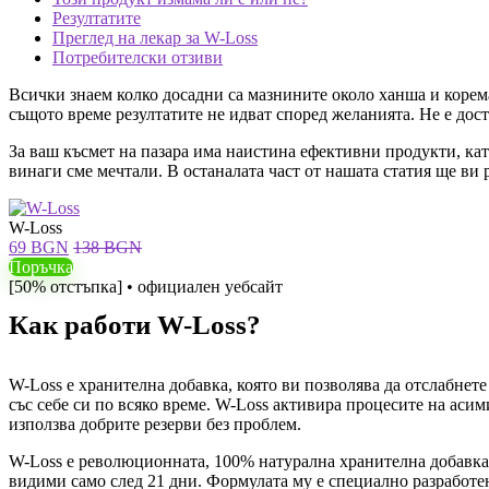
Резултатите
Преглед на лекар за W-Loss
Потребителски отзиви
Всички знаем колко досадни са мазнините около ханша и корема
същото време резултатите не идват според желанията. Не е дост
За ваш късмет на пазара има наистина ефективни продукти, кат
винаги сме мечтали. В останалата част от нашата статия ще ви р
W-Loss
69 BGN
138 BGN
Поръчка
[50% отстъпка] • официален уебсайт
Как работи W-Loss?
W-Loss е хранителна добавка, която ви позволява да отслабнете
със себе си по всяко време. W-Loss активира процесите на асим
използва добрите резерви без проблем.
W-Loss е революционната, 100% натурална хранителна добавка, 
видими само след 21 дни. Формулата му е специално разработен