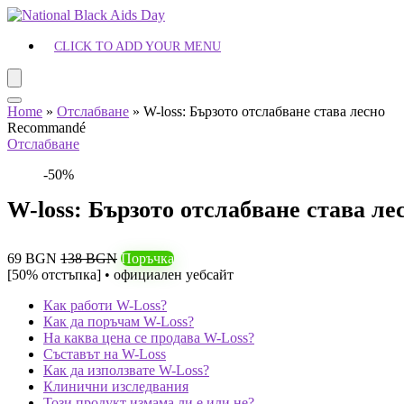
CLICK TO ADD YOUR MENU
Home
»
Отслабване
»
W-loss: Бързото отслабване става лесно
Recommandé
Отслабване
-50%
W-loss: Бързото отслабване става ле
69 BGN
138 BGN
Поръчка
[50% отстъпка] • официален уебсайт
Как работи W-Loss?
Как да поръчам W-Loss?
На каква цена се продава W-Loss?
Съставът на W-Loss
Как да използвате W-Loss?
Клинични изследвания
Този продукт измама ли е или не?