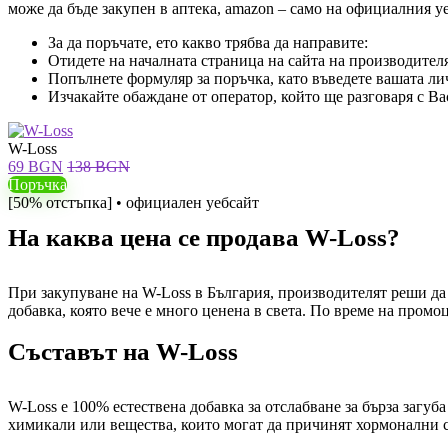
може да бъде закупен в аптека, amazon – само на официалния у
За да поръчате, ето какво трябва да направите:
Отидете на началната страница на сайта на производителя
Попълнете формуляр за поръчка, като въведете вашата л
Изчакайте обаждане от оператор, който ще разговаря с Ва
W-Loss
69 BGN
138 BGN
Поръчка
[50% отстъпка] • официален уебсайт
На каква цена се продава W-Loss?
При закупуване на W-Loss в България, производителят реши да 
добавка, която вече е много ценена в света. По време на пром
Съставът на W-Loss
W-Loss е 100% естествена добавка за отслабване за бърза загу
химикали или вещества, които могат да причинят хормонални 