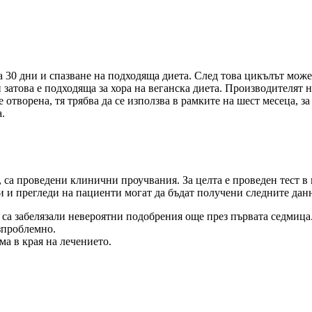
30 дни и спазване на подходяща диета. След това цикълът може
атова е подходяща за хора на веганска диета. Производителят на
 отворена, тя трябва да се използва в рамките на шест месеца, з
.
, са проведени клинични проучвания. За целта е проведен тест в
и и прегледи на пациенти могат да бъдат получени следните дан
, са забелязали невероятни подобрения още през първата седмица
зпроблемно.
ма в края на лечението.