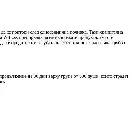
 да се повтори след едноседмична почивка. Тази хранителна
 W-Loss препоръчва да не използвате продукта, ако сте
а да се предотврати загубата на ефективност. Също така трябва
 продължение на 30 дни върху група от 500 души, които страдат
ни:
.