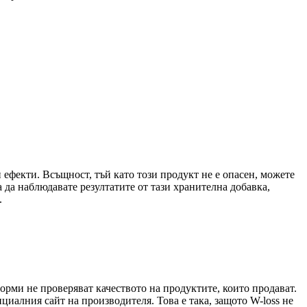
и ефекти. Всъщност, тъй като този продукт не е опасен, можете
а да наблюдавате резултатите от тази хранителна добавка,
.
орми не проверяват качеството на продуктите, които продават.
иалния сайт на производителя. Това е така, защото W-loss не