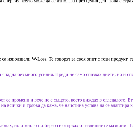
 енергия, която може да се използва през целия ден. Това е стра
 са използвали W-Loss. Те говорят за своя опит с този продукт,
и спадна без много усилия. Преди не само спазвах диети, но и с
ст се промени и вече не е същото, което виждах в огледалото. Е
а всички и трябва да кажа, че наистина успява да се адаптира 
слабнах, но и много по-бързо се отървах от излишните мазнини. Т