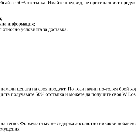
ебсайт с 50% отстъпка. Имайте предвид, че оригиналният продук
;
ична информация;
с относно условията за доставка.
намали цената на своя продукт. По този начин по-голям брой хо
оцията получавате 50% отстъпка и можете да получите своя W-Lo
ба на тегло. Формулата му не съдържа абсолютно никакви добавен
смущения.