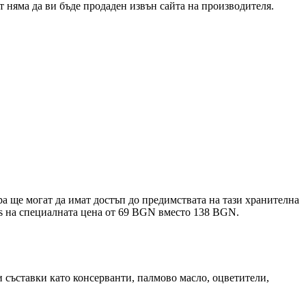
т няма да ви бъде продаден извън сайта на производителя.
ра ще могат да имат достъп до предимствата на тази хранителна
ss на специалната цена от 69 BGN вместо 138 BGN.
и съставки като консерванти, палмово масло, оцветители,