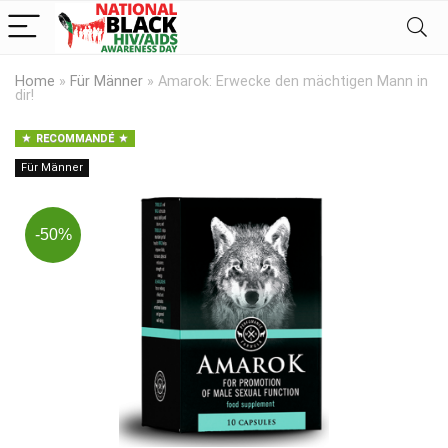
Home
»
Für Männer
»
Amarok: Erwecke den mächtigen Mann in
dir!
RECOMMANDÉ
Für Männer
-50%