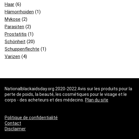
Haar
(6)
Hämorrhoiden
(1)
Mykose
(2)
Parasiten
(2)
Prostatitis
(1)
Schönheit
(20)
Schuppenflechte
(1)
Varizen
(4)
Nationalblackaidsday.org 2020-2022 Avis sur les produits pour la
perte de poids, la beauté, les cosmétiques pour le visage et le
corps - des acheteurs et des médecins.
Plan du site
Politique de confidentialité
Contact
Disclaimer