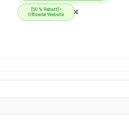
[50 % Rabatt] •
Offizielle Website