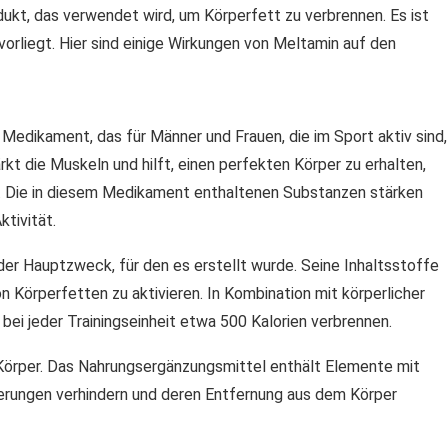
ukt, das verwendet wird, um Körperfett zu verbrennen. Es ist
 vorliegt. Hier sind einige Wirkungen von Meltamin auf den
n Medikament, das für Männer und Frauen, die im Sport aktiv sind,
rkt die Muskeln und hilft, einen perfekten Körper zu erhalten,
. Die in diesem Medikament enthaltenen Substanzen stärken
ktivität.
der Hauptzweck, für den es erstellt wurde. Seine Inhaltsstoffe
n Körperfetten zu aktivieren. In Kombination mit körperlicher
ei jeder Trainingseinheit etwa 500 Kalorien verbrennen.
Körper. Das Nahrungsergänzungsmittel enthält Elemente mit
gerungen verhindern und deren Entfernung aus dem Körper