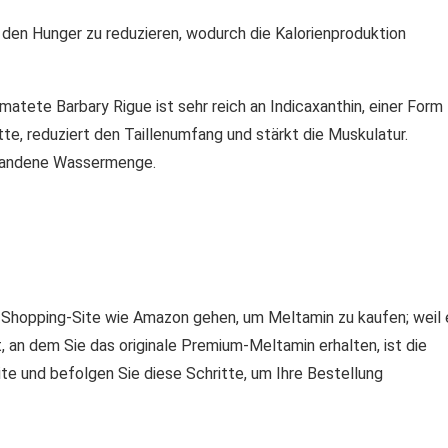
 den Hunger zu reduzieren, wodurch die Kalorienproduktion
atete Barbary Rigue ist sehr reich an Indicaxanthin, einer Form
tte, reduziert den Taillenumfang und stärkt die Muskulatur.
orhandene Wassermenge.
e-Shopping-Site wie Amazon gehen, um Meltamin zu kaufen; weil 
t, an dem Sie das originale Premium-Meltamin erhalten, ist die
te und befolgen Sie diese Schritte, um Ihre Bestellung