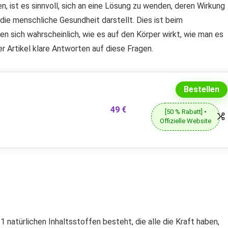
 ist es sinnvoll, sich an eine Lösung zu wenden, deren Wirkung
die menschliche Gesundheit darstellt. Dies ist beim
n sich wahrscheinlich, wie es auf den Körper wirkt, wie man es
 Artikel klare Antworten auf diese Fragen.
Bestellen
49 €
[50 % Rabatt] •
Offizielle Website
 natürlichen Inhaltsstoffen besteht, die alle die Kraft haben,