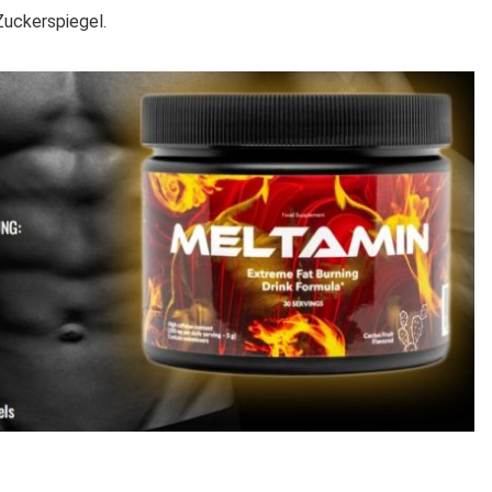
Zuckerspiegel.