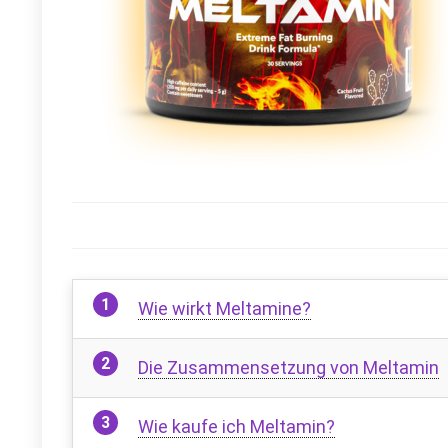
Wie wirkt Meltamine?
Die Zusammensetzung von Meltamin
Wie kaufe ich Meltamin?