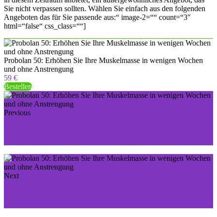
Sie nicht verpassen sollten. Wählen Sie einfach aus den folgenden
Angeboten das für Sie passende aus:“ image-2=““ count=“3″
html=“false“ css_class=““]
Probolan 50: Erhöhen Sie Ihre Muskelmasse in wenigen Wochen
und ohne Anstrengung
59 €
Bestellen
Previous
XtraSize: um auf natürliche und sichere Weise den
Penis Ihrer Träume zu haben
Next
Vigrax: die sicherste und gesündeste Lösung zur
Bekämpfung der erektilen Dysfunktion