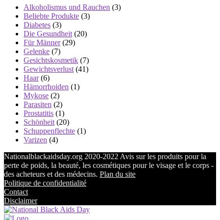
Alkoholismus und Rauchen
(3)
Beliebte Produkte
(3)
Diabetes
(3)
Die Gesundheit
(20)
Für Männer
(29)
Gelenke
(7)
Gesichtskosmetik
(7)
Gewichtsverlust
(41)
Haar
(6)
Hämorrhoiden
(1)
Mykose
(2)
Parasiten
(2)
Prostatitis
(1)
Schönheit
(20)
Schuppenflechte
(1)
Varizen
(4)
Nationalblackaidsday.org 2020-2022 Avis sur les produits pour la
perte de poids, la beauté, les cosmétiques pour le visage et le corps -
des acheteurs et des médecins.
Plan du site
Politique de confidentialité
Contact
Disclaimer