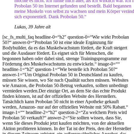
mochte es nicht. Ich fühlte mich älter, als ich wirklich war. Ich 
Probolan 50 im Internet gefunden und bestellt. Bald begannen
meine Muskeln von selbst zu wachsen und mein Körper veränd
sich exponentiell. Dank Probolan 50.“
Lukas, 39 Jahre alt
[sc_fs_multi_faq headline-0=“h2″ question-0=“Wie wirkt Probolan
50?“ answer-0=“Probolan 50 ist eine ideale Ergänzung für
Bodybuilder, da es das Muskelwachstum fördert, die Kraft steigert
und die Ausdauer fördert. Es eignet sich für Menschen, die
begonnen haben oder dabei sind, strenge Trainingsprogramme zur
Förderung des Muskelwachstums zu entwickeln.“ image-0=““
headline-1=“h2″ question-1=“Wie bestelle ich Probolan 50?“
answer-1=“Um Original Probolan 50 in Deutschland zu kaufen,
müssen Sie wissen, wo Sie nach Qualität suchen müssen. Websites
wie Amazon, die Probolan 50-Betrug verkaufen, sollten unbedingt
vermieden werden.Der einzige Ort, an dem Sie das echte Produkt
finden können, ist auf der offiziellen Website des Herstellers.
Tatsächlich kann Probolan 50 nicht in einer Apotheke gekauft
werden, Amazon- nur auf der offiziellen Website mit 50% Rabatt.“
image-1=““ headline-2=“h2″ question-2=“Zu welchem ​​Preis wird
Probolan 50 verkauft?“ answer-2=“Sie sollten wissen, dass Sie,
wenn Sie dieses Produkt jetzt kaufen möchten, von der aktuellen
Aktion profitieren können. In der Tat ist der Preis, den der Hersteller
in diesem Zeitraum anbietet, ein außergewöhnliches Angebot, das