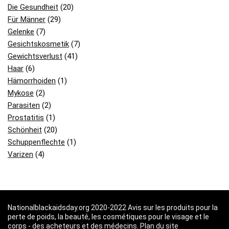
Die Gesundheit
(20)
Für Männer
(29)
Gelenke
(7)
Gesichtskosmetik
(7)
Gewichtsverlust
(41)
Haar
(6)
Hämorrhoiden
(1)
Mykose
(2)
Parasiten
(2)
Prostatitis
(1)
Schönheit
(20)
Schuppenflechte
(1)
Varizen
(4)
Nationalblackaidsday.org 2020-2022 Avis sur les produits pour la
perte de poids, la beauté, les cosmétiques pour le visage et le
corps - des acheteurs et des médecins.
Plan du site