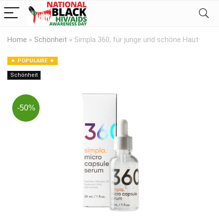
Home
»
Schönheit
»
Simpla 360, für junge und schöne Haut
POPULAIRE
Schönheit
-50%