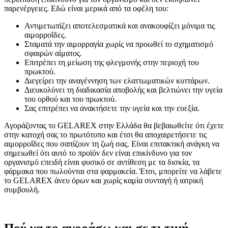
παρενέργειες. Εδώ είναι μερικά από τα οφέλη του:
Αντιμετωπίζει αποτελεσματικά και ανακουφίζει μόνιμα τις
αιμορροΐδες.
Σταματά την αιμορραγία χωρίς να προωθεί το σχηματισμό
σφαιρών αίματος.
Επιτρέπει τη μείωση της φλεγμονής στην περιοχή του
πρωκτού.
Διεγείρει την αναγέννηση των ελαττωματικών κυττάρων.
Διευκολύνει τη διαδικασία αποβολής και βελτιώνει την υγεία
του ορθού και του πρωκτού.
Σας επιτρέπει να ανακτήσετε την υγεία και την ευεξία.
Αγοράζοντας το GELAREX στην Ελλάδα θα βεβαιωθείτε ότι έχετε
στην κατοχή σας το πρωτότυπο και έτσι θα αποχαιρετήσετε τις
αιμορροΐδες που σαπίζουν τη ζωή σας. Είναι επιτακτική ανάγκη να
σημειωθεί ότι αυτό το προϊόν δεν είναι επικίνδυνο για τον
οργανισμό επειδή είναι φυσικό σε αντίθεση με τα δισκία, τα
φάρμακα που πωλούνται στα φαρμακεία. Έτσι, μπορείτε να λάβετε
το GELAREX άνευ όρων και χωρίς καμία συνταγή ή ιατρική
συμβουλή.
Πού να το αγοράσω και σε τι τιμή