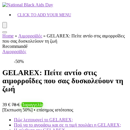
CLICK TO ADD YOUR MENU
Home
»
Αιμορροϊδές
»
GELAREX: Πείτε αντίο στις αιμορροΐδες
που σας δυσκολεύουν τη ζωή
Recommandé
Αιμορροϊδές
-50%
GELAREX: Πείτε αντίο στις
αιμορροΐδες που σας δυσκολεύουν τη
ζωή
39 €
78 €
Παραγγελία
[Έκπτωση 50%] • επίσημος ιστότοπος
Πώς λειτουργεί το GELAREX;
Πού να το αγοράσω και σε τι τιμή πουλάει η GELAREX;