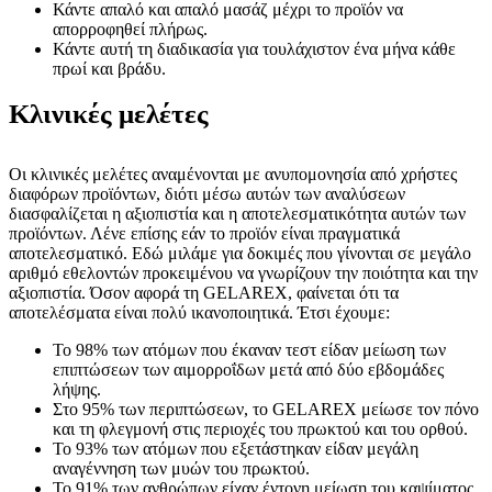
Κάντε απαλό και απαλό μασάζ μέχρι το προϊόν να
απορροφηθεί πλήρως.
Κάντε αυτή τη διαδικασία για τουλάχιστον ένα μήνα κάθε
πρωί και βράδυ.
Κλινικές μελέτες
Οι κλινικές μελέτες αναμένονται με ανυπομονησία από χρήστες
διαφόρων προϊόντων, διότι μέσω αυτών των αναλύσεων
διασφαλίζεται η αξιοπιστία και η αποτελεσματικότητα αυτών των
προϊόντων. Λένε επίσης εάν το προϊόν είναι πραγματικά
αποτελεσματικό. Εδώ μιλάμε για δοκιμές που γίνονται σε μεγάλο
αριθμό εθελοντών προκειμένου να γνωρίζουν την ποιότητα και την
αξιοπιστία. Όσον αφορά τη GELAREX, φαίνεται ότι τα
αποτελέσματα είναι πολύ ικανοποιητικά. Έτσι έχουμε:
Το 98% των ατόμων που έκαναν τεστ είδαν μείωση των
επιπτώσεων των αιμορροΐδων μετά από δύο εβδομάδες
λήψης.
Στο 95% των περιπτώσεων, το GELAREX μείωσε τον πόνο
και τη φλεγμονή στις περιοχές του πρωκτού και του ορθού.
Το 93% των ατόμων που εξετάστηκαν είδαν μεγάλη
αναγέννηση των μυών του πρωκτού.
Το 91% των ανθρώπων είχαν έντονη μείωση του καψίματος