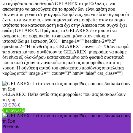
να αγοράσετε το αυθεντικό GELAREX στην Ελλάδα, είναι
απαραίτητο να αποφύγετε ότι το προϊόν δεν είναι απάτη που
συναντάται γενικά στην αγορά. Επομένως, για να είστε σίγουροι ότι
έχετε το πρωτότυπο, είναι σημαντικό να μεταβείτε στον επίσημο
ιστότοπο του κατασκευαστή και όχι στην Amazon που συχνά έχει
απάτη GELAREX. Πράγματι, το GELAREX δεν μπορεί να
αγοραστεί σε φαρμακείο, το amazon μόνο στην επίσημη
ιστοσελίδα με έκπτωση 50%.” image-1=”” headline-2=”h2″
question-2=”Η σύνθεση της GELAREX” answer-2=”Όσον αφορά
τα συστατικά που συνθέτουν το GELAREX, μπορούμε να πούμε
ότι είναι εξ ολοκλήρου κατασκευασμένο από φυσικά συστατικά
που σκοπό έχουν την ανακούφιση από τις αιμορροΐδες κατά τη
χρήση. Η σύνθεση αυτού του απίστευτου προϊόντος αποτελείται
κυρίως από:” image-2=”” count=”3″ html=”false” css_class=””]
GELAREX: Πείτε αντίο στις αιμορροΐδες που σας δυσκολεύουν
τη ζωή
39 €
78 €
Παραγγελία
Previous