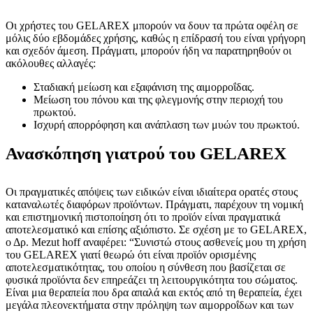
Οι χρήστες του GELAREX μπορούν να δουν τα πρώτα οφέλη σε
μόλις δύο εβδομάδες χρήσης, καθώς η επίδρασή του είναι γρήγορη
και σχεδόν άμεση. Πράγματι, μπορούν ήδη να παρατηρηθούν οι
ακόλουθες αλλαγές:
Σταδιακή μείωση και εξαφάνιση της αιμορροΐδας.
Μείωση του πόνου και της φλεγμονής στην περιοχή του
πρωκτού.
Ισχυρή απορρόφηση και ανάπλαση των μυών του πρωκτού.
Ανασκόπηση γιατρού του GELAREX
Οι πραγματικές απόψεις των ειδικών είναι ιδιαίτερα ορατές στους
καταναλωτές διαφόρων προϊόντων. Πράγματι, παρέχουν τη νομική
και επιστημονική πιστοποίηση ότι το προϊόν είναι πραγματικά
αποτελεσματικό και επίσης αξιόπιστο. Σε σχέση με το GELAREX,
ο Δρ. Mezut hoff αναφέρει: “Συνιστώ στους ασθενείς μου τη χρήση
του GELAREX γιατί θεωρώ ότι είναι προϊόν ορισμένης
αποτελεσματικότητας, του οποίου η σύνθεση που βασίζεται σε
φυσικά προϊόντα δεν επηρεάζει τη λειτουργικότητα του σώματος.
Είναι μια θεραπεία που δρα απαλά και εκτός από τη θεραπεία, έχει
μεγάλα πλεονεκτήματα στην πρόληψη των αιμορροΐδων και των