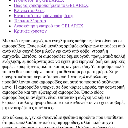
Η σύνθεση της GELAREX
Πώς να χρησιμοποιήσετε το GELAREX;
Κλινικές μελέτες
Είναι αυτό το προϊόν απάτη ή όχι;
Τα αποτελέσματα
Ανασκόπηση γιατρού του GELAREX
Κριτικές χρηστών
Μια από τις πιο συχνές και ενοχλητικές παθήσεις είναι σίγουρα οι
αιμορροΐδες. Ένας πολύ μεγάλος αριθμός ανθρώπων υποφέρει από
αυτό αλλά συχνά δεν μιλούν για αυτό από φόβο, ντροπή ή
αμηχανία. Ωστόσο, οι αιμορροΐδες δημιουργούν πραγματικά πολλή
ενόχληση, εμποδίζοντάς σας να έχετε μια ειρηνική ζωή και μερικές
φορές περιορίζοντας ακόμη και τις κινήσεις σας. Υποτιμούμε πολύ
το μέγεθος που παίρνει αυτή η ασθένεια μέρα με τη μέρα. Στην
πραγματικότητα, περισσότεροι από 1 στους 4 ανθρώπους
προσβάλλονται από αιμορροΐδες και αυτό το ποσοστό αυξάνεται
μόνο. Η αιμορροΐδα υπάρχει σε δύο κύριες μορφές, την εσωτερική
αιμορροΐδα και την εξωτερική αιμορροΐδα. Όποιο είδος
αιμορροΐδας κι αν έχετε, είναι επιτακτική ανάγκη να λάβετε
θεραπεία πολύ γρήγορα διαφορετικά κινδυνεύετε να έχετε σοβαρές
μη αναστρέψιμες συνέπειες.
Στο κύκλωμα, γενικά συναντάμε ψεύτικα προϊόντα που υποτίθεται
ότι μας απαλλάσσουν από τις αιμορροΐδες, αλλά πολύ συχνά
απογοητευόμαστε με τα αποτελέσματα. Ωστόσο, υπάρχει ένα