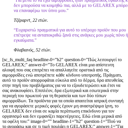
“Για μένα το να έχω αιμορροΐδες ήταν πραγματικός εφιάλτης κ
δεν μπορούσα να κοιμηθώ πια, αλλά με το GELAREX μπόρε
να επαναφέρω τον ύπνο μου.”
Τζέραρντ, 22 ετών.
“Ευχαριστώ πραγματικά για αυτό το υπέροχο προϊόν που μου
επέτρεψε να ανταποκριθώ ξανά στις ανάγκες μου χωρίς πόνο ή
εγκαύματα.”
Φλαβιανός, 52 ετών.
[sc_fs_multi_faq headline-0=”h2″ question-0=”Πώς λειτουργεί το
GELAREX;” answer-0=”Το GELAREX είναι μια απίστευτη
αλοιφή που σας επιτρέπει να απαλλαγείτε οριστικά από τις
αιμορροΐδες ενώ αποτρέπετε κάθε κίνδυνο υποτροπής. Πράγματι,
αυτό το προϊόν απορροφάται εύκολα από το δέρμα, δρα απευθείας
στην πηγή του προβλήματος για να το εξουδετερώσει και έτσι να
σας ανακουφίσει. Επιπλέον, δρα εξωτερικά και εσωτερικά στην
περιοχή του πρωκτού για τη θεραπεία και των δύο τύπων
αιμορροΐδων. Τα προϊόντα για τα οποία απαιτείται ιατρική συνταγή
για να αγοράσετε μερικές φορές έχουν μη αναστρέψιμα ίχνη, το
GELAREX δεν είναι σε καμία περίπτωση επικίνδυνο για τον
οργανισμό και δεν εμφανίζει παρενέργειες. Εδώ είναι μερικά από
τα οφέλη του:” image-0=”” headline-1=”h2″ question-1=”Πού να
το αγοράσω και σε τι τιμή πουλάει η GELAREX;” answer-1=”Για