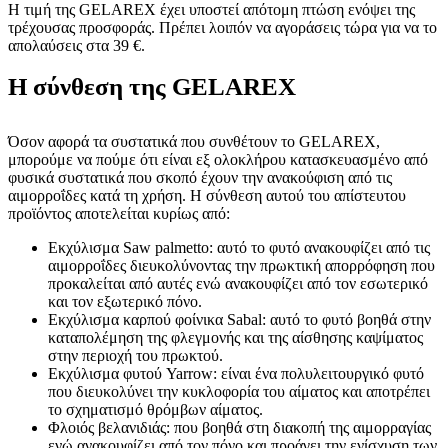
Η τιμή της GELAREX έχει υποστεί απότομη πτώση ενόψει της
τρέχουσας προσφοράς. Πρέπει λοιπόν να αγοράσεις τώρα για να το
απολαύσεις στα 39 €.
Η σύνθεση της GELAREX
Όσον αφορά τα συστατικά που συνθέτουν το GELAREX,
μπορούμε να πούμε ότι είναι εξ ολοκλήρου κατασκευασμένο από
φυσικά συστατικά που σκοπό έχουν την ανακούφιση από τις
αιμορροΐδες κατά τη χρήση. Η σύνθεση αυτού του απίστευτου
προϊόντος αποτελείται κυρίως από:
Εκχύλισμα Saw palmetto: αυτό το φυτό ανακουφίζει από τις
αιμορροΐδες διευκολύνοντας την πρωκτική απορρόφηση που
προκαλείται από αυτές ενώ ανακουφίζει από τον εσωτερικό
και τον εξωτερικό πόνο.
Εκχύλισμα καρπού φοίνικα Sabal: αυτό το φυτό βοηθά στην
καταπολέμηση της φλεγμονής και της αίσθησης καψίματος
στην περιοχή του πρωκτού.
Εκχύλισμα φυτού Yarrow: είναι ένα πολυλειτουργικό φυτό
που διευκολύνει την κυκλοφορία του αίματος και αποτρέπει
το σχηματισμό θρόμβων αίματος.
Φλοιός βελανιδιάς: που βοηθά στη διακοπή της αιμορραγίας
ενώ ανακουφίζει από τον πόνο και προάγει την ενίσχυση των