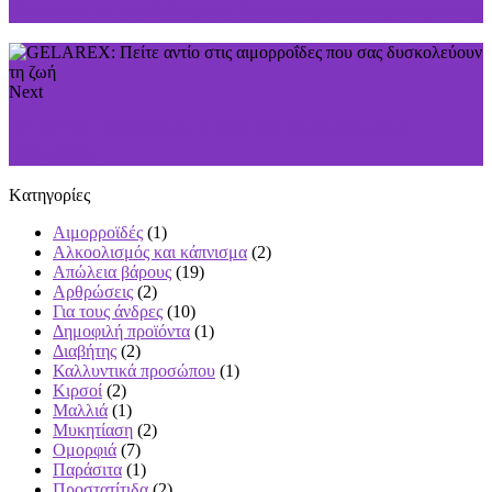
Removio: τα κονδυλώματα θα είναι μια κακή ανάμνηση
Next
Dr. Derm: Απαλλαγείτε από την ψωρίαση σε 4
εβδομάδες
Kατηγορίες
Αιμορροϊδές
(1)
Αλκοολισμός και κάπνισμα
(2)
Απώλεια βάρους
(19)
Αρθρώσεις
(2)
Για τους άνδρες
(10)
Δημοφιλή προϊόντα
(1)
Διαβήτης
(2)
Καλλυντικά προσώπου
(1)
Κιρσοί
(2)
Μαλλιά
(1)
Μυκητίαση
(2)
Ομορφιά
(7)
Παράσιτα
(1)
Προστατίτιδα
(2)