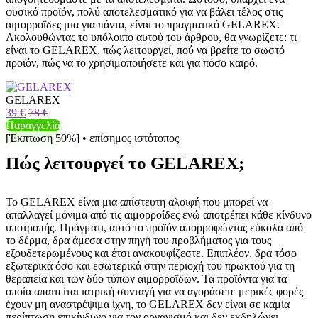
φυσικό προϊόν, πολύ αποτελεσματικό για να βάλει τέλος στις
αιμορροΐδες μια για πάντα, είναι το πραγματικό GELAREX.
Ακολουθώντας το υπόλοιπο αυτού του άρθρου, θα γνωρίζετε: τι
είναι το GELAREX, πώς λειτουργεί, πού να βρείτε το σωστό
προϊόν, πώς να το χρησιμοποιήσετε και για πόσο καιρό.
GELAREX
39 €
78 €
Παραγγελία
[Έκπτωση 50%] • επίσημος ιστότοπος
Πώς λειτουργεί το GELAREX;
Το GELAREX είναι μια απίστευτη αλοιφή που μπορεί να
απαλλαγεί μόνιμα από τις αιμορροΐδες ενώ αποτρέπει κάθε κίνδυνο
υποτροπής. Πράγματι, αυτό το προϊόν απορροφώντας εύκολα από
το δέρμα, δρα άμεσα στην πηγή του προβλήματος για τους
εξουδετερωμένους και έτσι ανακουφίζεστε. Επιπλέον, δρα τόσο
εξωτερικά όσο και εσωτερικά στην περιοχή του πρωκτού για τη
θεραπεία και των δύο τύπων αιμορροΐδων. Τα προϊόντα για τα
οποία απαιτείται ιατρική συνταγή για να αγοράσετε μερικές φορές
έχουν μη αναστρέψιμα ίχνη, το GELAREX δεν είναι σε καμία
περίπτωση επικίνδυνο για τον οργανισμό και δεν εκδηλώνει