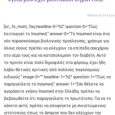
Μπλαντίν, 51 ετών
[sc_fs_multi_faq headline-0=”h2″ question-0=”Πώς
λειτουργεί το Insumed;” answer-0=”Το Insumed είναι ένα
νέο παρασκεύασμα βιολογικής προέλευσης, χρήσιμο για
όλους όσους πρέπει να ελέγχουν τα επίπεδα σακχάρου
στο αίμα τους και να καταπολεμούν τον διαβήτη. Αυτό
το προϊόν είναι πολύ δημοφιλές στα φόρουμ, έχει ήδη
λάβει θετικές κριτικές από πολλούς παγκόσμιους
ειδικούς.” image-0=”” headline-1=”h2″ question-1=”Πώς να
παραγγείλετε το Insumed;” answer-1=”Εάν θέλετε να
αγοράσετε γνήσιο Insumed στην Ελλάδα, πρέπει να
βεβαιωθείτε ότι παραγγείλατε το πρωτότυπο. Για να το
κάνετε αυτό, πρέπει να αποφύγετε μη συνιστώμενους
ιστότοπους όπως το Amazon που δεν ελέγχουν την