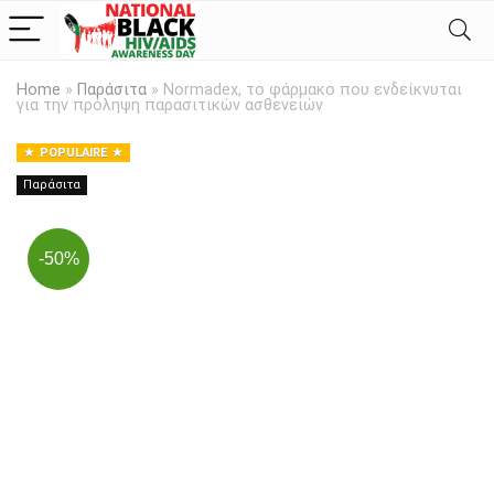
Home
»
Παράσιτα
»
Normadex, το φάρμακο που ενδείκνυται
για την πρόληψη παρασιτικών ασθενειών
POPULAIRE
Παράσιτα
-50%