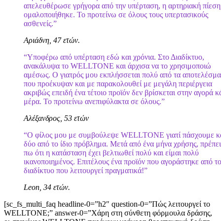
απελευθέρωσε γρήγορα από την υπέρταση, η αρτηριακή πίεση
ομαλοποιήθηκε. Το προτείνω σε όλους τους υπερτασικούς
ασθενείς.”
Αριάδνη, 47 ετών.
“Υποφέρω από υπέρταση εδώ και χρόνια. Στο Διαδίκτυο,
ανακάλυψα το WELLTONE και άρχισα να το χρησιμοποιώ
αμέσως. Ο γιατρός μου εκπλήσσεται πολύ από τα αποτελέσμα
που προέκυψαν και με παρακολουθεί με μεγάλη περιέργεια
ακριβώς επειδή ένα τέτοιο προϊόν δεν βρίσκεται στην αγορά κ
μέρα. Το προτείνω ανεπιφύλακτα σε όλους.”
Αλέξανδρος, 53 ετών
“Ο φίλος μου με συμβούλεψε WELLTONE γιατί πάσχουμε κα
δύο από το ίδιο πρόβλημα. Μετά από ένα μήνα χρήσης, πρέπει
πω ότι η κατάσταση έχει βελτιωθεί πολύ και είμαι πολύ
ικανοποιημένος. Επιτέλους ένα προϊόν που αγοράστηκε από τ
διαδίκτυο που λειτουργεί πραγματικά!”
Leon, 34 ετών.
[sc_fs_multi_faq headline-0=”h2″ question-0=”Πώς λειτουργεί το
WELLTONE;” answer-0=”Χάρη στη σύνθετη φόρμουλα δράσης,