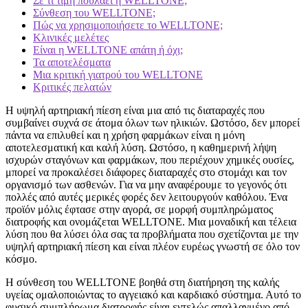
Σε τι τιμή πουλάει η WELLTONE;
Σύνθεση του WELLTONE;
Πώς να χρησιμοποιήσετε το WELLTONE;
Κλινικές μελέτες
Είναι η WELLTONE απάτη ή όχι;
Τα αποτελέσματα
Μια κριτική γιατρού του WELLTONE
Κριτικές πελατών
Η υψηλή αρτηριακή πίεση είναι μια από τις διαταραχές που
συμβαίνει συχνά σε άτομα όλων των ηλικιών. Ωστόσο, δεν μπορεί
πάντα να επιλυθεί και η χρήση φαρμάκων είναι η μόνη
αποτελεσματική και καλή λύση. Ωστόσο, η καθημερινή λήψη
ισχυρών σταγόνων και φαρμάκων, που περιέχουν χημικές ουσίες,
μπορεί να προκαλέσει διάφορες διαταραχές στο στομάχι και τον
οργανισμό των ασθενών. Για να μην αναφέρουμε το γεγονός ότι
πολλές από αυτές μερικές φορές δεν λειτουργούν καθόλου. Ένα
προϊόν μόλις έφτασε στην αγορά, σε μορφή συμπληρώματος
διατροφής και ονομάζεται WELLTONE. Μια μοναδική και τέλεια
λύση που θα λύσει όλα σας τα προβλήματα που σχετίζονται με την
υψηλή αρτηριακή πίεση και είναι πλέον ευρέως γνωστή σε όλο τον
κόσμο.
Η σύνθεση του WELLTONE βοηθά στη διατήρηση της καλής
υγείας ομαλοποιώντας το αγγειακό και καρδιακό σύστημα. Αυτό το
φυσικό συμπλήρωμα διατροφής είναι εντελώς απαλλαγμένο από