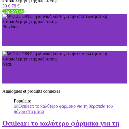
καταπολέμηση της υπέρτασης
39 €
78 €
Παραγγελία
Previous
LEVICOSE, για να ανακτήσεις τα πόδια της νιότης
σου
Next
GLUCONOL: σταθεροποιεί το σάκχαρό σας σε μόλις
30 ημέρες
Analogues et produits connexes
Populaire
Oculear: το καλύτερο φάρμακο για τη