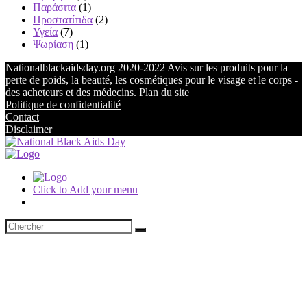
Παράσιτα
(1)
Προστατίτιδα
(2)
Υγεία
(7)
Ψωρίαση
(1)
Nationalblackaidsday.org 2020-2022 Avis sur les produits pour la
perte de poids, la beauté, les cosmétiques pour le visage et le corps -
des acheteurs et des médecins.
Plan du site
Politique de confidentialité
Contact
Disclaimer
Click to Add your menu