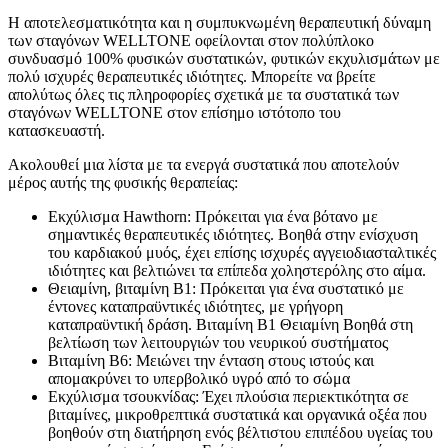
Η αποτελεσματικότητα και η συμπυκνωμένη θεραπευτική δύναμη
των σταγόνων WELLTONE οφείλονται στον πολύπλοκο
συνδυασμό 100% φυσικών συστατικών, φυτικών εκχυλισμάτων με
πολύ ισχυρές θεραπευτικές ιδιότητες. Μπορείτε να βρείτε
απολύτως όλες τις πληροφορίες σχετικά με τα συστατικά των
σταγόνων WELLTONE στον επίσημο ιστότοπο του
κατασκευαστή.
Ακολουθεί μια λίστα με τα ενεργά συστατικά που αποτελούν
μέρος αυτής της φυσικής θεραπείας:
Εκχύλισμα Hawthorn: Πρόκειται για ένα βότανο με
σημαντικές θεραπευτικές ιδιότητες. Βοηθά στην ενίσχυση
του καρδιακού μυός, έχει επίσης ισχυρές αγγειοδιασταλτικές
ιδιότητες και βελτιώνει τα επίπεδα χοληστερόλης στο αίμα.
Θειαμίνη, βιταμίνη Β1: Πρόκειται για ένα συστατικό με
έντονες καταπραϋντικές ιδιότητες, με γρήγορη
καταπραϋντική δράση. Βιταμίνη Β1 Θειαμίνη Βοηθά στη
βελτίωση των λειτουργιών του νευρικού συστήματος
Βιταμίνη Β6: Μειώνει την ένταση στους ιστούς και
απομακρύνει το υπερβολικό υγρό από το σώμα
Εκχύλισμα τσουκνίδας: Έχει πλούσια περιεκτικότητα σε
βιταμίνες, μικροθρεπτικά συστατικά και οργανικά οξέα που
βοηθούν στη διατήρηση ενός βέλτιστου επιπέδου υγείας του