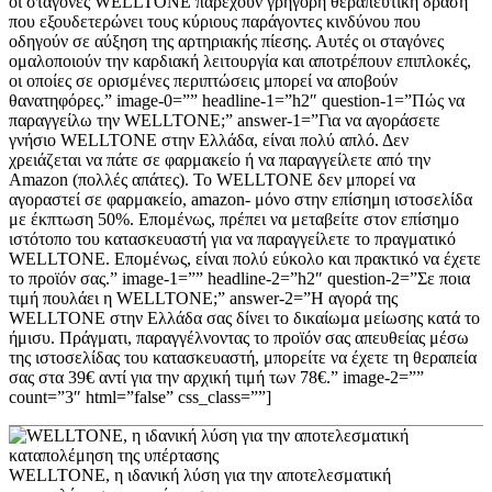
οι σταγόνες WELLTONE παρέχουν γρήγορη θεραπευτική δράση
που εξουδετερώνει τους κύριους παράγοντες κινδύνου που
οδηγούν σε αύξηση της αρτηριακής πίεσης. Αυτές οι σταγόνες
ομαλοποιούν την καρδιακή λειτουργία και αποτρέπουν επιπλοκές,
οι οποίες σε ορισμένες περιπτώσεις μπορεί να αποβούν
θανατηφόρες.” image-0=”” headline-1=”h2″ question-1=”Πώς να
παραγγείλω την WELLTONE;” answer-1=”Για να αγοράσετε
γνήσιο WELLTONE στην Ελλάδα, είναι πολύ απλό. Δεν
χρειάζεται να πάτε σε φαρμακείο ή να παραγγείλετε από την
Amazon (πολλές απάτες). Το WELLTONE δεν μπορεί να
αγοραστεί σε φαρμακείο, amazon- μόνο στην επίσημη ιστοσελίδα
με έκπτωση 50%. Επομένως, πρέπει να μεταβείτε στον επίσημο
ιστότοπο του κατασκευαστή για να παραγγείλετε το πραγματικό
WELLTONE. Επομένως, είναι πολύ εύκολο και πρακτικό να έχετε
το προϊόν σας.” image-1=”” headline-2=”h2″ question-2=”Σε ποια
τιμή πουλάει η WELLTONE;” answer-2=”Η αγορά της
WELLTONE στην Ελλάδα σας δίνει το δικαίωμα μείωσης κατά το
ήμισυ. Πράγματι, παραγγέλνοντας το προϊόν σας απευθείας μέσω
της ιστοσελίδας του κατασκευαστή, μπορείτε να έχετε τη θεραπεία
σας στα 39€ αντί για την αρχική τιμή των 78€.” image-2=””
count=”3″ html=”false” css_class=””]
WELLTONE, η ιδανική λύση για την αποτελεσματική