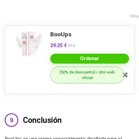
Mile
BooUps
29.25 €
39 €
Ordenar
[50% de descuento] • sitio web
oficial
Conclusión
BooUps es una crema especialmente diseñada para el