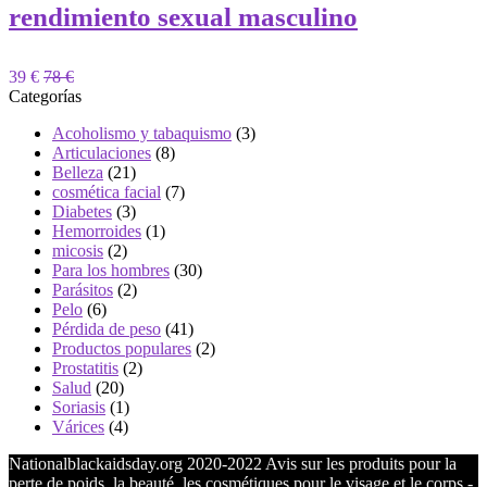
rendimiento sexual masculino
39 €
78 €
Categorías
Acoholismo y tabaquismo
(3)
Articulaciones
(8)
Belleza
(21)
cosmética facial
(7)
Diabetes
(3)
Hemorroides
(1)
micosis
(2)
Para los hombres
(30)
Parásitos
(2)
Pelo
(6)
Pérdida de peso
(41)
Productos populares
(2)
Prostatitis
(2)
Salud
(20)
Soriasis
(1)
Várices
(4)
Nationalblackaidsday.org 2020-2022 Avis sur les produits pour la
perte de poids, la beauté, les cosmétiques pour le visage et le corps -