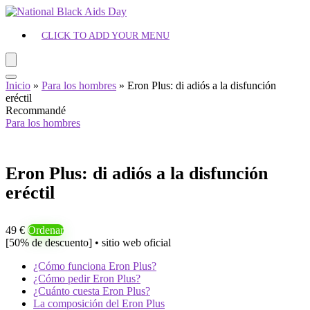
CLICK TO ADD YOUR MENU
Inicio
»
Para los hombres
»
Eron Plus: di adiós a la disfunción
eréctil
Recommandé
Para los hombres
Eron Plus: di adiós a la disfunción
eréctil
49 €
Ordenar
[50% de descuento] • sitio web oficial
¿Cómo funciona Eron Plus?
¿Cómo pedir Eron Plus?
¿Cuánto cuesta Eron Plus?
La composición del Eron Plus