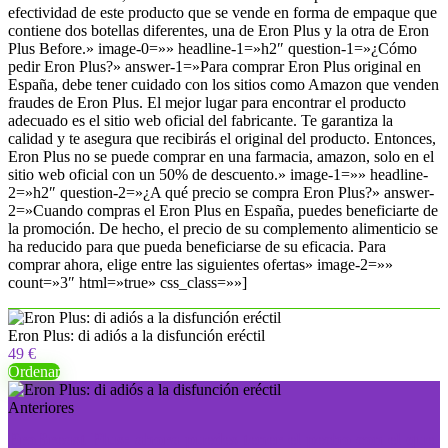
efectividad de este producto que se vende en forma de empaque que
contiene dos botellas diferentes, una de Eron Plus y la otra de Eron
Plus Before.» image-0=»» headline-1=»h2″ question-1=»¿Cómo
pedir Eron Plus?» answer-1=»Para comprar Eron Plus original en
España, debe tener cuidado con los sitios como Amazon que venden
fraudes de Eron Plus. El mejor lugar para encontrar el producto
adecuado es el sitio web oficial del fabricante. Te garantiza la
calidad y te asegura que recibirás el original del producto. Entonces,
Eron Plus no se puede comprar en una farmacia, amazon, solo en el
sitio web oficial con un 50% de descuento.» image-1=»» headline-
2=»h2″ question-2=»¿A qué precio se compra Eron Plus?» answer-
2=»Cuando compras el Eron Plus en España, puedes beneficiarte de
la promoción. De hecho, el precio de su complemento alimenticio se
ha reducido para que pueda beneficiarse de su eficacia. Para
comprar ahora, elige entre las siguientes ofertas» image-2=»»
count=»3″ html=»true» css_class=»»]
Eron Plus: di adiós a la disfunción eréctil
49 €
Ordenar
Anteriores
ProBreast Plus: ahora puedes tener el pecho con el que