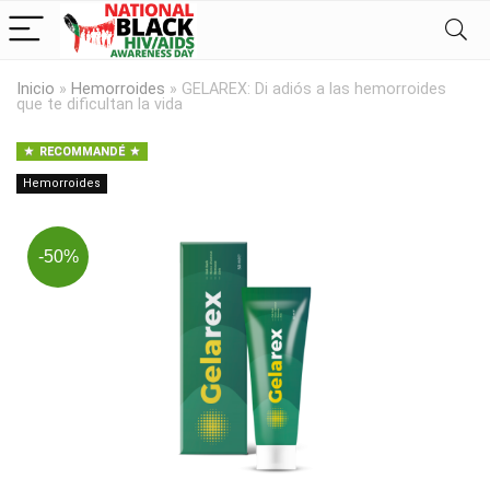
Inicio
»
Hemorroides
»
GELAREX: Di adiós a las hemorroides
que te dificultan la vida
RECOMMANDÉ
Hemorroides
-50%