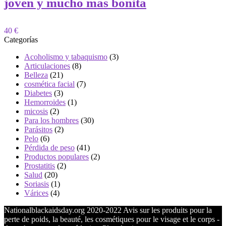
joven y mucho más bonita
40 €
Categorías
Acoholismo y tabaquismo
(3)
Articulaciones
(8)
Belleza
(21)
cosmética facial
(7)
Diabetes
(3)
Hemorroides
(1)
micosis
(2)
Para los hombres
(30)
Parásitos
(2)
Pelo
(6)
Pérdida de peso
(41)
Productos populares
(2)
Prostatitis
(2)
Salud
(20)
Soriasis
(1)
Várices
(4)
Nationalblackaidsday.org 2020-2022 Avis sur les produits pour la
perte de poids, la beauté, les cosmétiques pour le visage et le corps -