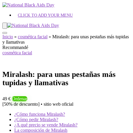
CLICK TO ADD YOUR MENU
Inicio
»
cosmética facial
»
Miralash: para unas pestañas más tupidas
y llamativas
Recommandé
cosmética facial
Miralash: para unas pestañas más
tupidas y llamativas
49 €
Ordenar
[50% de descuento] • sitio web oficial
¿Cómo funciona Miralash?
¿Cómo pedir Miralash?
¿A qué precio se vende Miralash?
La composición de Miralash