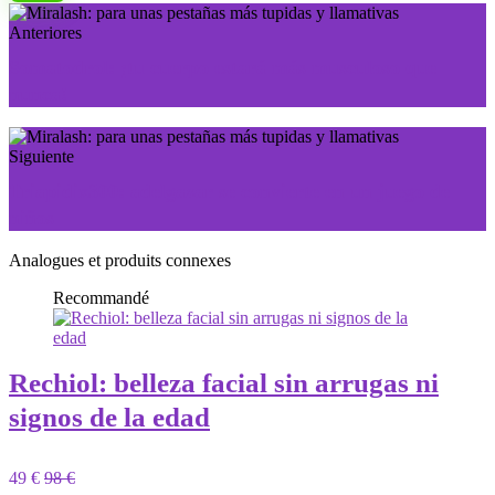
Anteriores
Somatodrol: ¡tu cuerpo estará más musculoso que
nunca!
Siguiente
Triapidix300: adelgazar se convierte en un juego de
niños
Analogues et produits connexes
Recommandé
Rechiol: belleza facial sin arrugas ni
signos de la edad
49 €
98 €