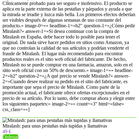
Clínicamente probado para ser seguro e inofensivo. El producto se
aplica en la parte externa de las pestañas y párpados y ayuda a que
la mirada se irradie y luzca más bella. Los primeros efectos deberían
ser visibles después de algunas semanas de uso constante del
producto.» image-0=»» headline-1=»h2″ question-1=»¿Cómo pedir
Miralash?» answer-1=»Si desea continuar con la compra de
Miralash en España, debe hacer todo lo posible para tener el
original. De nada sirve hacer pedidos en sitios como Amazon, ya
que no controlan la calidad de sus artículos y podrían venderte el
fraude de Miralash. El lugar más recomendado para encontrar
productos reales es el sitio web oficial del fabricante. De hecho,
Miralash no se puede comprar en una farmacia, amazon, solo en el
sitio web oficial con un 50% de descuento.» image-1=»» headline-
2=»h2″ question-2=»¿A qué precio se vende Miralash?» answer-
2=»Cuando desee realizar su pedido en el sitio del fabricante, es
importante que sepa el precio de Miralash. Como parte de la
promoción actual, el fabricante ofrece ofertas excepcionales en el
precio de su artículo. Por lo tanto, debe comprar ahora y elegir entre
los siguientes paquetes:» image-2=»» count=»3″ html=»false»
css_class=»»]
Miralash: para unas pestañas más tupidas y llamativas
49 €
Ordenar