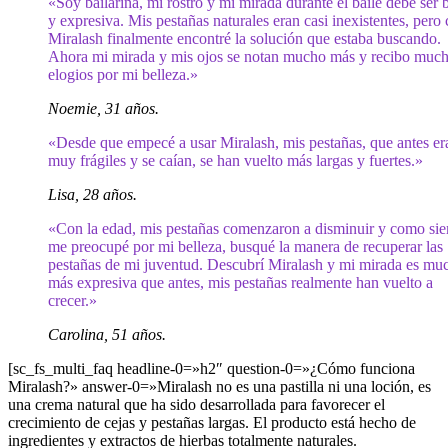
«Soy bailarina, mi rostro y mi mirada durante el baile debe ser b
y expresiva. Mis pestañas naturales eran casi inexistentes, pero
Miralash finalmente encontré la solución que estaba buscando.
Ahora mi mirada y mis ojos se notan mucho más y recibo muc
elogios por mi belleza.»
Noemie, 31 años.
«Desde que empecé a usar Miralash, mis pestañas, que antes er
muy frágiles y se caían, se han vuelto más largas y fuertes.»
Lisa, 28 años.
«Con la edad, mis pestañas comenzaron a disminuir y como si
me preocupé por mi belleza, busqué la manera de recuperar las
pestañas de mi juventud. Descubrí Miralash y mi mirada es mu
más expresiva que antes, mis pestañas realmente han vuelto a
crecer.»
Carolina, 51 años.
[sc_fs_multi_faq headline-0=»h2″ question-0=»¿Cómo funciona
Miralash?» answer-0=»Miralash no es una pastilla ni una loción, es
una crema natural que ha sido desarrollada para favorecer el
crecimiento de cejas y pestañas largas. El producto está hecho de
ingredientes y extractos de hierbas totalmente naturales.