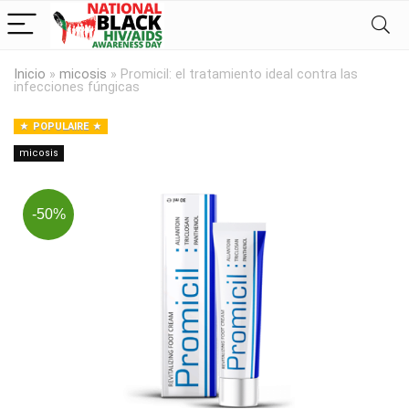
Inicio
»
micosis
»
Promicil: el tratamiento ideal contra las
infecciones fúngicas
POPULAIRE
micosis
-50%