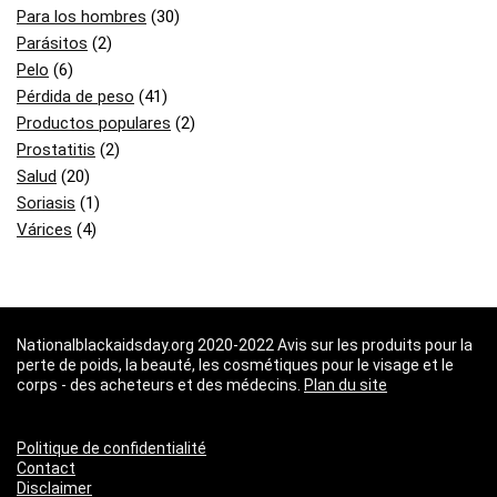
Para los hombres
(30)
Parásitos
(2)
Pelo
(6)
Pérdida de peso
(41)
Productos populares
(2)
Prostatitis
(2)
Salud
(20)
Soriasis
(1)
Várices
(4)
Nationalblackaidsday.org 2020-2022 Avis sur les produits pour la
perte de poids, la beauté, les cosmétiques pour le visage et le
corps - des acheteurs et des médecins.
Plan du site
Politique de confidentialité
Contact
Disclaimer