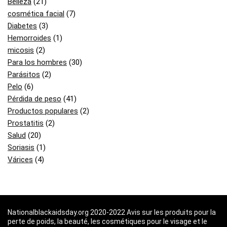
Belleza
(21)
cosmética facial
(7)
Diabetes
(3)
Hemorroides
(1)
micosis
(2)
Para los hombres
(30)
Parásitos
(2)
Pelo
(6)
Pérdida de peso
(41)
Productos populares
(2)
Prostatitis
(2)
Salud
(20)
Soriasis
(1)
Várices
(4)
Nationalblackaidsday.org 2020-2022 Avis sur les produits pour la
perte de poids, la beauté, les cosmétiques pour le visage et le