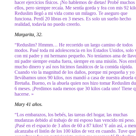
hacer ejercicios físicos. ¡No hablemos de dietas! Probé muchos
ellos, pero siempre recaía. Me sentía gorda y fea con mis 92 kil
Reduslim llegó a mi vida como un milagro. Te aseguro que
funciona. Perdí 20 libras en 3 meses. Es solo un sueño hecho
realidad, todavía no puedo creerlo.
Margarita, 32.
“Reduslim? Hmmm… He recorrido un largo camino de todos
modos. Pasé toda mi adolescencia en los Estados Unidos, solo 
con mi padre y mi hermano pequeño. No teníamos ama de llave
mi padre siempre estaba fuera, siempre en una misión. Nos env
mucho dinero y así nos hicimos fanáticos de la comida rápida.
Cuando vio la magnitud de los daños, porque mi pequeña y yo
llevábamos unos 90 kilos, nos mandó a casa de nuestra abuela 
Bretaña. Bueno, es la abuela quien nos hizo tomar Reduslim du
6 meses. ¡Perdimos nada menos que 30 kilos cada uno! Tiene 
hacerse. »
Mary 41 años.
“Los embarazos, los bebés, las tareas del hogar, las muchas
mudanzas debido al trabajo de mi esposo han vencido mi peso.
¡Pasé en el espacio de 3 años de 60 a 87 kilos! Y aún así, a me
alcanzaba el listón de los 100 kilos de vez en cuando. Tuve que