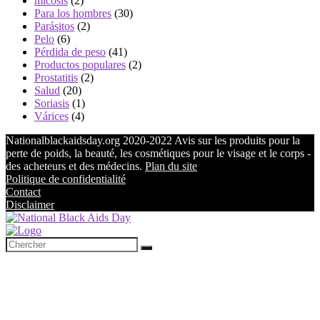
micosis
(2)
Para los hombres
(30)
Parásitos
(2)
Pelo
(6)
Pérdida de peso
(41)
Productos populares
(2)
Prostatitis
(2)
Salud
(20)
Soriasis
(1)
Várices
(4)
Nationalblackaidsday.org 2020-2022 Avis sur les produits pour la
perte de poids, la beauté, les cosmétiques pour le visage et le corps -
des acheteurs et des médecins.
Plan du site
Politique de confidentialité
Contact
Disclaimer