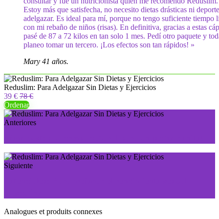
consultar y fue un nutricionista quien me recomendó Reduslim.
Estoy más que satisfecha, no necesito dietas drásticas ni deport
adelgazar. Es ideal para mí, porque no tengo suficiente tiempo l
con mi rebaño de niños (risas). En definitiva, gracias a estas cá
pasé de 87 a 72 kilos en tan solo 1 mes. Pedí otro paquete y tod
planeo tomar un tercero. ¡Los efectos son tan rápidos! »
Mary 41 años.
Reduslim: Para Adelgazar Sin Dietas y Ejercicios
39 €
78 €
Ordenar
Anteriores
Wow Bust: ¡La crema natural para un pecho bonito!
Siguiente
Potencialex: Para mejorar el rendimiento sexual
masculino
Analogues et produits connexes