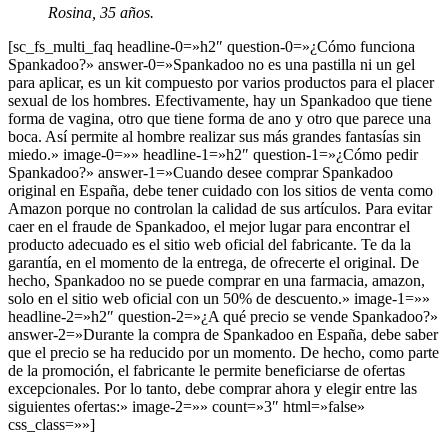
Rosina, 35 años.
[sc_fs_multi_faq headline-0=»h2″ question-0=»¿Cómo funciona
Spankadoo?» answer-0=»Spankadoo no es una pastilla ni un gel
para aplicar, es un kit compuesto por varios productos para el placer
sexual de los hombres. Efectivamente, hay un Spankadoo que tiene
forma de vagina, otro que tiene forma de ano y otro que parece una
boca. Así permite al hombre realizar sus más grandes fantasías sin
miedo.» image-0=»» headline-1=»h2″ question-1=»¿Cómo pedir
Spankadoo?» answer-1=»Cuando desee comprar Spankadoo
original en España, debe tener cuidado con los sitios de venta como
Amazon porque no controlan la calidad de sus artículos. Para evitar
caer en el fraude de Spankadoo, el mejor lugar para encontrar el
producto adecuado es el sitio web oficial del fabricante. Te da la
garantía, en el momento de la entrega, de ofrecerte el original. De
hecho, Spankadoo no se puede comprar en una farmacia, amazon,
solo en el sitio web oficial con un 50% de descuento.» image-1=»»
headline-2=»h2″ question-2=»¿A qué precio se vende Spankadoo?»
answer-2=»Durante la compra de Spankadoo en España, debe saber
que el precio se ha reducido por un momento. De hecho, como parte
de la promoción, el fabricante le permite beneficiarse de ofertas
excepcionales. Por lo tanto, debe comprar ahora y elegir entre las
siguientes ofertas:» image-2=»» count=»3″ html=»false»
css_class=»»]