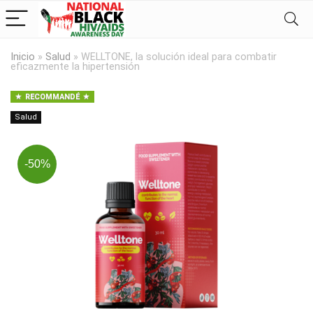
Inicio
»
Salud
»
WELLTONE, la solución ideal para combatir
eficazmente la hipertensión
RECOMMANDÉ
Salud
-50%