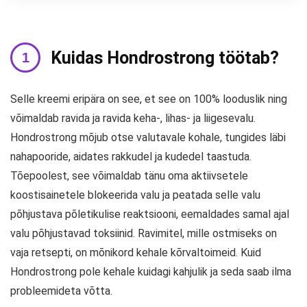
Kuidas Hondrostrong töötab?
Selle kreemi eripära on see, et see on 100% looduslik ning
võimaldab ravida ja ravida keha-, lihas- ja liigesevalu.
Hondrostrong mõjub otse valutavale kohale, tungides läbi
nahapooride, aidates rakkudel ja kudedel taastuda.
Tõepoolest, see võimaldab tänu oma aktiivsetele
koostisainetele blokeerida valu ja peatada selle valu
põhjustava põletikulise reaktsiooni, eemaldades samal ajal
valu põhjustavad toksiinid. Ravimitel, mille ostmiseks on
vaja retsepti, on mõnikord kehale kõrvaltoimeid. Kuid
Hondrostrong pole kehale kuidagi kahjulik ja seda saab ilma
probleemideta võtta.