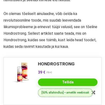
On olemas tõeliselt ainulaadne, võib öelda ka
revolutsiooniline toode, mis suudab leevendada
liikumisprobleeme ja erinevat tüüpi valusid, see on tõeline
Hondrostrong. Sellest artiklist saate teada, mis on
Hondrostrong, kuidas see toimib, kust leida head toodet,
kuidas seda ravimit kasutada ja kui kaua.
HONDROSTRONG
39 €
78 €
Tellida
[50% allahindlus] • ametlik veebisait