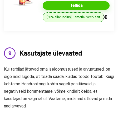
Tellida
[50% allahindlus] • ametlik veebisait
Kasutajate ülevaated
Kui tarbijad jätavad oma iseloomustused ja arvustused, on
õige neid lugeda, et teada saada, kuidas toode töötab. Kuigi
kohtame Hondrostongi kohta sageli positiivseid ja
negatiivseid kommentaare, võime kindlalt öelda, et
kasutajad on väga rahul. Vaatame, mida nad ütlevad ja mida
nad arvavad: