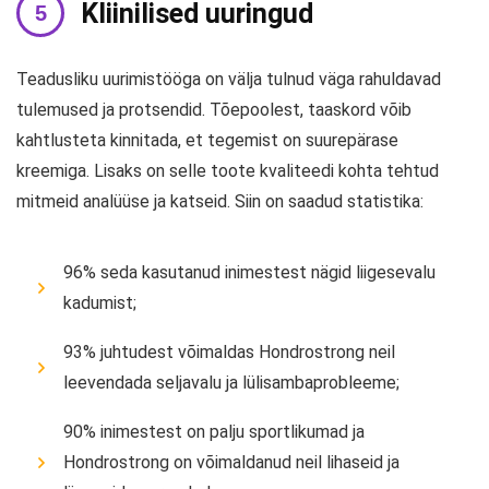
Kliinilised uuringud
Teadusliku uurimistööga on välja tulnud väga rahuldavad
tulemused ja protsendid. Tõepoolest, taaskord võib
kahtlusteta kinnitada, et tegemist on suurepärase
kreemiga. Lisaks on selle toote kvaliteedi kohta tehtud
mitmeid analüüse ja katseid. Siin on saadud statistika:
96% seda kasutanud inimestest nägid liigesevalu
kadumist;
93% juhtudest võimaldas Hondrostrong neil
leevendada seljavalu ja lülisambaprobleeme;
90% inimestest on palju sportlikumad ja
Hondrostrong on võimaldanud neil lihaseid ja