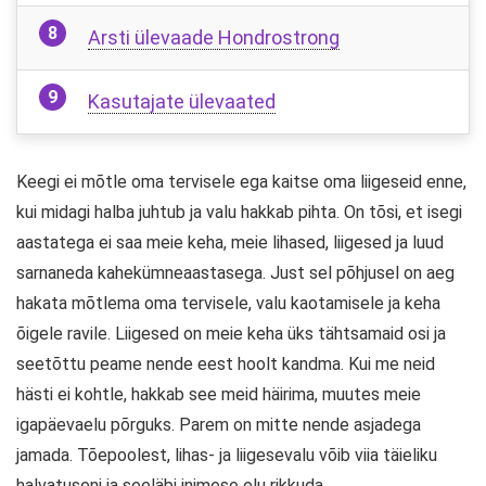
Arsti ülevaade Hondrostrong
Kasutajate ülevaated
Keegi ei mõtle oma tervisele ega kaitse oma liigeseid enne,
kui midagi halba juhtub ja valu hakkab pihta. On tõsi, et isegi
aastatega ei saa meie keha, meie lihased, liigesed ja luud
sarnaneda kahekümneaastasega. Just sel põhjusel on aeg
hakata mõtlema oma tervisele, valu kaotamisele ja keha
õigele ravile. Liigesed on meie keha üks tähtsamaid osi ja
seetõttu peame nende eest hoolt kandma. Kui me neid
hästi ei kohtle, hakkab see meid häirima, muutes meie
igapäevaelu põrguks. Parem on mitte nende asjadega
jamada. Tõepoolest, lihas- ja liigesevalu võib viia täieliku
halvatuseni ja seeläbi inimese elu rikkuda.