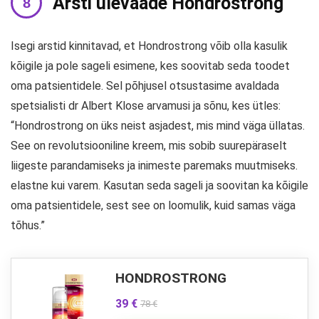
Arsti ülevaade Hondrostrong
Isegi arstid kinnitavad, et Hondrostrong võib olla kasulik
kõigile ja pole sageli esimene, kes soovitab seda toodet
oma patsientidele. Sel põhjusel otsustasime avaldada
spetsialisti dr Albert Klose arvamusi ja sõnu, kes ütles:
“Hondrostrong on üks neist asjadest, mis mind väga üllatas.
See on revolutsiooniline kreem, mis sobib suurepäraselt
liigeste parandamiseks ja inimeste paremaks muutmiseks.
elastne kui varem. Kasutan seda sageli ja soovitan ka kõigile
oma patsientidele, sest see on loomulik, kuid samas väga
tõhus.”
HONDROSTRONG
39 €
78 €