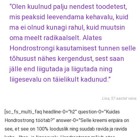
“Olen kuulnud palju nendest toodetest,
mis peaksid leevendama kehavalu, kuid
ma ei olnud kunagi rahul, kuid muutsin
oma meelt radikaalselt. Alates
Hondrostrongi kasutamisest tunnen selle
tõhusust nähes kergendust, sest saan
jälle end liigutada ja liigutada ning
liigesevalu on täielikult kadunud.”
Lisa, 57 aastat vana
[sc_fs_multi_faq headline-0=”h2″ question-0=”Kuidas
Hondrostrong töötab?” answer-0=”Selle kreemi eripära on
see, et see on 100% looduslik ning suudab ravida ja ravida