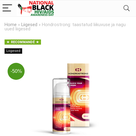
Home
»
Liigesed
»
Hondrostrong: taastatud liikuvuse ja nagu
uued liigesed
RECOMMANDÉ
Liigesed
-50%