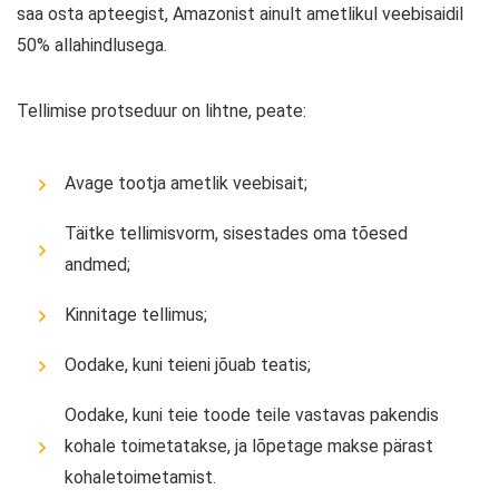
saa osta apteegist, Amazonist ainult ametlikul veebisaidil
50% allahindlusega.
Tellimise protseduur on lihtne, peate:
Avage tootja ametlik veebisait;
Täitke tellimisvorm, sisestades oma tõesed
andmed;
Kinnitage tellimus;
Oodake, kuni teieni jõuab teatis;
Oodake, kuni teie toode teile vastavas pakendis
kohale toimetatakse, ja lõpetage makse pärast
kohaletoimetamist.