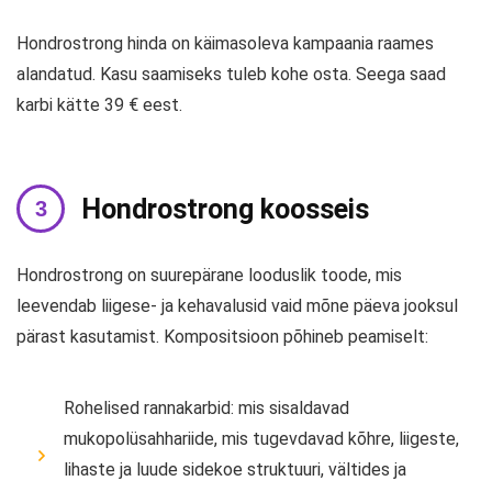
Hondrostrong hinda on käimasoleva kampaania raames
alandatud. Kasu saamiseks tuleb kohe osta. Seega saad
karbi kätte 39 € eest.
Hondrostrong koosseis
Hondrostrong on suurepärane looduslik toode, mis
leevendab liigese- ja kehavalusid vaid mõne päeva jooksul
pärast kasutamist. Kompositsioon põhineb peamiselt:
Rohelised rannakarbid: mis sisaldavad
mukopolüsahhariide, mis tugevdavad kõhre, liigeste,
lihaste ja luude sidekoe struktuuri, vältides ja