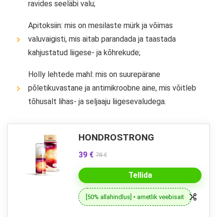
ravides seeläbi valu;
Apitoksiin: mis on mesilaste mürk ja võimas
valuvaigisti, mis aitab parandada ja taastada
kahjustatud liigese- ja kõhrekude;
Holly lehtede mahl: mis on suurepärane
põletikuvastane ja antimikroobne aine, mis võitleb
tõhusalt lihas- ja seljaaju liigesevaludega.
HONDROSTRONG
39 €
78 €
Tellida
[50% allahindlus] • ametlik veebisait