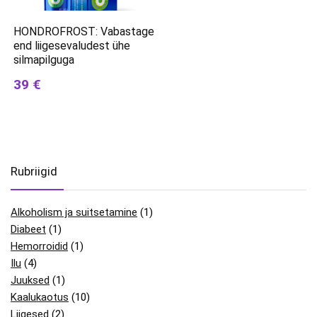
HONDROFROST: Vabastage
end liigesevaludest ühe
silmapilguga
39 €
Rubriigid
Alkoholism ja suitsetamine
(1)
Diabeet
(1)
Hemorroidid
(1)
Ilu
(4)
Juuksed
(1)
Kaalukaotus
(10)
Liigesed
(2)