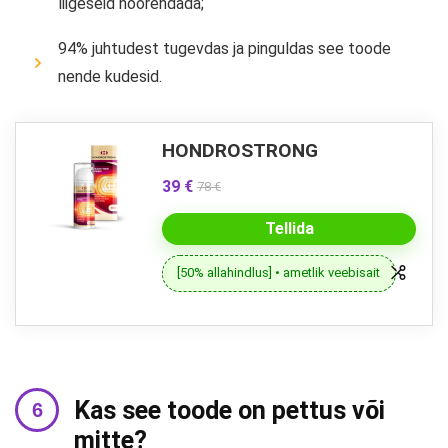
liigeseid noorendada;
94% juhtudest tugevdas ja pinguldas see toode
nende kudesid.
HONDROSTRONG
39 €
78 €
Tellida
[50% allahindlus] • ametlik veebisait
Kas see toode on pettus või
mitte?