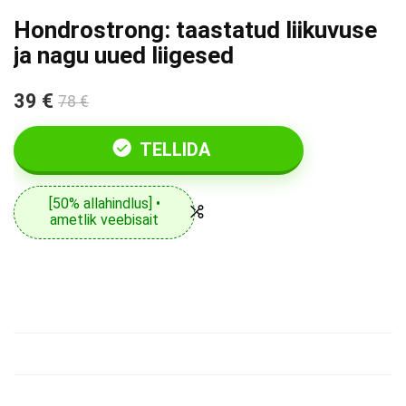
Hondrostrong: taastatud liikuvuse
ja nagu uued liigesed
39 €
78 €
TELLIDA
[50% allahindlus] •
ametlik veebisait