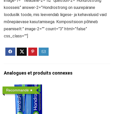
image-1=”” headline-2=”h2″ question-2=”Hondrostrong
koosseis” answer-2=”Hondrostrong on suurepärane
looduslik toode, mis leevendab liigese- ja kehavalusid vaid
mõnepäevase kasutamisega. Kompositsioon põhineb
peamiselt:” image-2=”” count=”3″ html=”false”
css_class=””]
Analogues et produits connexes
Recommandé