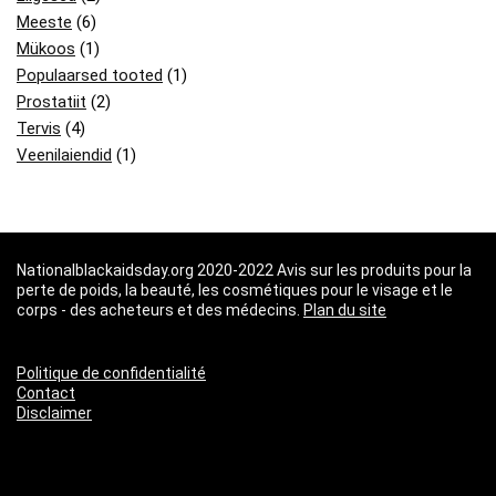
Meeste
(6)
Mükoos
(1)
Populaarsed tooted
(1)
Prostatiit
(2)
Tervis
(4)
Veenilaiendid
(1)
Nationalblackaidsday.org 2020-2022 Avis sur les produits pour la
perte de poids, la beauté, les cosmétiques pour le visage et le
corps - des acheteurs et des médecins.
Plan du site
Politique de confidentialité
Contact
Disclaimer