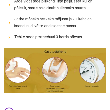
Ärge vigastage piirkondi liiga palju, sest kui on
põletik, saate asja ainult hullemaks muuta;
Jätke mõneks hetkeks mõjuma ja kui keha on
imendunud, võite end riidesse panna;
Tehke seda protseduuri 3 korda päevas.