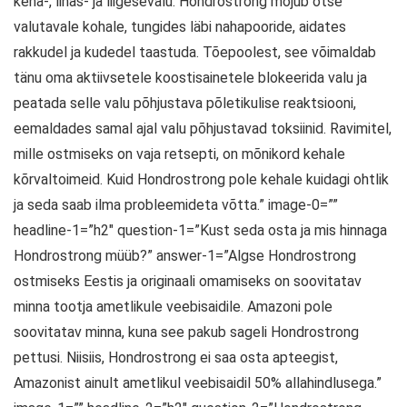
keha-, lihas- ja liigesevalu. Hondrostrong mõjub otse
valutavale kohale, tungides läbi nahapooride, aidates
rakkudel ja kudedel taastuda. Tõepoolest, see võimaldab
tänu oma aktiivsetele koostisainetele blokeerida valu ja
peatada selle valu põhjustava põletikulise reaktsiooni,
eemaldades samal ajal valu põhjustavad toksiinid. Ravimitel,
mille ostmiseks on vaja retsepti, on mõnikord kehale
kõrvaltoimeid. Kuid Hondrostrong pole kehale kuidagi ohtlik
ja seda saab ilma probleemideta võtta.” image-0=””
headline-1=”h2″ question-1=”Kust seda osta ja mis hinnaga
Hondrostrong müüb?” answer-1=”Algse Hondrostrong
ostmiseks Eestis ja originaali omamiseks on soovitatav
minna tootja ametlikule veebisaidile. Amazoni pole
soovitatav minna, kuna see pakub sageli Hondrostrong
pettusi. Niisiis, Hondrostrong ei saa osta apteegist,
Amazonist ainult ametlikul veebisaidil 50% allahindlusega.”