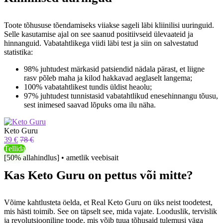
Toote tõhususe tõendamiseks viiakse sageli läbi kliinilisi uuringuid.
Selle kasutamise ajal on see saanud positiivseid ülevaateid ja
hinnanguid. Vabatahtlikega viidi läbi test ja siin on salvestatud
statistika:
98% juhtudest märkasid patsiendid nädala pärast, et liigne
rasv põleb maha ja kilod hakkavad aeglaselt langema;
100% vabatahtlikest tundis üldist heaolu;
97% juhtudest tunnistasid vabatahtlikud enesehinnangu tõusu,
sest inimesed saavad lõpuks oma ilu näha.
Keto Guru
39 €
78 €
Tellida
[50% allahindlus] • ametlik veebisait
Kas Keto Guru on pettus või mitte?
Võime kahtlusteta öelda, et Real Keto Guru on üks neist toodetest,
mis hästi toimib. See on täpselt see, mida vajate. Looduslik, tervislik
ja revolutsiooniline toode, mis võib tuua tõhusaid tulemusi väga