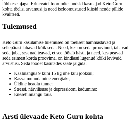
lühikese ajaga. Erinevatel foorumitel andsid kasutajad Keto Guru
kohta tõelisi arvamusi ja need iseloomustused kiitsid nende pillide
kvaliteeti.
Tulemused
Keto Guru kasutamise tulemused on tõeliselt hämmastavad ja
sellepärast tahavad kõik seda. Need, kes on seda proovinud, tahavad
seda juba, sest nad teavad, et see töötab hästi, ja need, kes peavad
seda esimest korda proovima, on kindlasti lugenud kõiki levivaid
arvustusi. Seda toodet kasutades saate jälgida:
Kaalulangus 9 kuni 15 kg ühe kuu jooksul;
Rasva muundamine energiaks;
Üldine heaolu tunne;
Stressi, närvilisuse ja depressiooni kadumine;
Enesehinnangu tõus.
Arsti ülevaade Keto Guru kohta