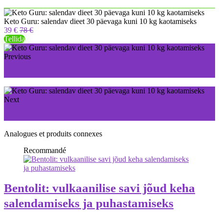
Keto Guru: salendav dieet 30 päevaga kuni 10 kg kaotamiseks
39 €
78 €
Tellida
Previous
Varikosette: ainulaadne kreem kaunite jalgade jaoks
Next
Wow Bust: looduslik kreem kauni rinna jaoks!
Analogues et produits connexes
Recommandé
Bentolit: vulkaanilise savi jõud keha
salendamiseks ja puhastamiseks