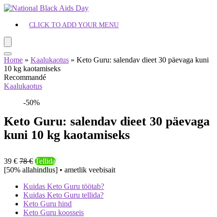
CLICK TO ADD YOUR MENU
Home
»
Kaalukaotus
»
Keto Guru: salendav dieet 30 päevaga kuni
10 kg kaotamiseks
Recommandé
Kaalukaotus
-50%
Keto Guru: salendav dieet 30 päevaga
kuni 10 kg kaotamiseks
39 €
78 €
Tellida
[50% allahindlus] • ametlik veebisait
Kuidas Keto Guru töötab?
Kuidas Keto Guru tellida?
Keto Guru hind
Keto Guru koosseis