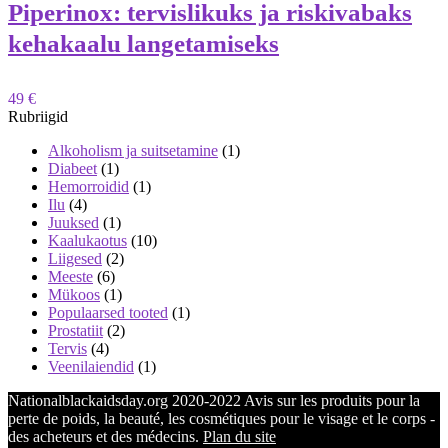
Piperinox: tervislikuks ja riskivabaks
kehakaalu langetamiseks
49 €
Rubriigid
Alkoholism ja suitsetamine
(1)
Diabeet
(1)
Hemorroidid
(1)
Ilu
(4)
Juuksed
(1)
Kaalukaotus
(10)
Liigesed
(2)
Meeste
(6)
Mükoos
(1)
Populaarsed tooted
(1)
Prostatiit
(2)
Tervis
(4)
Veenilaiendid
(1)
Nationalblackaidsday.org 2020-2022 Avis sur les produits pour la
perte de poids, la beauté, les cosmétiques pour le visage et le corps -
des acheteurs et des médecins.
Plan du site