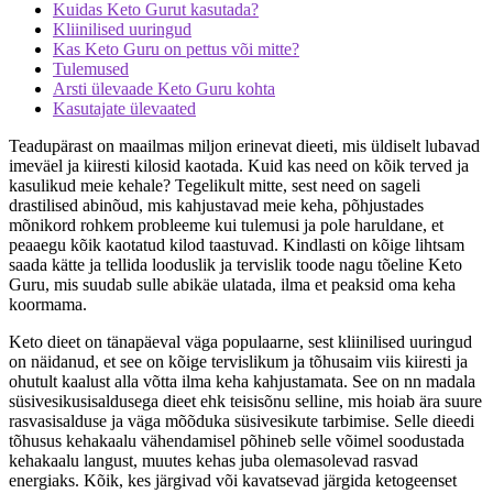
Kuidas Keto Gurut kasutada?
Kliinilised uuringud
Kas Keto Guru on pettus või mitte?
Tulemused
Arsti ülevaade Keto Guru kohta
Kasutajate ülevaated
Teadupärast on maailmas miljon erinevat dieeti, mis üldiselt lubavad
imeväel ja kiiresti kilosid kaotada. Kuid kas need on kõik terved ja
kasulikud meie kehale? Tegelikult mitte, sest need on sageli
drastilised abinõud, mis kahjustavad meie keha, põhjustades
mõnikord rohkem probleeme kui tulemusi ja pole haruldane, et
peaaegu kõik kaotatud kilod taastuvad. Kindlasti on kõige lihtsam
saada kätte ja tellida looduslik ja tervislik toode nagu tõeline Keto
Guru, mis suudab sulle abikäe ulatada, ilma et peaksid oma keha
koormama.
Keto dieet on tänapäeval väga populaarne, sest kliinilised uuringud
on näidanud, et see on kõige tervislikum ja tõhusaim viis kiiresti ja
ohutult kaalust alla võtta ilma keha kahjustamata. See on nn madala
süsivesikusisaldusega dieet ehk teisisõnu selline, mis hoiab ära suure
rasvasisalduse ja väga mõõduka süsivesikute tarbimise. Selle dieedi
tõhusus kehakaalu vähendamisel põhineb selle võimel soodustada
kehakaalu langust, muutes kehas juba olemasolevad rasvad
energiaks. Kõik, kes järgivad või kavatsevad järgida ketogeenset