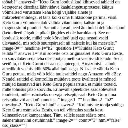
töötab?” answer-0=”Keto Guru looduslikud kihisevad tabletid on
ketogeense dieediga läbiviidava kaalulangetusprotsessi käigus
võimelised varustama keha kõigi vajalike ainete ja
mikroelementidega, et täita kõiki oma funktsioone parimal viisil.
Keto Guru võtmine aitab vältida vitamiinide, kaltsiumi ja
magneesiumi puudust. Samuti aitavad need ära hoida dehüdratsiooni
(keto dieeti jäigalt ja pikalt järgides ei ole haruldane). See on
looduslik toode, millel pole kõrvalmõjusid ega negatiivseid
ülevaateid, mis sobib suurepäraselt nii naistele kui ka meestele.”
image-0=”” headline-1=”h2″ question-1=”Kuidas Keto Gurut
tellida?” answer-1=”Kui soovite osta originaalset Keto Guru Eestis,
on soovitatav seda teha otse tootja ametliku veebisaidi kaudu. Seda
seetõttu, et Keto Gurut ei saa osta apteegist, Amazonist – ainult
ametlikult veebisaidilt 50% allahindlusega. Nii saate vältida Keto
Guru pettusi, mida võib leida tuulesaitidel nagu Amazon või eBay.
Nendel saitidel ei kontrollita müüdava toote kvaliteeti ja mõned
müüjad kasutavad ära Keto Guru populaarsust, et müüa tooteid,
mille tõhusus jätab soovida. Erinevalt apteekides saadaolevatest
toodetest, mille ostmiseks on vaja retsepti, saab Keto Guru ilma
retseptita või arsti nõuanneteta.” image-1=”” headline-2=”h2″
question-2=”Keto Guru hind” answer-2=”Kui tutvute tootja saidiga
Keto Guru ostmiseks Eestis, on teil võimalus saada kasu
käimasolevast kampaaniast. Tänu sellele saate säästa oma
salenemisravimi ostuhinnalt.” image-2=”” count=”3″ html=”false”
css_class=””]