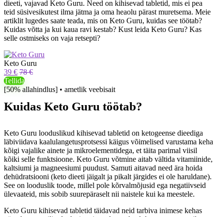
dieeti, vajavad Keto Guru. Need on kihisevad tabletid, mis ei pea
teid süsivesikutest ilma jätma ja oma heaolu pärast muretsema. Meie
artiklit lugedes saate teada, mis on Keto Guru, kuidas see töötab?
Kuidas võtta ja kui kaua ravi kestab? Kust leida Keto Guru? Kas
selle ostmiseks on vaja retsepti?
Keto Guru
39 €
78 €
Tellida
[50% allahindlus] • ametlik veebisait
Kuidas Keto Guru töötab?
Keto Guru looduslikud kihisevad tabletid on ketogeense dieediga
läbiviidava kaalulangetusprotsessi käigus võimelised varustama keha
kõigi vajalike ainete ja mikroelementidega, et täita parimal viisil
kõiki selle funktsioone. Keto Guru võtmine aitab vältida vitamiinide,
kaltsiumi ja magneesiumi puudust. Samuti aitavad need ära hoida
dehüdratsiooni (keto dieeti jäigalt ja pikalt järgides ei ole haruldane).
See on looduslik toode, millel pole kõrvalmõjusid ega negatiivseid
ülevaateid, mis sobib suurepäraselt nii naistele kui ka meestele.
Keto Guru kihisevad tabletid täidavad neid tarbiva inimese kehas