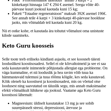
Pakk “Professionaalne lahendus” annab 3 karpi + 2
kinkekarpi hinnaga 147 € 294 € asemel. Seega võite 40-
päevase kuuri jooksul kaotada kuni 15 kg;
Pakett “Totaalne regeneratsioon” maksab 392€ asemel 196€.
See annab teile 4 karpi + 3 kinkekarpi 40-päevase hoolduse
jaoks, mis võimaldab teil kaotada kuni 20 kg.
Nii et ostke kohe, et kasutada ära tohutut võimalust oma unistuste
kilode saamiseks.
Keto Guru koosseis
Selle toote teeb eriliseks kindlasti asjaolu, et see koosneb täiesti
looduslikest koostisosadest. Sellel ei ole kõrvaltoimeid ja see ei saa
seda kasutavatele inimestele põhjustada allergiat ega probleeme. On
väga kummaline, et nii looduslik ja hea ravim võib tuua ka
hämmastavaid tulemusi ja tuua rõõmu kõigile, kes seda kasutavad.
Kõik oleneb ka koostisest ja koostisosadest, mis on võetud otse
loodusest ning saavutatud on täiuslik segu, mis annab maksimaalse
efekti võimalikult lühikese aja jooksul. Vaatame aga Keto Guru
koostisosi lähemalt:
Magneesium: üldiselt kasutatakse 13 mg ja see sobib
suurepäraselt stressi, depressiooni, ärevuse ja