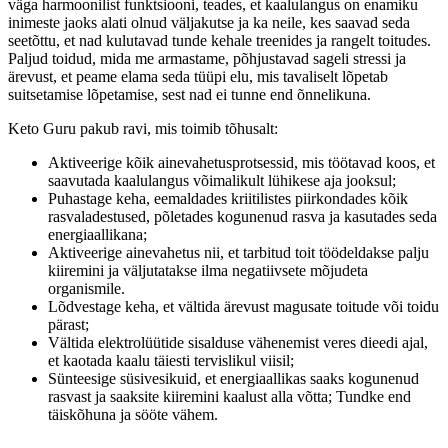
väga harmoonilist funktsiooni, teades, et kaalulangus on enamiku
inimeste jaoks alati olnud väljakutse ja ka neile, kes saavad seda
seetõttu, et nad kulutavad tunde kehale treenides ja rangelt toitudes.
Paljud toidud, mida me armastame, põhjustavad sageli stressi ja
ärevust, et peame elama seda tüüpi elu, mis tavaliselt lõpetab
suitsetamise lõpetamise, sest nad ei tunne end õnnelikuna.
Keto Guru pakub ravi, mis toimib tõhusalt:
Aktiveerige kõik ainevahetusprotsessid, mis töötavad koos, et
saavutada kaalulangus võimalikult lühikese aja jooksul;
Puhastage keha, eemaldades kriitilistes piirkondades kõik
rasvaladestused, põletades kogunenud rasva ja kasutades seda
energiaallikana;
Aktiveerige ainevahetus nii, et tarbitud toit töödeldakse palju
kiiremini ja väljutatakse ilma negatiivsete mõjudeta
organismile.
Lõdvestage keha, et vältida ärevust magusate toitude või toidu
pärast;
Vältida elektrolüütide sisalduse vähenemist veres dieedi ajal,
et kaotada kaalu täiesti tervislikul viisil;
Sünteesige süsivesikuid, et energiaallikas saaks kogunenud
rasvast ja saaksite kiiremini kaalust alla võtta; Tundke end
täiskõhuna ja sööte vähem.