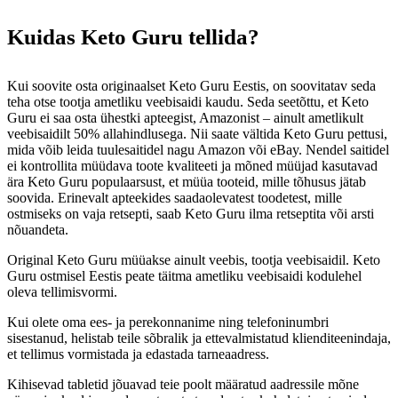
Kuidas Keto Guru tellida?
Kui soovite osta originaalset Keto Guru Eestis, on soovitatav seda
teha otse tootja ametliku veebisaidi kaudu. Seda seetõttu, et Keto
Guru ei saa osta ühestki apteegist, Amazonist – ainult ametlikult
veebisaidilt 50% allahindlusega. Nii saate vältida Keto Guru pettusi,
mida võib leida tuulesaitidel nagu Amazon või eBay. Nendel saitidel
ei kontrollita müüdava toote kvaliteeti ja mõned müüjad kasutavad
ära Keto Guru populaarsust, et müüa tooteid, mille tõhusus jätab
soovida. Erinevalt apteekides saadaolevatest toodetest, mille
ostmiseks on vaja retsepti, saab Keto Guru ilma retseptita või arsti
nõuandeta.
Original Keto Guru müüakse ainult veebis, tootja veebisaidil. Keto
Guru ostmisel Eestis peate täitma ametliku veebisaidi kodulehel
oleva tellimisvormi.
Kui olete oma ees- ja perekonnanime ning telefoninumbri
sisestanud, helistab teile sõbralik ja ettevalmistatud klienditeenindaja,
et tellimus vormistada ja edastada tarneaadress.
Kihisevad tabletid jõuavad teie poolt määratud aadressile mõne