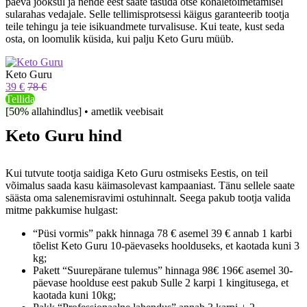
päeva jooksul ja nende eest saate tasuda otse kohaletoimetamisel
sularahas vedajale. Selle tellimisprotsessi käigus garanteerib tootja
teile tehingu ja teie isikuandmete turvalisuse. Kui teate, kust seda
osta, on loomulik küsida, kui palju Keto Guru müüb.
Keto Guru
39 €
78 €
Tellida
[50% allahindlus] • ametlik veebisait
Keto Guru hind
Kui tutvute tootja saidiga Keto Guru ostmiseks Eestis, on teil
võimalus saada kasu käimasolevast kampaaniast. Tänu sellele saate
säästa oma salenemisravimi ostuhinnalt. Seega pakub tootja valida
mitme pakkumise hulgast:
“Püsi vormis” pakk hinnaga 78 € asemel 39 € annab 1 karbi
tõelist Keto Guru 10-päevaseks hoolduseks, et kaotada kuni 3
kg;
Pakett “Suurepärane tulemus” hinnaga 98€ 196€ asemel 30-
päevase hoolduse eest pakub Sulle 2 karpi 1 kingitusega, et
kaotada kuni 10kg;