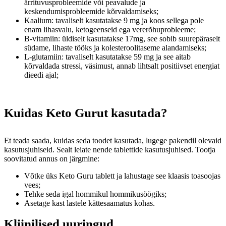
ärrituvusprobleemide või peavalude ja
keskendumisprobleemide kõrvaldamiseks;
Kaalium: tavaliselt kasutatakse 9 mg ja koos sellega pole
enam lihasvalu, ketogeenseid ega vererõhuprobleeme;
B-vitamiin: üldiselt kasutatakse 17mg, see sobib suurepäraselt
südame, lihaste tööks ja kolesteroolitaseme alandamiseks;
L-glutamiin: tavaliselt kasutatakse 59 mg ja see aitab
kõrvaldada stressi, väsimust, annab lihtsalt positiivset energiat
dieedi ajal;
Kuidas Keto Gurut kasutada?
Et teada saada, kuidas seda toodet kasutada, lugege pakendil olevaid
kasutusjuhiseid. Sealt leiate nende tablettide kasutusjuhised. Tootja
soovitatud annus on järgmine:
Võtke üks Keto Guru tablett ja lahustage see klaasis toasoojas
vees;
Tehke seda igal hommikul hommikusöögiks;
Asetage kast lastele kättesaamatus kohas.
Kliinilised uuringud