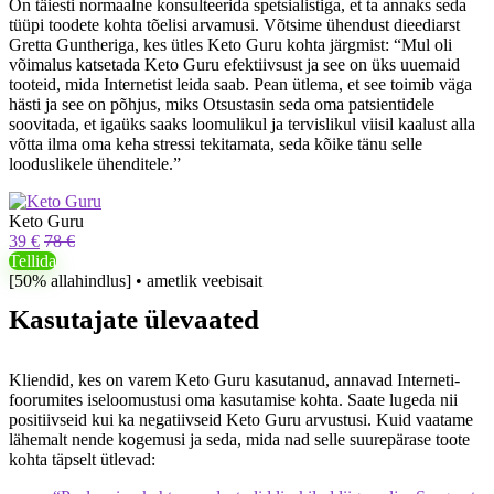
On täiesti normaalne konsulteerida spetsialistiga, et ta annaks seda
tüüpi toodete kohta tõelisi arvamusi. Võtsime ühendust dieediarst
Gretta Guntheriga, kes ütles Keto Guru kohta järgmist: “Mul oli
võimalus katsetada Keto Guru efektiivsust ja see on üks uuemaid
tooteid, mida Internetist leida saab. Pean ütlema, et see toimib väga
hästi ja see on põhjus, miks Otsustasin seda oma patsientidele
soovitada, et igaüks saaks loomulikul ja tervislikul viisil kaalust alla
võtta ilma oma keha stressi tekitamata, seda kõike tänu selle
looduslikele ühenditele.”
Keto Guru
39 €
78 €
Tellida
[50% allahindlus] • ametlik veebisait
Kasutajate ülevaated
Kliendid, kes on varem Keto Guru kasutanud, annavad Interneti-
foorumites iseloomustusi oma kasutamise kohta. Saate lugeda nii
positiivseid kui ka negatiivseid Keto Guru arvustusi. Kuid vaatame
lähemalt nende kogemusi ja seda, mida nad selle suurepärase toote
kohta täpselt ütlevad: