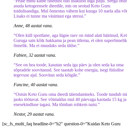
“Peale minu kahte rasedust olid lisakilod liiga palju. Seega otsu
asuda ketogeensele dieedile, mis on seotud Keto Guru
toidulisandiga. Mul õnnestus vähem kui kuuga 10 naela alla võt
Lisaks ei tunne ma väsimust ega stressi.”
Anne, 48 aastat vana.
“Olen küll sportlane, aga liigne rasv on mind alati häirinud, Ke
Guruga sain kõik hakkama ja pean ütlema, et olen superõnnelik
õnnelik. Ma ei muudaks seda üldse.”
Fabien, 32 aastat vana.
“See on hea toode, kasutan seda iga päev ja olen seda ka oma
sõpradele soovitanud. See taastab kohe energia, isegi füüsilise
tegevuse ajal. Soovitan seda kõigile.”
Fancine, 40 aastat vana.
“Ostsin Keto Guru oma dieedi täiendamiseks. Toode tundub m
jaoks töötavat. See võimaldas mul 40 päevaga kaotada 15 kg ja
enesekindluse tagasi. Ma tõmban rohkem naisi.”
Nestor, 29 aastat vana.
[sc_fs_multi_faq headline-0=”h2″ question-0=”Kuidas Keto Guru