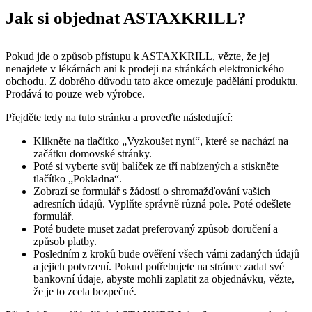
Jak si objednat ASTAXKRILL?
Pokud jde o způsob přístupu k ASTAXKRILL, vězte, že jej
nenajdete v lékárnách ani k prodeji na stránkách elektronického
obchodu. Z dobrého důvodu tato akce omezuje padělání produktu.
Prodává to pouze web výrobce.
Přejděte tedy na tuto stránku a proveďte následující:
Klikněte na tlačítko „Vyzkoušet nyní“, které se nachází na
začátku domovské stránky.
Poté si vyberte svůj balíček ze tří nabízených a stiskněte
tlačítko „Pokladna“.
Zobrazí se formulář s žádostí o shromažďování vašich
adresních údajů. Vyplňte správně různá pole. Poté odešlete
formulář.
Poté budete muset zadat preferovaný způsob doručení a
způsob platby.
Posledním z kroků bude ověření všech vámi zadaných údajů
a jejich potvrzení. Pokud potřebujete na stránce zadat své
bankovní údaje, abyste mohli zaplatit za objednávku, vězte,
že je to zcela bezpečné.