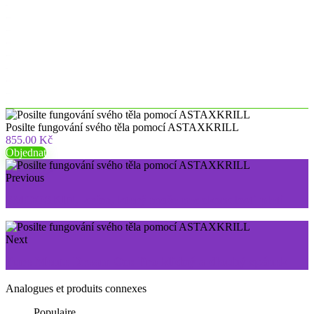
situs togel
kampungbet
kampungbet
kampungbet
kampungbet
situs togel
kampungbet
kampungbet
Posilte fungování svého těla pomocí ASTAXKRILL
855.00 Kč
Objednat
Previous
SMOOSKIN, krém, který maže nedokonalosti pleti
Next
Pure Mente Dream On: Pro klidný a dlouhý spánek
Analogues et produits connexes
Populaire