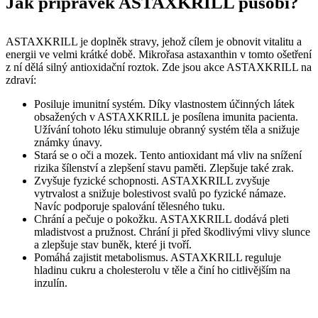
Jak přípravek ASTAXKRILL působí?
ASTAXKRILL je doplněk stravy, jehož cílem je obnovit vitalitu a
energii ve velmi krátké době. Mikrořasa astaxanthin v tomto ošetření
z ní dělá silný antioxidační roztok. Zde jsou akce ASTAXKRILL na
zdraví:
Posiluje imunitní systém. Díky vlastnostem účinných látek
obsažených v ASTAXKRILL je posílena imunita pacienta.
Užívání tohoto léku stimuluje obranný systém těla a snižuje
známky únavy.
Stará se o oči a mozek. Tento antioxidant má vliv na snížení
rizika šílenství a zlepšení stavu paměti. Zlepšuje také zrak.
Zvyšuje fyzické schopnosti. ASTAXKRILL zvyšuje
vytrvalost a snižuje bolestivost svalů po fyzické námaze.
Navíc podporuje spalování tělesného tuku.
Chrání a pečuje o pokožku. ASTAXKRILL dodává pleti
mladistvost a pružnost. Chrání ji před škodlivými vlivy slunce
a zlepšuje stav buněk, které ji tvoří.
Pomáhá zajistit metabolismus. ASTAXKRILL reguluje
hladinu cukru a cholesterolu v těle a činí ho citlivějším na
inzulín.