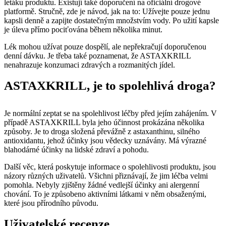
letáku produktu. Existují také doporučení na oficiální drogové
platformě. Stručně, zde je návod, jak na to: Užívejte pouze jednu
kapsli denně a zapijte dostatečným množstvím vody. Po užití kapsle
je úleva přímo pociťována během několika minut.
Lék mohou užívat pouze dospělí, ale nepřekračují doporučenou
denní dávku. Je třeba také poznamenat, že ASTAXKRILL
nenahrazuje konzumaci zdravých a rozmanitých jídel.
ASTAXKRILL, je to spolehlivá droga?
Je normální zeptat se na spolehlivost léčby před jejím zahájením. V
případě ASTAXKRILL byla jeho účinnost prokázána několika
způsoby. Je to droga složená převážně z astaxanthinu, silného
antioxidantu, jehož účinky jsou vědecky uznávány. Má výrazné
blahodárné účinky na lidské zdraví a pohodu.
Další věc, která poskytuje informace o spolehlivosti produktu, jsou
názory různých uživatelů. Všichni přiznávají, že jim léčba velmi
pomohla. Nebyly zjištěny žádné vedlejší účinky ani alergenní
chování. To je způsobeno aktivními látkami v něm obsaženými,
které jsou přírodního původu.
Uživatelské recenze