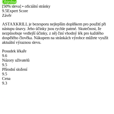
Objednat
[50% sleva] • oficiální stránky
9.5
Expert Score
Závěr
ASTAXKRILL je bezesporu nejlepším doplňkem pro použití při
nástupu únavy. Jeho účinky jsou rychle patrné. Skutečnost, že
nezpůsobuje vedlejší účinky, z něj činí vhodný lék pro každého
dospělého člověka. Nákupem na stránkách výrobce můžete využít
aktuální výraznou slevu.
Posudek lékaře
9.6
Názory uživatelů
9.5
Přírodní složení
9.5
Cena
9.3
kampungbet
kampungber
kampungbet
kampungbet
kampungbet