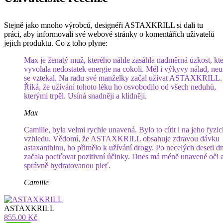
Stejně jako mnoho výrobců, designéři ASTAXKRILL si dali tu
práci, aby informovali své webové stránky o komentářích uživatelů
jejich produktu. Co z toho plyne:
Max je ženatý muž, kterého náhle zasáhla nadměrná úzkost, kte
vyvolala nedostatek energie na cokoli. Měl i výkyvy nálad, neu
se vztekal. Na radu své manželky začal užívat ASTAXKRILL.
Říká, že užívání tohoto léku ho osvobodilo od všech neduhů,
kterými trpěl. Usíná snadněji a klidněji.
Max
Camille, byla velmi rychle unavená. Bylo to cítit i na jeho fyzi
vzhledu. Vědomí, že ASTAXKRILL obsahuje zdravou dávku
astaxanthinu, ho přimělo k užívání drogy. Po necelých deseti d
začala pociťovat pozitivní účinky. Dnes má méně unavené oči 
správně hydratovanou pleť.
Camille
ASTAXKRILL
855.00 Kč