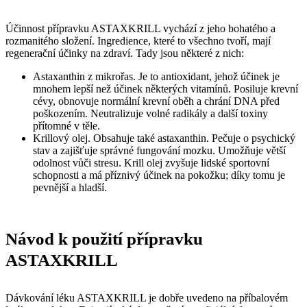
Účinnost přípravku ASTAXKRILL vychází z jeho bohatého a
rozmanitého složení. Ingredience, které to všechno tvoří, mají
regenerační účinky na zdraví. Tady jsou některé z nich:
Astaxanthin z mikrořas. Je to antioxidant, jehož účinek je
mnohem lepší než účinek některých vitamínů. Posiluje krevní
cévy, obnovuje normální krevní oběh a chrání DNA před
poškozením. Neutralizuje volné radikály a další toxiny
přítomné v těle.
Krillový olej. Obsahuje také astaxanthin. Pečuje o psychický
stav a zajišťuje správné fungování mozku. Umožňuje větší
odolnost vůči stresu. Krill olej zvyšuje lidské sportovní
schopnosti a má příznivý účinek na pokožku; díky tomu je
pevnější a hladší.
Návod k použití přípravku
ASTAXKRILL
Dávkování léku ASTAXKRILL je dobře uvedeno na příbalovém