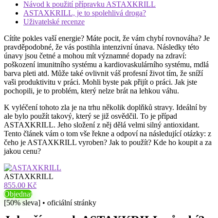
Návod k použití přípravku ASTAXKRILL
ASTAXKRILL, je to spolehlivá droga?
Uživatelské recenze
Cítíte pokles vaší energie? Máte pocit, že vám chybí rovnováha? Je
pravděpodobné, že vás postihla intenzivní únava. Následky této
únavy jsou četné a mohou mít významné dopady na zdraví:
poškození imunitního systému a kardiovaskulárního systému, mdlá
barva pleti atd. Může také ovlivnit váš profesní život tím, že sníží
vaši produktivitu v práci. Mohli byste pak přijít o práci. Jak jste
pochopili, je to problém, který nelze brát na lehkou váhu.
K vyléčení tohoto zla je na trhu několik doplňků stravy. Ideální by
ale bylo použít takový, který se již osvědčil. To je případ
ASTAXKRILL. Jeho složení z něj dělá velmi silný antioxidant.
Tento článek vám o tom vše řekne a odpoví na následující otázky: z
čeho je ASTAXKRILL vyroben? Jak to použít? Kde ho koupit a za
jakou cenu?
ASTAXKRILL
855.00 Kč
Objednat
[50% sleva] • oficiální stránky