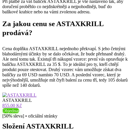
Při platbě za váš balíček ASTAXKRILL je vše nastaveno tak, aby
doručení proběhlo co nejdiskrétněji a nejpohodlněji, buď do
balíkové krabice nebo na vámi zvolenou adresu.
Za jakou cenu se ASTAXKRILL
prodává?
Cena doplňku ASTAXKRILL nejednoho překvapí. S jeho četnými
blahodárnými účinky by se dalo očekávat, že bude přehnaně drahý.
Ale není tomu tak. Existují tři nákupní vzorce: první vás opravňuje k
balíčku ASTAXKRILL za 35 $. To je ideální pro ty, kteří chtějí
produkt pouze otestovat. Druhý vzorec vám umožňuje získat dva
balíčky za 69 USD namísto 70 USD. A poslední vzorec, který je
nejvýhodnější, umožňuje mít čtyři balení za cenu tří, tedy 105 dolarů
spíše než 140 dolarů.
ASTAXKRILL
855.00 Kč
Objednat
[50% sleva] • oficiální stránky
Složení ASTAXKRILL