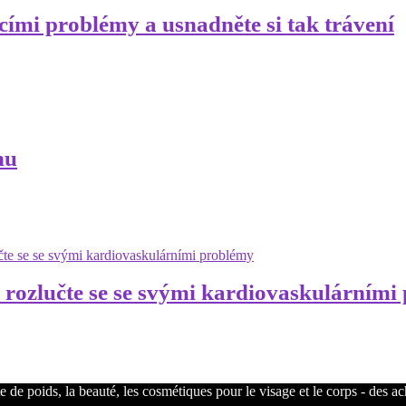
icími problémy a usnadněte si tak trávení
nu
 rozlučte se se svými kardiovaskulárními
 de poids, la beauté, les cosmétiques pour le visage et le corps - des a