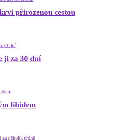
rvi přirozenou cestou
ji za 30 dní
ým libidem