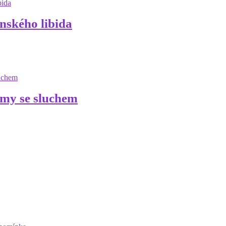
nského libida
émy se sluchem