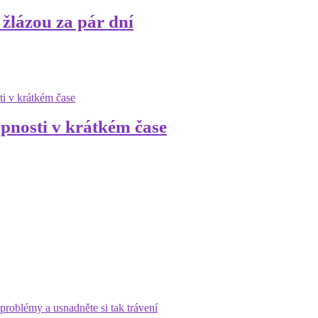
 žlázou za pár dní
opnosti v krátkém čase