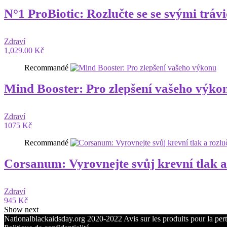
N°1 ProBiotic: Rozlučte se se svými tráv
Zdraví
1,029.00 Kč
Recommandé
Mind Booster: Pro zlepšení vašeho výko
Zdraví
1075 Kč
Recommandé
Corsanum: Vyrovnejte svůj krevní tlak a
Zdraví
945 Kč
Show next
Nationalblackaidsday.org 2020-2022 Avis sur les produits pour la perte