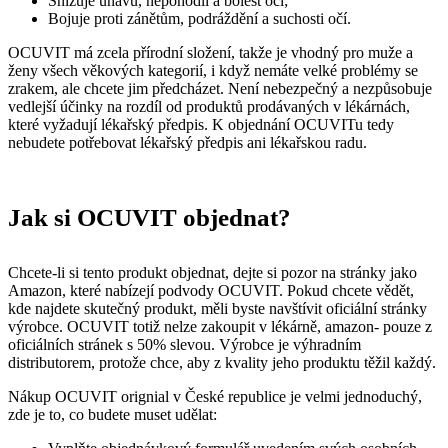
Snižuje únavu, nepohodlí a bolest očí;
Bojuje proti zánětům, podráždění a suchosti očí.
OCUVIT má zcela přírodní složení, takže je vhodný pro muže a
ženy všech věkových kategorií, i když nemáte velké problémy se
zrakem, ale chcete jim předcházet. Není nebezpečný a nezpůsobuje
vedlejší účinky na rozdíl od produktů prodávaných v lékárnách,
které vyžadují lékařský předpis. K objednání OCUVITu tedy
nebudete potřebovat lékařský předpis ani lékařskou radu.
Jak si OCUVIT objednat?
Chcete-li si tento produkt objednat, dejte si pozor na stránky jako
Amazon, které nabízejí podvody OCUVIT. Pokud chcete vědět,
kde najdete skutečný produkt, měli byste navštívit oficiální stránky
výrobce. OCUVIT totiž nelze zakoupit v lékárně, amazon- pouze z
oficiálních stránek s 50% slevou. Výrobce je výhradním
distributorem, protože chce, aby z kvality jeho produktu těžil každý.
Nákup OCUVIT orignial v České republice je velmi jednoduchý,
zde je to, co budete muset udělat: