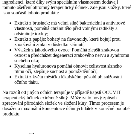
ingrediencí, které díky svým speciálním vlastnostem dodávají
tomuto ošetření ohromný terapeutický účinek. Zde jsou složky, které
jsou součástí tohoto produktu:
Extrakt z brusinek: má velmi silné baktericidní a antivirové
vlastnosti, pomáhá chránit tělo před volnými radikály a
odstraňuje toxiny;
Extrakt z papáje: bohatý na flavonoidy, které bojují proti
zhoršování zraku v důsledku stárnutí;
Výtažek z jahodového ovoce: Pomáhá zlepšit zrakovou
ostrost a předcházet degeneraci zrakového nervu a syndromu
suchého oka;
Kyselina hyaluronová pomáhá obnovit celistvost slzného
filmu očí, zlepšuje suchost a podráždění očí;
Extrakt z květu měsíčku lékařského: působí při snižování
očního tlaku.
Na rozdíl od jiných očních terapií je v případě kapslí OCUVIT
terapeutický účinek extrémně silný. Může za to nový způsob
zpracování přírodních složek ve složení kúry. Tímto procesem je
dosaženo maximální koncentrace účinných látek v konečné podobě
produktu.