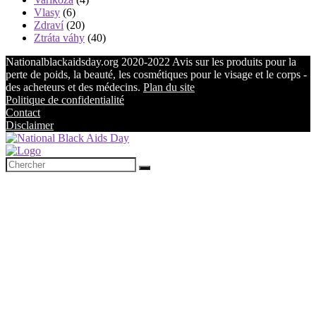
Vlasy
(6)
Zdraví
(20)
Ztráta váhy
(40)
Nationalblackaidsday.org 2020-2022 Avis sur les produits pour la
perte de poids, la beauté, les cosmétiques pour le visage et le corps -
des acheteurs et des médecins.
Plan du site
Politique de confidentialité
Contact
Disclaimer