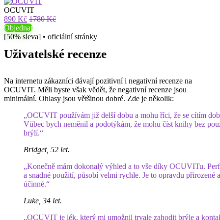
OCUVIT
890 Kč
1780 Kč
Objednat
[50% sleva] • oficiální stránky
Uživatelské recenze
Na internetu zákazníci dávají pozitivní i negativní recenze na
OCUVIT. Měli byste však vědět, že negativní recenze jsou
minimální. Ohlasy jsou většinou dobré. Zde je několik:
„OCUVIT používám již delší dobu a mohu říci, že se cítím dob
Vůbec bych neměnil a podotýkám, že mohu číst knihy bez použ
brýlí.“
Bridget, 52 let.
„Konečně mám dokonalý výhled a to vše díky OCUVITu. Perf
a snadné použití, působí velmi rychle. Je to opravdu přirozené 
účinné.“
Luke, 34 let.
„OCUVIT je lék, který mi umožnil trvale zahodit brýle a konta