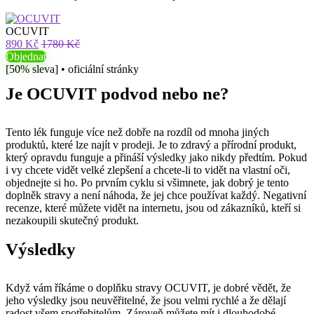
OCUVIT
890 Kč
1780 Kč
Objednat
[50% sleva] • oficiální stránky
Je OCUVIT podvod nebo ne?
Tento lék funguje více než dobře na rozdíl od mnoha jiných
produktů, které lze najít v prodeji. Je to zdravý a přírodní produkt,
který opravdu funguje a přináší výsledky jako nikdy předtím. Pokud
i vy chcete vidět velké zlepšení a chcete-li to vidět na vlastní oči,
objednejte si ho. Po prvním cyklu si všimnete, jak dobrý je tento
doplněk stravy a není náhoda, že jej chce používat každý. Negativní
recenze, které můžete vidět na internetu, jsou od zákazníků, kteří si
nezakoupili skutečný produkt.
Výsledky
Když vám říkáme o doplňku stravy OCUVIT, je dobré vědět, že
jeho výsledky jsou neuvěřitelné, že jsou velmi rychlé a že dělají
radost všem spotřebitelům. Zároveň můžete mít i dlouhodobé