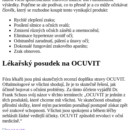
výsledky. Pojďme se ale podívat, co to přesně je a co může očekávat
člověk, který se rozhodne koupit tento vynikající produkt:
Rychlé zlepšení zraku;
Posílení sítnice a očních svalů;
Zmizení různých očních zánětů a onemocnění;
Eliminace hypertenze uvnitř očí;
Odstranění zarudnutí, pálení a únavy očí;
Dokonalé fungování zrakového aparátu;
Zrak obnoven.
Lékařský posudek na OCUVIT
Fóra lékařů jsou plná skutečných recenzí doplňku stravy OCUVIT.
Oftalmologové se všichni shodují, že je to skutečně řešení, jak
účinně bojovat s očními problémy. Za tímto účelem vyjádřil Dr.
Frank Schuss svůj názor v těchto termínech: „OCUVIT je jedním z
těch produktů, které chceme mít všichni. Ve skutečnosti obsahuje
přírodní složky, které mým pacientům pomáhají postupně získat zpět
své zrakové schopnosti. Všichni jsou spokojeni a během léčby
nehlásili žádné vedlejší účinky. OCUVIT způsobil revoluci v oční
medicíně.“