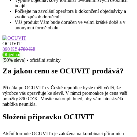
Vyplňte objednávkový formulář uvedením svých osobních
údajů;
Počkejte na zavolání operátora k dokončení objednávky a
zvolte způsob doručení;
Váš produkt Vám bude doručen ve velmi krátké době a v
anonymní formě obalu.
OCUVIT
890 Kč
1780 Kč
Objednat
[50% sleva] • oficiální stránky
Za jakou cenu se OCUVIT prodává?
Při nákupu OCUVITu v České republice byste měli vědět, že
výrobce vás opravňuje ke slevě. V rámci promoakce je cena vaší
položky 890 CZK. Musíte nakoupit hned, aby vám tato skvělá
nabídka neunikla.
Složení přípravku OCUVIT
Akční formule OCUVITu je založena na kombinaci přírodních