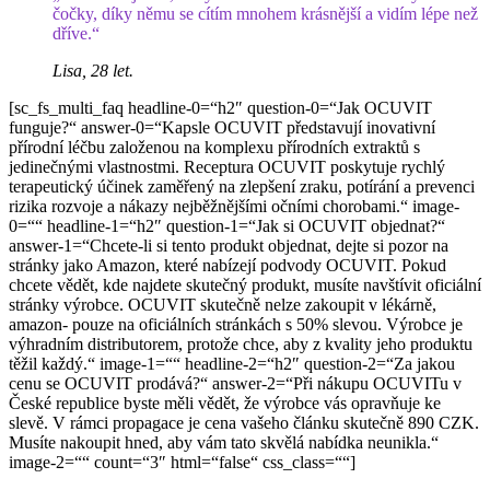
čočky, díky němu se cítím mnohem krásnější a vidím lépe než
dříve.“
Lisa, 28 let.
[sc_fs_multi_faq headline-0=“h2″ question-0=“Jak OCUVIT
funguje?“ answer-0=“Kapsle OCUVIT představují inovativní
přírodní léčbu založenou na komplexu přírodních extraktů s
jedinečnými vlastnostmi. Receptura OCUVIT poskytuje rychlý
terapeutický účinek zaměřený na zlepšení zraku, potírání a prevenci
rizika rozvoje a nákazy nejběžnějšími očními chorobami.“ image-
0=““ headline-1=“h2″ question-1=“Jak si OCUVIT objednat?“
answer-1=“Chcete-li si tento produkt objednat, dejte si pozor na
stránky jako Amazon, které nabízejí podvody OCUVIT. Pokud
chcete vědět, kde najdete skutečný produkt, musíte navštívit oficiální
stránky výrobce. OCUVIT skutečně nelze zakoupit v lékárně,
amazon- pouze na oficiálních stránkách s 50% slevou. Výrobce je
výhradním distributorem, protože chce, aby z kvality jeho produktu
těžil každý.“ image-1=““ headline-2=“h2″ question-2=“Za jakou
cenu se OCUVIT prodává?“ answer-2=“Při nákupu OCUVITu v
České republice byste měli vědět, že výrobce vás opravňuje ke
slevě. V rámci propagace je cena vašeho článku skutečně 890 CZK.
Musíte nakoupit hned, aby vám tato skvělá nabídka neunikla.“
image-2=““ count=“3″ html=“false“ css_class=““]