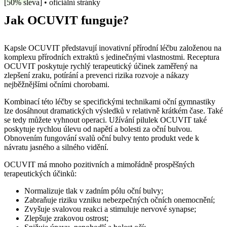
[50% sleva] • oficiální stránky
Jak OCUVIT funguje?
Kapsle OCUVIT představují inovativní přírodní léčbu založenou na
komplexu přírodních extraktů s jedinečnými vlastnostmi. Receptura
OCUVIT poskytuje rychlý terapeutický účinek zaměřený na
zlepšení zraku, potírání a prevenci rizika rozvoje a nákazy
nejběžnějšími očními chorobami.
Kombinací této léčby se specifickými technikami oční gymnastiky
lze dosáhnout dramatických výsledků v relativně krátkém čase. Také
se tedy můžete vyhnout operaci. Užívání pilulek OCUVIT také
poskytuje rychlou úlevu od napětí a bolesti za oční bulvou.
Obnovením fungování svalů oční bulvy tento produkt vede k
návratu jasného a silného vidění.
OCUVIT má mnoho pozitivních a mimořádně prospěšných
terapeutických účinků:
Normalizuje tlak v zadním pólu oční bulvy;
Zabraňuje riziku vzniku nebezpečných očních onemocnění;
Zvyšuje svalovou reakci a stimuluje nervové synapse;
Zlepšuje zrakovou ostrost;