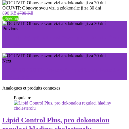
OCUVIT: Obnovte svou vizi a zdokonalte ji za 30 dní
890 Kč
1780 Kč
Objednat
Previous
USLIM: Nejlepší přírodní řešení pro hubnutí v České
republice
Next
HONDROFROST: Osvoboďte se od bolesti kloubů v
mrknutí oka
Analogues et produits connexes
Populaire
Lipid Control Plus, pro dokonalou
regulaci hladiny cholesterolu