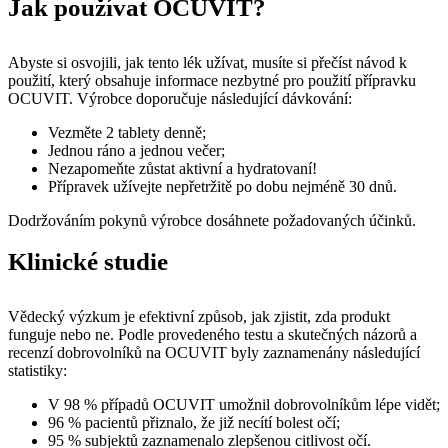
Jak používat OCUVIT?
Abyste si osvojili, jak tento lék užívat, musíte si přečíst návod k
použití, který obsahuje informace nezbytné pro použití přípravku
OCUVIT. Výrobce doporučuje následující dávkování:
Vezměte 2 tablety denně;
Jednou ráno a jednou večer;
Nezapomeňte zůstat aktivní a hydratovaní!
Přípravek užívejte nepřetržitě po dobu nejméně 30 dnů.
Dodržováním pokynů výrobce dosáhnete požadovaných účinků.
Klinické studie
Vědecký výzkum je efektivní způsob, jak zjistit, zda produkt
funguje nebo ne. Podle provedeného testu a skutečných názorů a
recenzí dobrovolníků na OCUVIT byly zaznamenány následující
statistiky:
V 98 % případů OCUVIT umožnil dobrovolníkům lépe vidět;
96 % pacientů přiznalo, že již necítí bolest očí;
95 % subjektů zaznamenalo zlepšenou citlivost očí.