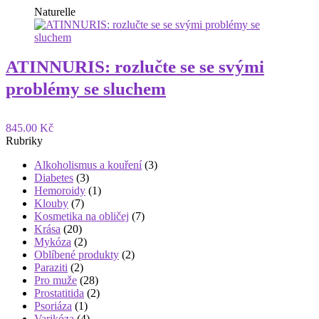
Naturelle
ATINNURIS: rozlučte se se svými
problémy se sluchem
845.00 Kč
Rubriky
Alkoholismus a kouření
(3)
Diabetes
(3)
Hemoroidy
(1)
Klouby
(7)
Kosmetika na obličej
(7)
Krása
(20)
Mykóza
(2)
Oblíbené produkty
(2)
Paraziti
(2)
Pro muže
(28)
Prostatitida
(2)
Psoriáza
(1)
Varikóza
(4)