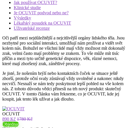
Jak používat OCUVIT?
Klinické studie
Je OCUVIT podvod nebo ne?
Výsledky
Lékařský posudek na OCUVIT
Uživatelské recenze
Oči patří mezi nejdůležitější a nejcitlivější orgány lidského těla. Jsou
nezbytné pro sociální interakci, umožňují nám prožívat a vidět svět
kolem nás. Bohužel ne všichni lidé mají vždy možnost mít dokonalý
zrak, velmi často mají problémy se zrakem. To vše může mít tisíc
příčin a mezi tyto určitě genetické dispozice, věk, různé nemoci,
které mají zhoršený zrak, zánětlivé procesy.
Je jisté, že nošením brýlí nebo kontaktních čoček se situace ještě
zhorší, protože oční svaly zůstávají vždy uvolněné a nakonec nikdy
necvičí. Nesnaží se nám tedy poskytnout lepší pohled na vše kolem
nás. Z tohoto důvodu vědci přinesli na trh nový produkt: skutečný
OCUVIT. V tomto článku vám řekneme, co je OCUVIT, kde jej
koupit, jak tento lék užívat a jak dlouho.
OCUVIT
890 Kč
1780 Kč
Objednat