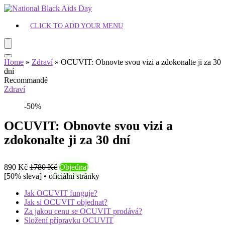
CLICK TO ADD YOUR MENU
Home
»
Zdraví
»
OCUVIT: Obnovte svou vizi a zdokonalte ji za 30
dní
Recommandé
Zdraví
-50%
OCUVIT: Obnovte svou vizi a
zdokonalte ji za 30 dní
890 Kč
1780 Kč
Objednat
[50% sleva] • oficiální stránky
Jak OCUVIT funguje?
Jak si OCUVIT objednat?
Za jakou cenu se OCUVIT prodává?
Složení přípravku OCUVIT