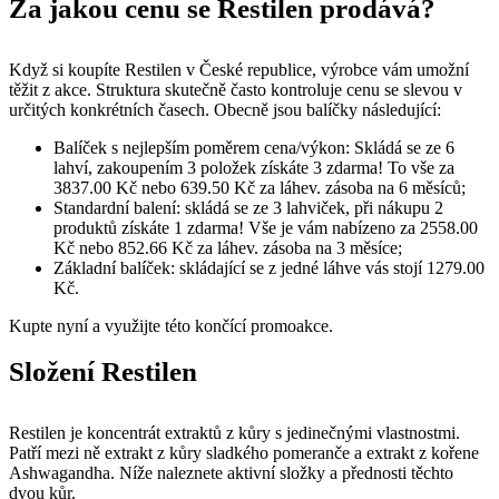
Za jakou cenu se Restilen prodává?
Když si koupíte Restilen v České republice, výrobce vám umožní
těžit z akce. Struktura skutečně často kontroluje cenu se slevou v
určitých konkrétních časech. Obecně jsou balíčky následující:
Balíček s nejlepším poměrem cena/výkon: Skládá se ze 6
lahví, zakoupením 3 položek získáte 3 zdarma! To vše za
3837.00 Kč nebo 639.50 Kč za láhev. zásoba na 6 měsíců;
Standardní balení: skládá se ze 3 lahviček, při nákupu 2
produktů získáte 1 zdarma! Vše je vám nabízeno za 2558.00
Kč nebo 852.66 Kč za láhev. zásoba na 3 měsíce;
Základní balíček: skládající se z jedné láhve vás stojí 1279.00
Kč.
Kupte nyní a využijte této končící promoakce.
Složení Restilen
Restilen je koncentrát extraktů z kůry s jedinečnými vlastnostmi.
Patří mezi ně extrakt z kůry sladkého pomeranče a extrakt z kořene
Ashwagandha. Níže naleznete aktivní složky a přednosti těchto
dvou kůr.