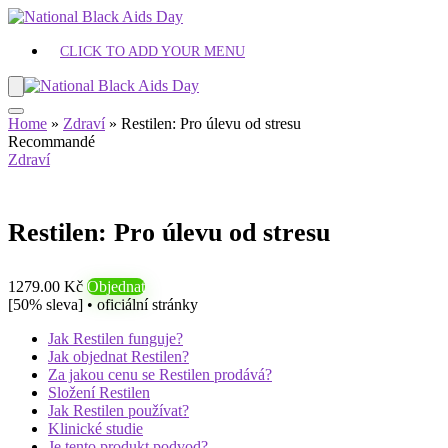
CLICK TO ADD YOUR MENU
Home
»
Zdraví
»
Restilen: Pro úlevu od stresu
Recommandé
Zdraví
Restilen: Pro úlevu od stresu
1279.00 Kč
Objednat
[50% sleva] • oficiální stránky
Jak Restilen funguje?
Jak objednat Restilen?
Za jakou cenu se Restilen prodává?
Složení Restilen
Jak Restilen používat?
Klinické studie
Je tento produkt podvod?