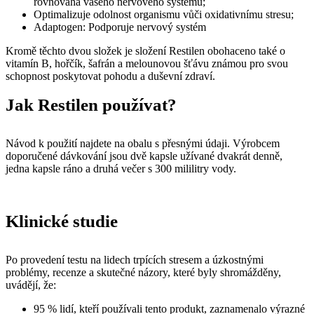
rovnováha vašeho nervového systému;
Optimalizuje odolnost organismu vůči oxidativnímu stresu;
Adaptogen: Podporuje nervový systém
Kromě těchto dvou složek je složení Restilen obohaceno také o
vitamín B, hořčík, šafrán a melounovou šťávu známou pro svou
schopnost poskytovat pohodu a duševní zdraví.
Jak Restilen používat?
Návod k použití najdete na obalu s přesnými údaji. Výrobcem
doporučené dávkování jsou dvě kapsle užívané dvakrát denně,
jedna kapsle ráno a druhá večer s 300 mililitry vody.
Klinické studie
Po provedení testu na lidech trpících stresem a úzkostnými
problémy, recenze a skutečné názory, které byly shromážděny,
uvádějí, že:
95 % lidí, kteří používali tento produkt, zaznamenalo výrazné