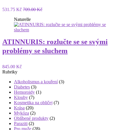
531.75 Kč
709.00 Kč
Naturelle
ATINNURIS: rozlučte se se svými
problémy se sluchem
845.00 Kč
Rubriky
Alkoholismus a kouření
(3)
Diabetes
(3)
Hemoroidy
(1)
Klouby
(7)
Kosmetika na obličej
(7)
Krása
(20)
Mykóza
(2)
Oblíbené produkty
(2)
Paraziti
(2)
Pro muže
(28)