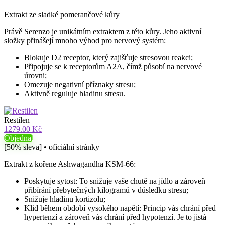
Extrakt ze sladké pomerančové kůry
Právě Serenzo je unikátním extraktem z této kůry. Jeho aktivní
složky přinášejí mnoho výhod pro nervový systém:
Blokuje D2 receptor, který zajišťuje stresovou reakci;
Připojuje se k receptorům A2A, čímž působí na nervové
úrovni;
Omezuje negativní příznaky stresu;
Aktivně reguluje hladinu stresu.
Restilen
1279.00 Kč
Objednat
[50% sleva] • oficiální stránky
Extrakt z kořene Ashwagandha KSM-66:
Poskytuje sytost: To snižuje vaše chutě na jídlo a zároveň
přibírání přebytečných kilogramů v důsledku stresu;
Snižuje hladinu kortizolu;
Klid během období vysokého napětí: Princip vás chrání před
hypertenzí a zároveň vás chrání před hypotenzí. Je to jistá