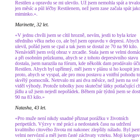
Restilen a opravdu se mi ulevilo. Už jsem nemohla spát a trvalo
jen měsíc a půl léčby Restilenem, než jsem zase začala spát jak
miminko.».
Marinette, 32 let.
«V jednu chvíli jsem se cítil hrozně, nevím, jestli to byla krize
středního věku nebo co, ale byl jsem opravdu v depresi. Abych 
ulevil, pořád jsem se cpal a tak jsem se dostal ze 70 na 90 kilo.
Nenáviděl jsem svůj obraz v zrcadle. Stala jsem se velmi domá
a při osobním průzkumu, abych se z tohoto depresivního stavu
dostala, jsem narazila na fórum, kde několik dam prodávalo úč
Restilen. Abych byl upřímný, měl jsem v plánu si ho koupit jen
proto, abych se vyspal, ale pro mou postavu a vnitřní pohodu to
skvělý pomocník. Netrvalo mi ani dva měsíce, než jsem na své
viděl výhody. Protože tobolky jsou skutečné látky potlačující c
jídlu a už jsem nejedl nepořádek. Během pár týdnů jsem se dost
90 na 83 kilo.»
Natasha, 43 let.
«Pro muže není nikdy snadné přiznat porážku v životních
peripetiích. Výzvy v mé práci a nedostatek času na udržení
kvalitního citového života mi nakonec zlepšily náladu. Byl jse
velmi nervózní a měl jsem časté záchvaty vzteku. Moji kolegov