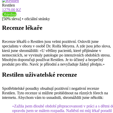
Restilen
1279.00 Kč
Objednat
[50% sleva] • oficiální stránky
Recenze lékaře
Recenze lékařů o Restilen jsou velmi pozitivní. Oslovili jsme
specialistu v oboru v osobě Dr. Rolfa Meyera. A zde jsou jeho slova,
která jsme shromáždili: «U většiny pacientů, které přijímáme v
nemocnicích, se vyvinuly patologie po intenzivních obdobích stresu.
Mnohým doporučuji používat Restilen. Je to účinný a bezpečný
produkt pro tělo. Navíc je přírodní a nevyžaduje žádný předpis.»
Restilen uživatelské recenze
Spotřebitelské posudky obsahují pozitivní i negativní recenze
Restilen. Tyto recenze si můžete prohlédnout na různých fórech na
internetu. Abychom vám to usnadnili, shromáždili jsme několik:
«Zažila jsem dlouhé období přepracovanosti v práci a s dětmi 
opravdu jsem se málem rozpadla. Naštěstí mi můj lékař poradil