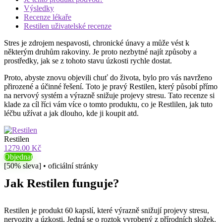
Výsledky
Recenze lékaře
Restilen uživatelské recenze
Stres je zdrojem nespavosti, chronické únavy a může vést k
některým druhům rakoviny. Je proto nezbytné najít způsoby a
prostředky, jak se z tohoto stavu úzkosti rychle dostat.
Proto, abyste znovu objevili chuť do života, bylo pro vás navrženo
přirozené a účinné řešení. Toto je pravý Restilen, který působí přímo
na nervový systém a výrazně snižuje projevy stresu. Tato recenze si
klade za cíl říci vám více o tomto produktu, co je Restlilen, jak tuto
léčbu užívat a jak dlouho, kde ji koupit atd.
Restilen
1279.00 Kč
Objednat
[50% sleva] • oficiální stránky
Jak Restilen funguje?
Restilen je produkt 60 kapslí, které výrazně snižují projevy stresu,
nervozity a úzkosti. Jedná se o roztok vyrobený z přírodních složek.