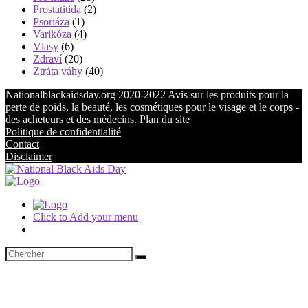
Prostatitida
(2)
Psoriáza
(1)
Varikóza
(4)
Vlasy
(6)
Zdraví
(20)
Ztráta váhy
(40)
Nationalblackaidsday.org 2020-2022 Avis sur les produits pour la
perte de poids, la beauté, les cosmétiques pour le visage et le corps -
des acheteurs et des médecins.
Plan du site
Politique de confidentialité
Contact
Disclaimer
Click to Add your menu