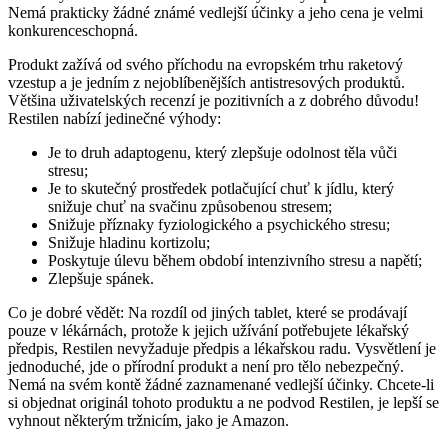
Nemá prakticky žádné známé vedlejší účinky a jeho cena je velmi
konkurenceschopná.
Produkt zažívá od svého příchodu na evropském trhu raketový
vzestup a je jedním z nejoblíbenějších antistresových produktů.
Většina uživatelských recenzí je pozitivních a z dobrého důvodu!
Restilen nabízí jedinečné výhody:
Je to druh adaptogenu, který zlepšuje odolnost těla vůči
stresu;
Je to skutečný prostředek potlačující chuť k jídlu, který
snižuje chuť na svačinu způsobenou stresem;
Snižuje příznaky fyziologického a psychického stresu;
Snižuje hladinu kortizolu;
Poskytuje úlevu během období intenzivního stresu a napětí;
Zlepšuje spánek.
Co je dobré vědět: Na rozdíl od jiných tablet, které se prodávají
pouze v lékárnách, protože k jejich užívání potřebujete lékařský
předpis, Restilen nevyžaduje předpis a lékařskou radu. Vysvětlení je
jednoduché, jde o přírodní produkt a není pro tělo nebezpečný.
Nemá na svém kontě žádné zaznamenané vedlejší účinky. Chcete-li
si objednat originál tohoto produktu a ne podvod Restilen, je lepší se
vyhnout některým tržnicím, jako je Amazon.