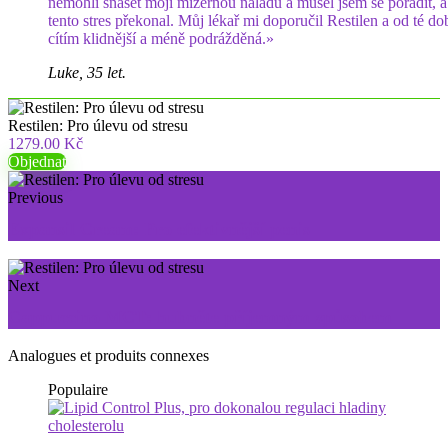
nemohli snášet moji mizernou náladu a musel jsem se poradit, 
tento stres překonal. Můj lékař mi doporučil Restilen a od té do
cítím klidnější a méně podrážděná.»
Luke, 35 let.
Restilen: Pro úlevu od stresu
1279.00 Kč
Objednat
Previous
Expansil Cream: Pro efektivnější penis
Next
Cappuccino MCT: hubněte příjemným způsobem
Analogues et produits connexes
Populaire