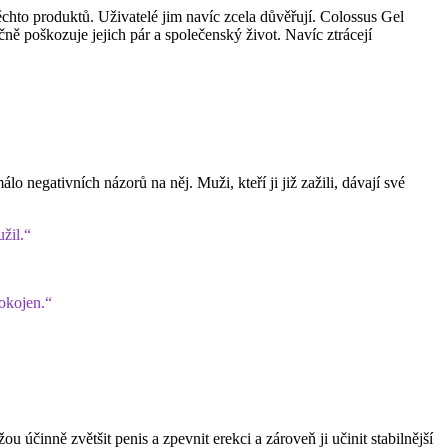
těchto produktů. Uživatelé jim navíc zcela důvěřují. Colossus Gel
čně poškozuje jejich pár a společenský život. Navíc ztrácejí
o negativních názorů na něj. Muži, kteří ji již zažili, dávají své
žil.“
pokojen.“
účinně zvětšit penis a zpevnit erekci a zároveň ji učinit stabilnější