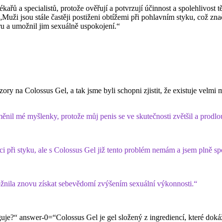
ařů a specialistů, protože ověřují a potvrzují účinnost a spolehlivost 
Muži jsou stále častěji postiženi obtížemi při pohlavním styku, což zna
u a umožnil jim sexuálně uspokojení.“
y na Colossus Gel, a tak jsme byli schopni zjistit, že existuje velmi mál
ěnil mé myšlenky, protože můj penis se ve skutečnosti zvětšil a prodlou
kci při styku, ale s Colossus Gel již tento problém nemám a jsem plně s
žnila znovu získat sebevědomí zvýšením sexuální výkonnosti.“
?“ answer-0=“Colossus Gel je gel složený z ingrediencí, které dokážou 