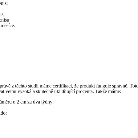
nis;
is;
enisu
 měsíce.
rávě z těchto studií máme certifikaci, že produkt funguje správně. Toto
ovat velmi vysoká a skutečně uklidňující procenta. Takže máme:
růměru o 2 cm za dva týdny;
ido;