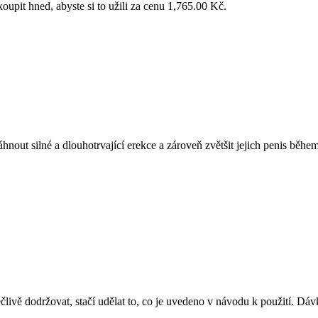
oupit hned, abyste si to užili za cenu 1,765.00 Kč.
out silné a dlouhotrvající erekce a zároveň zvětšit jejich penis během
člivě dodržovat, stačí udělat to, co je uvedeno v návodu k použití. Dá