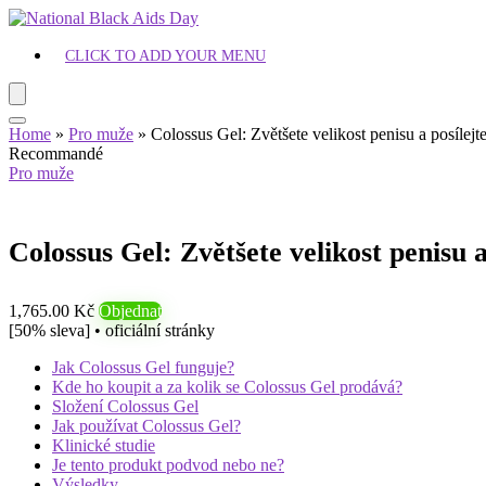
CLICK TO ADD YOUR MENU
Home
»
Pro muže
»
Colossus Gel: Zvětšete velikost penisu a posílej
Recommandé
Pro muže
Colossus Gel: Zvětšete velikost penisu 
1,765.00 Kč
Objednat
[50% sleva] • oficiální stránky
Jak Colossus Gel funguje?
Kde ho koupit a za kolik se Colossus Gel prodává?
Složení Colossus Gel
Jak používat Colossus Gel?
Klinické studie
Je tento produkt podvod nebo ne?
Výsledky