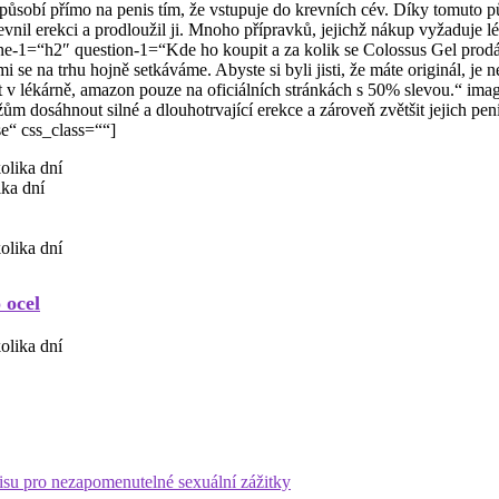
 působí přímo na penis tím, že vstupuje do krevních cév. Díky tomuto pů
vnil erekci a prodloužil ji. Mnoho přípravků, jejichž nákup vyžaduje l
ne-1=“h2″ question-1=“Kde ho koupit a za kolik se Colossus Gel pro
ými se na trhu hojně setkáváme. Abyste si byli jisti, že máte originál, j
t v lékárně, amazon pouze na oficiálních stránkách s 50% slevou.“ im
 dosáhnout silné a dlouhotrvající erekce a zároveň zvětšit jejich pen
e“ css_class=““]
ika dní
 ocel