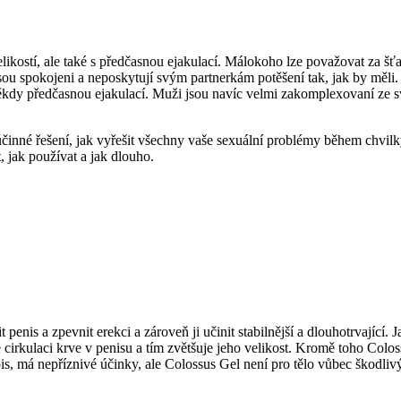
likostí, ale také s předčasnou ejakulací. Málokoho lze považovat za š
u spokojeni a neposkytují svým partnerkám potěšení tak, jak by měli. T
ěkdy předčasnou ejakulací. Muži jsou navíc velmi zakomplexovaní ze s
účinné řešení, jak vyřešit všechny vaše sexuální problémy během chvil
, jak používat a jak dlouho.
 penis a zpevnit erekci a zároveň ji učinit stabilnější a dlouhotrvající.
cirkulaci krve v penisu a tím zvětšuje jeho velikost. Kromě toho Colossu
is, má nepříznivé účinky, ale Colossus Gel není pro tělo vůbec škodliv