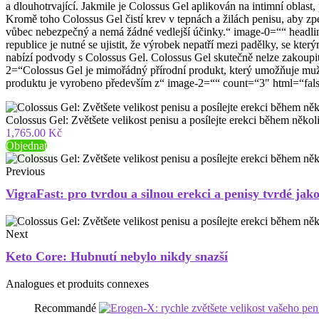
a dlouhotrvající. Jakmile je Colossus Gel aplikován na intimní oblast,
Kromě toho Colossus Gel čistí krev v tepnách a žilách penisu, aby zpe
vůbec nebezpečný a nemá žádné vedlejší účinky.“ image-0=““ headli
republice je nutné se ujistit, že výrobek nepatří mezi padělky, se kter
nabízí podvody s Colossus Gel. Colossus Gel skutečně nelze zakoupi
2=“Colossus Gel je mimořádný přírodní produkt, který umožňuje mužům
produktu je vyrobeno především z“ image-2=““ count=“3″ html=“fals
Colossus Gel: Zvětšete velikost penisu a posílejte erekci během někol
1,765.00 Kč
Objednat
Previous
VigraFast: pro tvrdou a silnou erekci a penisy tvrdé jako
Next
Keto Core: Hubnutí nebylo nikdy snazší
Analogues et produits connexes
Recommandé