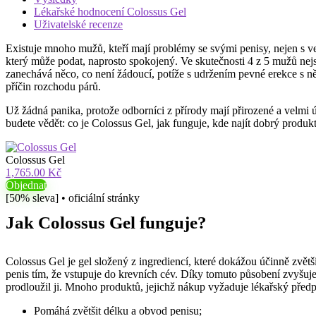
Lékařské hodnocení Colossus Gel
Uživatelské recenze
Existuje mnoho mužů, kteří mají problémy se svými penisy, nejen s ve
který může podat, naprosto spokojený. Ve skutečnosti 4 z 5 mužů nejso
zanechává něco, co není žádoucí, potíže s udržením pevné erekce s n
příčin rozchodu párů.
Už žádná panika, protože odborníci z přírody mají přirozené a velmi 
budete vědět: co je Colossus Gel, jak funguje, kde najít dobrý produkt
Colossus Gel
1,765.00 Kč
Objednat
[50% sleva] • oficiální stránky
Jak Colossus Gel funguje?
Colossus Gel je gel složený z ingrediencí, které dokážou účinně zvětšit
penis tím, že vstupuje do krevních cév. Díky tomuto působení zvyšuje 
prodloužil ji. Mnoho produktů, jejichž nákup vyžaduje lékařský předp
Pomáhá zvětšit délku a obvod penisu;