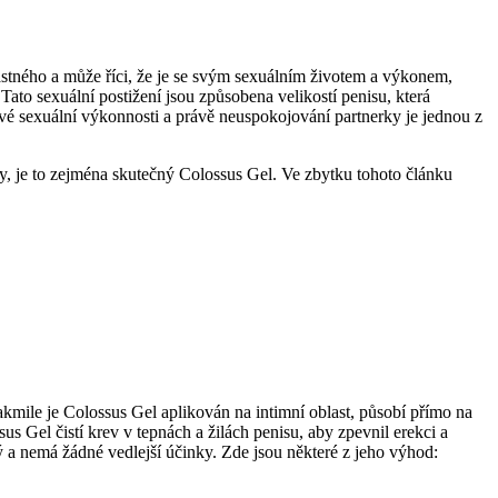
ťastného a může říci, že je se svým sexuálním životem a výkonem,
ato sexuální postižení jsou způsobena velikostí penisu, která
vé sexuální výkonnosti a právě neuspokojování partnerky je jednou z
ky, je to zejména skutečný Colossus Gel. Ve zbytku tohoto článku
 Jakmile je Colossus Gel aplikován na intimní oblast, působí přímo na
s Gel čistí krev v tepnách a žilách penisu, aby zpevnil erekci a
ý a nemá žádné vedlejší účinky. Zde jsou některé z jeho výhod: