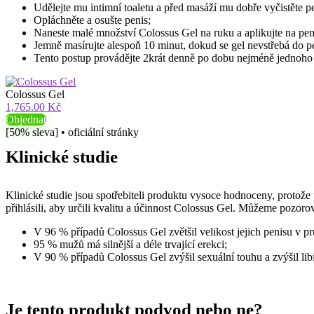
Udělejte mu intimní toaletu a před masáží mu dobře vyčistěte pe
Opláchněte a osušte penis;
Naneste malé množství Colossus Gel na ruku a aplikujte na pen
Jemně masírujte alespoň 10 minut, dokud se gel nevstřebá do p
Tento postup provádějte 2krát denně po dobu nejméně jednoho
Colossus Gel
1,765.00 Kč
Objednat
[50% sleva] • oficiální stránky
Klinické studie
Klinické studie jsou spotřebiteli produktu vysoce hodnoceny, protože p
přihlásili, aby určili kvalitu a účinnost Colossus Gel. Můžeme pozor
V 96 % případů Colossus Gel zvětšil velikost jejich penisu v p
95 % mužů má silnější a déle trvající erekci;
V 90 % případů Colossus Gel zvýšil sexuální touhu a zvýšil lib
Je tento produkt podvod nebo ne?