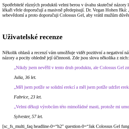
Spotřebitelé různých produktů velmi berou v úvahu skutečné názory lék
lékaři vřele doporučují a masivně předepisují. Dr. Vegan Hohen říká: „
sebevědomí a proto doporučuji Colossus Gel, aby vrátil mužům důvěr
Uživatelské recenze
Několik ohlasů a recenzí vám umožňuje vidět pozitivní a negativní názor
názory a pocity ohledně její účinnosti. Zde jsou slova několika z nich:
„Nikdy jsem nevěřil v tento druh produktu, ale Colossus Gel zm
Julia, 36 let.
„Měl jsem potíže se solidní erekcí a měl jsem potíže udržet ere
Fabrice, 23 let.
„Velmi děkuji výrobcům této mimořádné masti, protože mi umo
Sylvester, 57 let.
[sc_fs_multi_faq headline-0=“h2″ question-0=“Jak Colossus Gel funguje