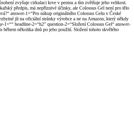
sobení zvyšuje cirkulaci krve v penisu a tím zvětšuje jeho velikost.
ékařský předpis, má nepříznivé účinky, ale Colossus Gel není pro tělo
dává?“ answer-1=“Pro nákup originálního Colossus Gelu v České
e nezbytné jít na oficiální stránky výrobce a ne na Amazon, který někdy
age-1=““ headline-2=“h2″ question-2=“Složení Colossus Gel“ answer-
is během několika dnů po jeho použití. Složení tohoto skvělého