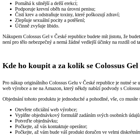
Pomáhá k silnější a delší erekci;
Podporuje krevní oběh na úrovni penisu;
Čistí krev a odstraňuje toxiny, které poškozují zdraví;
Zlepšuje sexuální pocity a potěšení;
Účinně zvyšuje libido.
Nákupem Colossus Gel v České republice budete mít jistotu, že budete
není pro tělo nebezpečný a nemá žádné vedlejší účinky na rozdíl od t
Kde ho koupit a za kolik se Colossus Ge
Pro nákup originálního Colossus Gelu v České republice je nutné se ujis
web výrobce a ne na Amazon, který někdy nabízí podvody s Colossus G
Objednání tohoto produktu je jednoduché a pohodlné, vše, co musíte u
Otevřete oficiální web výrobce;
Vyplňte objednávkový formulář zadáním svých osobních údajů
Potvrďte objednávku;
Počkejte, až vás kontaktuje operátor;
Počkejte, až vám bude váš produkt doručen ve velmi diskrétním