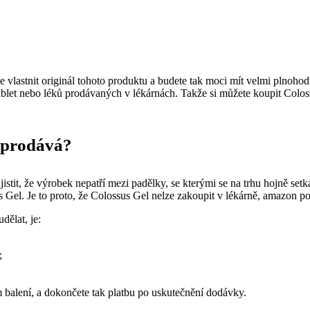
 vlastnit originál tohoto produktu a budete tak moci mít velmi plnohodn
ablet nebo léků prodávaných v lékárnách. Takže si můžete koupit Colos
l prodává?
tit, že výrobek nepatří mezi padělky, se kterými se na trhu hojně setkává
el. Je to proto, že Colossus Gel nelze zakoupit v lékárně, amazon pou
dělat, je:
;
 balení, a dokončete tak platbu po uskutečnění dodávky.