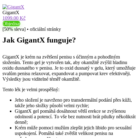
GigantX
1099.00 Kč
Objednat
[50% sleva] • oficiální stránky
Jak GigantX funguje?
GigantX je krém na zvětšení penisu s účinným a pohodlným
složením. Tento gel je vytvořen tak, aby okamžitě zvýšil hladinu
oxidu dusnatého v penisu. Je to oxid dusnatý v gelu, který umožňuje
svalům penisu relaxovat, expandovat a pumpovat krev efektivněji.
Výsledky jsou viditelné téměř okamžitě.
Tento lék je velmi prospěšný:
Jeho složení je navrženo pro transdermální podání přes kůži,
takže jeho složky působí velmi rychle;
GigantX gel pomáhá dosáhnout větší erekce se zvýšenou
odolností a potencí. To vše bez nutnosti brát pilulky několikrát
denně;
Krém může pomoci mužům zlepšit jejich libido pro sexuální
uspokojení. Pomáhá také zvětšit velikost penisu na