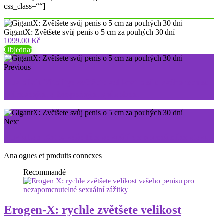
css_class=““]
GigantX: Zvětšete svůj penis o 5 cm za pouhých 30 dní
1099.00 Kč
Objednat
Previous
NuviaLab Vitality: zvětšete velikost a sílu svého penisu
přirozeným a bezpečným způsobem
Next
NuviaLab Keto: vaše tělo se vrátí do normálního stavu
Analogues et produits connexes
Recommandé
Erogen-X: rychle zvětšete velikost