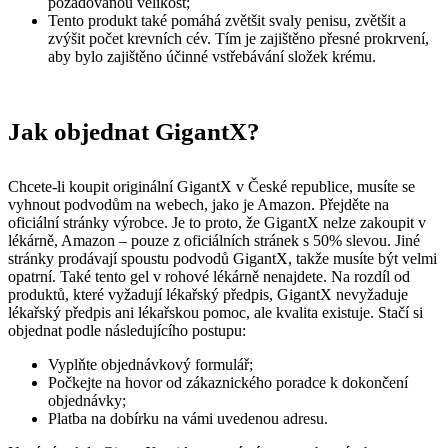
požadovanou velikost;
Tento produkt také pomáhá zvětšit svaly penisu, zvětšit a
zvýšit počet krevních cév. Tím je zajištěno přesné prokrvení,
aby bylo zajištěno účinné vstřebávání složek krému.
Jak objednat GigantX?
Chcete-li koupit originální GigantX v České republice, musíte se
vyhnout podvodům na webech, jako je Amazon. Přejděte na
oficiální stránky výrobce. Je to proto, že GigantX nelze zakoupit v
lékárně, Amazon – pouze z oficiálních stránek s 50% slevou. Jiné
stránky prodávají spoustu podvodů GigantX, takže musíte být velmi
opatrní. Také tento gel v rohové lékárně nenajdete. Na rozdíl od
produktů, které vyžadují lékařský předpis, GigantX nevyžaduje
lékařský předpis ani lékařskou pomoc, ale kvalita existuje. Stačí si
objednat podle následujícího postupu:
Vyplňte objednávkový formulář;
Počkejte na hovor od zákaznického poradce k dokončení
objednávky;
Platba na dobírku na vámi uvedenou adresu.