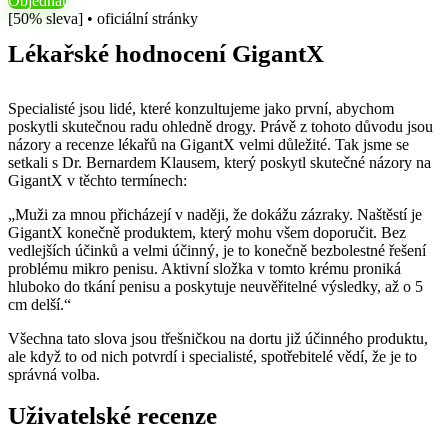
Objednat
[50% sleva] • oficiální stránky
Lékařské hodnocení GigantX
Specialisté jsou lidé, které konzultujeme jako první, abychom
poskytli skutečnou radu ohledně drogy. Právě z tohoto důvodu jsou
názory a recenze lékařů na GigantX velmi důležité. Tak jsme se
setkali s Dr. Bernardem Klausem, který poskytl skutečné názory na
GigantX v těchto termínech:
„Muži za mnou přicházejí v naději, že dokážu zázraky. Naštěstí je
GigantX konečně produktem, který mohu všem doporučit. Bez
vedlejších účinků a velmi účinný, je to konečně bezbolestné řešení
problému mikro penisu. Aktivní složka v tomto krému proniká
hluboko do tkání penisu a poskytuje neuvěřitelné výsledky, až o 5
cm delší.“
Všechna tato slova jsou třešničkou na dortu již účinného produktu,
ale když to od nich potvrdí i specialisté, spotřebitelé vědí, že je to
správná volba.
Uživatelské recenze