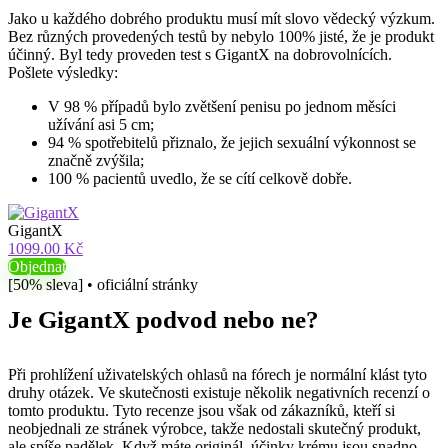
Jako u každého dobrého produktu musí mít slovo vědecký výzkum.
Bez různých provedených testů by nebylo 100% jisté, že je produkt
účinný. Byl tedy proveden test s GigantX na dobrovolnících.
Pošlete výsledky:
V 98 % případů bylo zvětšení penisu po jednom měsíci
užívání asi 5 cm;
94 % spotřebitelů přiznalo, že jejich sexuální výkonnost se
značně zvýšila;
100 % pacientů uvedlo, že se cítí celkově dobře.
GigantX
1099.00 Kč
Objednat
[50% sleva] • oficiální stránky
Je GigantX podvod nebo ne?
Při prohlížení uživatelských ohlasů na fórech je normální klást tyto
druhy otázek. Ve skutečnosti existuje několik negativních recenzí o
tomto produktu. Tyto recenze jsou však od zákazníků, kteří si
neobjednali ze stránek výrobce, takže nedostali skutečný produkt,
ale spíše padělek. Když máte originál, účinky krému jsou snadno