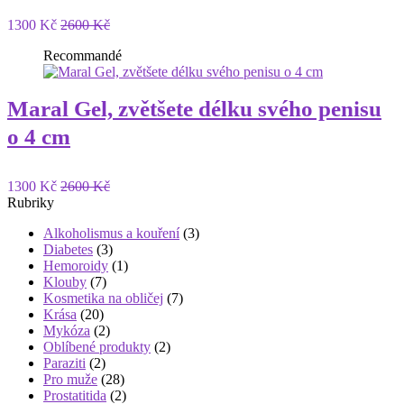
1300 Kč
2600 Kč
Recommandé
Maral Gel, zvětšete délku svého penisu
o 4 cm
1300 Kč
2600 Kč
Rubriky
Alkoholismus a kouření
(3)
Diabetes
(3)
Hemoroidy
(1)
Klouby
(7)
Kosmetika na obličej
(7)
Krása
(20)
Mykóza
(2)
Oblíbené produkty
(2)
Paraziti
(2)
Pro muže
(28)
Prostatitida
(2)