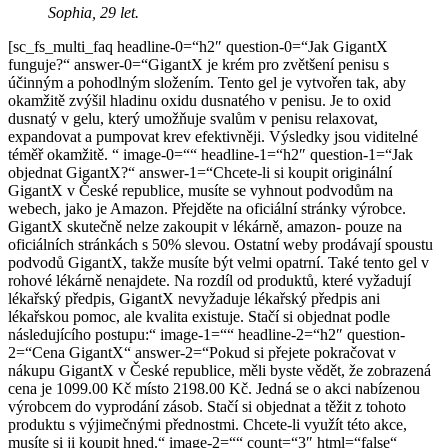
Sophia, 29 let.
[sc_fs_multi_faq headline-0=“h2″ question-0=“Jak GigantX
funguje?“ answer-0=“GigantX je krém pro zvětšení penisu s
účinným a pohodlným složením. Tento gel je vytvořen tak, aby
okamžitě zvýšil hladinu oxidu dusnatého v penisu. Je to oxid
dusnatý v gelu, který umožňuje svalům v penisu relaxovat,
expandovat a pumpovat krev efektivněji. Výsledky jsou viditelné
téměř okamžitě. “ image-0=““ headline-1=“h2″ question-1=“Jak
objednat GigantX?“ answer-1=“Chcete-li si koupit originální
GigantX v České republice, musíte se vyhnout podvodům na
webech, jako je Amazon. Přejděte na oficiální stránky výrobce.
GigantX skutečně nelze zakoupit v lékárně, amazon- pouze na
oficiálních stránkách s 50% slevou. Ostatní weby prodávají spoustu
podvodů GigantX, takže musíte být velmi opatrní. Také tento gel v
rohové lékárně nenajdete. Na rozdíl od produktů, které vyžadují
lékařský předpis, GigantX nevyžaduje lékařský předpis ani
lékařskou pomoc, ale kvalita existuje. Stačí si objednat podle
následujícího postupu:“ image-1=““ headline-2=“h2″ question-
2=“Cena GigantX“ answer-2=“Pokud si přejete pokračovat v
nákupu GigantX v České republice, měli byste vědět, že zobrazená
cena je 1099.00 Kč místo 2198.00 Kč. Jedná se o akci nabízenou
výrobcem do vyprodání zásob. Stačí si objednat a těžit z tohoto
produktu s výjimečnými přednostmi. Chcete-li využít této akce,
musíte si ji koupit hned.“ image-2=““ count=“3″ html=“false“