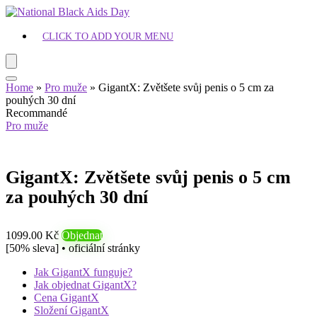
CLICK TO ADD YOUR MENU
Home
»
Pro muže
»
GigantX: Zvětšete svůj penis o 5 cm za
pouhých 30 dní
Recommandé
Pro muže
GigantX: Zvětšete svůj penis o 5 cm
za pouhých 30 dní
1099.00 Kč
Objednat
[50% sleva] • oficiální stránky
Jak GigantX funguje?
Jak objednat GigantX?
Cena GigantX
Složení GigantX