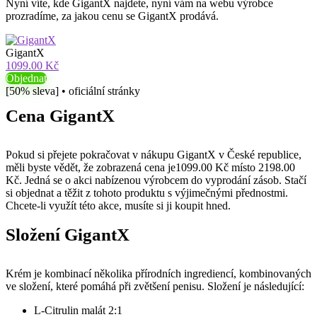
Nyní víte, kde GigantX najdete, nyní vám na webu výrobce
prozradíme, za jakou cenu se GigantX prodává.
GigantX
1099.00 Kč
Objednat
[50% sleva] • oficiální stránky
Cena GigantX
Pokud si přejete pokračovat v nákupu GigantX v České republice,
měli byste vědět, že zobrazená cena je1099.00 Kč místo 2198.00
Kč. Jedná se o akci nabízenou výrobcem do vyprodání zásob. Stačí
si objednat a těžit z tohoto produktu s výjimečnými přednostmi.
Chcete-li využít této akce, musíte si ji koupit hned.
Složení GigantX
Krém je kombinací několika přírodních ingrediencí, kombinovaných
ve složení, které pomáhá při zvětšení penisu. Složení je následující:
L-Citrulin malát 2:1