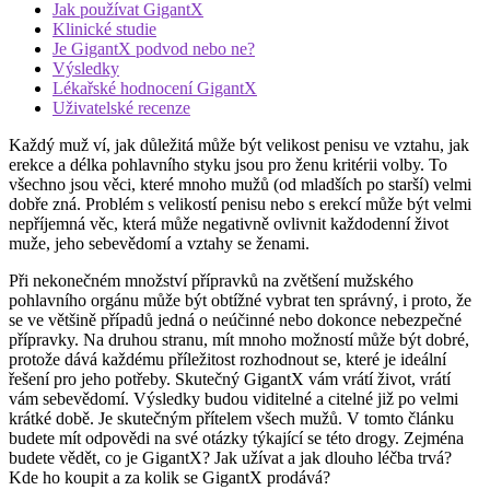
Jak používat GigantX
Klinické studie
Je GigantX podvod nebo ne?
Výsledky
Lékařské hodnocení GigantX
Uživatelské recenze
Každý muž ví, jak důležitá může být velikost penisu ve vztahu, jak
erekce a délka pohlavního styku jsou pro ženu kritérii volby. To
všechno jsou věci, které mnoho mužů (od mladších po starší) velmi
dobře zná. Problém s velikostí penisu nebo s erekcí může být velmi
nepříjemná věc, která může negativně ovlivnit každodenní život
muže, jeho sebevědomí a vztahy se ženami.
Při nekonečném množství přípravků na zvětšení mužského
pohlavního orgánu může být obtížné vybrat ten správný, i proto, že
se ve většině případů jedná o neúčinné nebo dokonce nebezpečné
přípravky. Na druhou stranu, mít mnoho možností může být dobré,
protože dává každému příležitost rozhodnout se, které je ideální
řešení pro jeho potřeby. Skutečný GigantX vám vrátí život, vrátí
vám sebevědomí. Výsledky budou viditelné a citelné již po velmi
krátké době. Je skutečným přítelem všech mužů. V tomto článku
budete mít odpovědi na své otázky týkající se této drogy. Zejména
budete vědět, co je GigantX? Jak užívat a jak dlouho léčba trvá?
Kde ho koupit a za kolik se GigantX prodává?