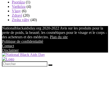
Psoriáza
(1)
Varikóza
(4)
Vlasy
(6)
Zdraví
(20)
Ztráta váhy
(40)
Nationalblackaidsday.org 2020-2022 Avis sur les produits pour la
perte de poids, la beauté, les cosmétiques pour le visage et le corps -
des acheteurs et des médecins.
Plan du site
Politique de confidentialité
Contact
Disclaimer