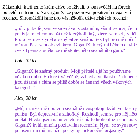
Zákazníci, kteří tento krém dříve používali, o tom svědčí na fórech
po celém internetu. Na GigantX lze pozorovat pozitivní i negativní
recenze. Shromáždili jsme pro vás několik uživatelských recenzí:
„Již v pubertě jsem se srovnával s ostatními, všiml jsem si, že m
penis je mnohem menší než kterýkoli jiný, který jsem kdy viděl
Proto jsem se styděl a vyhýbal se ženám. Sex byl pro mě noční
můrou. Pak jsem objevil krém GigantX, který mi během chvilk
zvětšil penis a udělal ze mě skutečného sexuálního guru.“
Loic, 32 let.
„GigantX je známý produkt. Moji přátelé a já ho používáme
nějakou dobu. Erekce trvá věčně, vzhled a velikost našich peni
jsou úžasné a cítím se příliš dobře se ženami všech věkových
kategorií.“
Alex, 38 let
„Můj manžel mě opravdu sexuálně neuspokojil kvůli velikosti 
penisu. Byl depresivní a zahořklý. Rozhodl jsem se pro něj něc
udělat. Hledal jsem na internetu řešení. Jednoho dne jsem naraz
GigantX kvůli mnoha pozitivním recenzím. Nyní, se svým no
penisem, mi můj manžel poskytuje nekonečné orgasmy.“