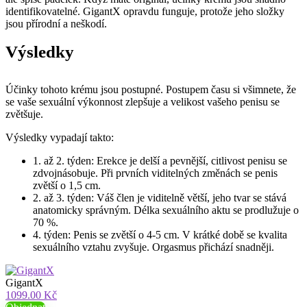
identifikovatelné. GigantX opravdu funguje, protože jeho složky
jsou přírodní a neškodí.
Výsledky
Účinky tohoto krému jsou postupné. Postupem času si všimnete, že
se vaše sexuální výkonnost zlepšuje a velikost vašeho penisu se
zvětšuje.
Výsledky vypadají takto:
1. až 2. týden: Erekce je delší a pevnější, citlivost penisu se
zdvojnásobuje. Při prvních viditelných změnách se penis
zvětší o 1,5 cm.
2. až 3. týden: Váš člen je viditelně větší, jeho tvar se stává
anatomicky správným. Délka sexuálního aktu se prodlužuje o
70 %.
4. týden: Penis se zvětší o 4-5 cm. V krátké době se kvalita
sexuálního vztahu zvyšuje. Orgasmus přichází snadněji.
GigantX
1099.00 Kč