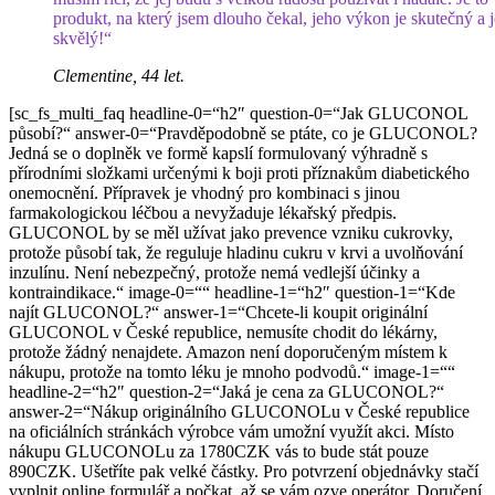
produkt, na který jsem dlouho čekal, jeho výkon je skutečný a j
skvělý!“
Clementine, 44 let.
[sc_fs_multi_faq headline-0=“h2″ question-0=“Jak GLUCONOL
působí?“ answer-0=“Pravděpodobně se ptáte, co je GLUCONOL?
Jedná se o doplněk ve formě kapslí formulovaný výhradně s
přírodními složkami určenými k boji proti příznakům diabetického
onemocnění. Přípravek je vhodný pro kombinaci s jinou
farmakologickou léčbou a nevyžaduje lékařský předpis.
GLUCONOL by se měl užívat jako prevence vzniku cukrovky,
protože působí tak, že reguluje hladinu cukru v krvi a uvolňování
inzulínu. Není nebezpečný, protože nemá vedlejší účinky a
kontraindikace.“ image-0=““ headline-1=“h2″ question-1=“Kde
najít GLUCONOL?“ answer-1=“Chcete-li koupit originální
GLUCONOL v České republice, nemusíte chodit do lékárny,
protože žádný nenajdete. Amazon není doporučeným místem k
nákupu, protože na tomto léku je mnoho podvodů.“ image-1=““
headline-2=“h2″ question-2=“Jaká je cena za GLUCONOL?“
answer-2=“Nákup originálního GLUCONOLu v České republice
na oficiálních stránkách výrobce vám umožní využít akci. Místo
nákupu GLUCONOLu za 1780CZK vás to bude stát pouze
890CZK. Ušetříte pak velké částky. Pro potvrzení objednávky stačí
vyplnit online formulář a počkat, až se vám ozve operátor. Doručení