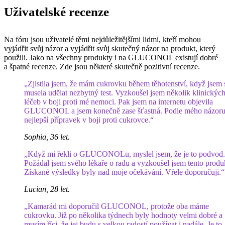
Uživatelské recenze
Na fóru jsou uživatelé těmi nejdůležitějšími lidmi, kteří mohou
vyjádřit svůj názor a vyjádřit svůj skutečný názor na produkt, který
použili. Jako na všechny produkty i na GLUCONOL existují dobré
a špatné recenze. Zde jsou některé skutečně pozitivní recenze.
„Zjistila jsem, že mám cukrovku během těhotenství, když jsem 
musela udělat nezbytný test. Vyzkoušel jsem několik klinickýc
léčeb v boji proti mé nemoci. Pak jsem na internetu objevila
GLUCONOL a jsem konečně zase šťastná. Podle mého názoru 
nejlepší přípravek v boji proti cukrovce.“
Sophia, 36 let.
„Když mi řekli o GLUCONOLu, myslel jsem, že je to podvod.
Požádal jsem svého lékaře o radu a vyzkoušel jsem tento produ
Získané výsledky byly nad moje očekávání. Vřele doporučuji.“
Lucian, 28 let.
„Kamarád mi doporučil GLUCONOL, protože oba máme
cukrovku. Již po několika týdnech byly hodnoty velmi dobré a
musím říci, že jej budu s velkou radostí používat i nadále. Je to