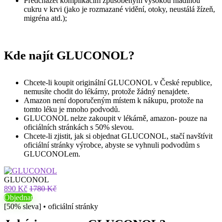
Předcházet komplikacím způsobeným vysokou hladinou
cukru v krvi (jako je rozmazané vidění, otoky, neustálá žízeň,
migréna atd.);
Kde najít GLUCONOL?
Chcete-li koupit originální GLUCONOL v České republice,
nemusíte chodit do lékárny, protože žádný nenajdete.
Amazon není doporučeným místem k nákupu, protože na
tomto léku je mnoho podvodů.
GLUCONOL nelze zakoupit v lékárně, amazon- pouze na
oficiálních stránkách s 50% slevou.
Chcete-li zjistit, jak si objednat GLUCONOL, stačí navštívit
oficiální stránky výrobce, abyste se vyhnuli podvodům s
GLUCONOLem.
GLUCONOL
890 Kč
1780 Kč
Objednat
[50% sleva] • oficiální stránky