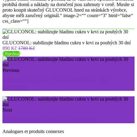
probíhá domů a náklady na doručení jsou zahrnuty v ceně. Musíte si
proto koupit skutečný GLUCONOL hned na stránkách výrobce,
abyste měli zaručený originál.“ image-2=““ count=“3″ html=“false“
css_class=““]
GLUCONOL: stabilizujte hladinu cukru v krvi za pouhých 30 dní
890 Kč
1780 Kč
Objednat
Previous
WELLTONE, ideální řešení pro účinný boj s
hypertenzi
Next
ALFAZONE: pro silnou a trvalou erekci
Analogues et produits connexes