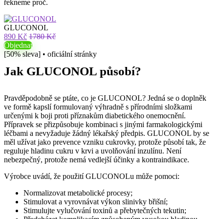
řekneme proč.
GLUCONOL
890 Kč
1780 Kč
Objednat
[50% sleva] • oficiální stránky
Jak GLUCONOL působí?
Pravděpodobně se ptáte, co je GLUCONOL? Jedná se o doplněk
ve formě kapslí formulovaný výhradně s přírodními složkami
určenými k boji proti příznakům diabetického onemocnění.
Přípravek se přizpůsobuje kombinaci s jinými farmakologickými
léčbami a nevyžaduje žádný lékařský předpis. GLUCONOL by se
měl užívat jako prevence vzniku cukrovky, protože působí tak, že
reguluje hladinu cukru v krvi a uvolňování inzulínu. Není
nebezpečný, protože nemá vedlejší účinky a kontraindikace.
Výrobce uvádí, že použití GLUCONOLu může pomoci:
Normalizovat metabolické procesy;
Stimulovat a vyrovnávat výkon slinivky břišní;
Stimulujte vylučování toxinů a přebytečných tekutin;