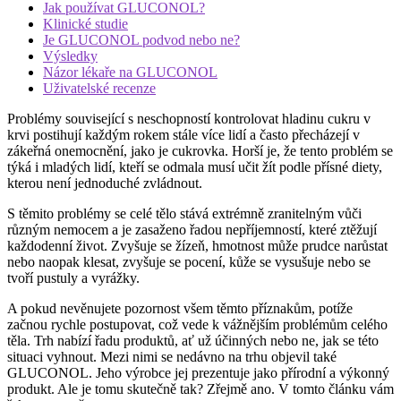
Jak používat GLUCONOL?
Klinické studie
Je GLUCONOL podvod nebo ne?
Výsledky
Názor lékaře na GLUCONOL
Uživatelské recenze
Problémy související s neschopností kontrolovat hladinu cukru v
krvi postihují každým rokem stále více lidí a často přecházejí v
zákeřná onemocnění, jako je cukrovka. Horší je, že tento problém se
týká i mladých lidí, kteří se odmala musí učit žít podle přísné diety,
kterou není jednoduché zvládnout.
S těmito problémy se celé tělo stává extrémně zranitelným vůči
různým nemocem a je zasaženo řadou nepříjemností, které ztěžují
každodenní život. Zvyšuje se žízeň, hmotnost může prudce narůstat
nebo naopak klesat, zvyšuje se pocení, kůže se vysušuje nebo se
tvoří pustuly a vyrážky.
A pokud nevěnujete pozornost všem těmto příznakům, potíže
začnou rychle postupovat, což vede k vážnějším problémům celého
těla. Trh nabízí řadu produktů, ať už účinných nebo ne, jak se této
situaci vyhnout. Mezi nimi se nedávno na trhu objevil také
GLUCONOL. Jeho výrobce jej prezentuje jako přírodní a výkonný
produkt. Ale je tomu skutečně tak? Zřejmě ano. V tomto článku vám