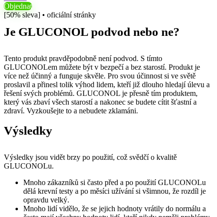
Objednat
[50% sleva] • oficiální stránky
Je GLUCONOL podvod nebo ne?
Tento produkt pravděpodobně není podvod. S tímto
GLUCONOLem můžete být v bezpečí a bez starostí. Produkt je
více než účinný a funguje skvěle. Pro svou účinnost si ve světě
proslavil a přinesl tolik výhod lidem, kteří již dlouho hledají úlevu a
řešení svých problémů. GLUCONOL je přesně tím produktem,
který vás zbaví všech starostí a nakonec se budete cítit šťastní a
zdraví. Vyzkoušejte to a nebudete zklamáni.
Výsledky
Výsledky jsou vidět brzy po použití, což svědčí o kvalitě
GLUCONOLu.
Mnoho zákazníků si často před a po použití GLUCONOLu
dělá krevní testy a po měsíci užívání si všimnou, že rozdíl je
opravdu velký.
Mnoho lidí vidělo, že se jejich hodnoty vrátily do normálu a