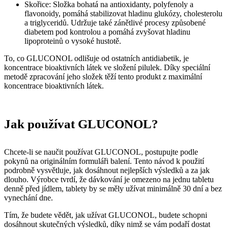
Skořice: Složka bohatá na antioxidanty, polyfenoly a
flavonoidy, pomáhá stabilizovat hladinu glukózy, cholesterolu
a triglyceridů. Udržuje také zánětlivé procesy způsobené
diabetem pod kontrolou a pomáhá zvyšovat hladinu
lipoproteinů o vysoké hustotě.
To, co GLUCONOL odlišuje od ostatních antidiabetik, je
koncentrace bioaktivních látek ve složení pilulek. Díky speciální
metodě zpracování jeho složek těží tento produkt z maximální
koncentrace bioaktivních látek.
Jak používat GLUCONOL?
Chcete-li se naučit používat GLUCONOL, postupujte podle
pokynů na originálním formuláři balení. Tento návod k použití
podrobně vysvětluje, jak dosáhnout nejlepších výsledků a za jak
dlouho. Výrobce tvrdí, že dávkování je omezeno na jednu tabletu
denně před jídlem, tablety by se měly užívat minimálně 30 dní a bez
vynechání dne.
Tím, že budete vědět, jak užívat GLUCONOL, budete schopni
dosáhnout skutečných výsledků, díky nimž se vám podaří dostat