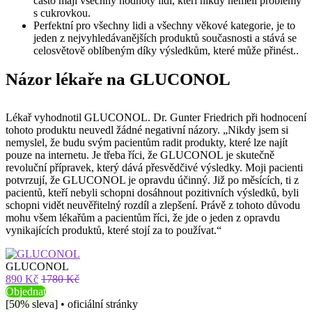
často mají všechny hodnoty lidí, kteří nikdy neměli problémy
s cukrovkou.
Perfektní pro všechny lidi a všechny věkové kategorie, je to
jeden z nejvyhledávanějších produktů současnosti a stává se
celosvětově oblíbeným díky výsledkům, které může přinést..
Názor lékaře na GLUCONOL
Lékař vyhodnotil GLUCONOL. Dr. Gunter Friedrich při hodnocení
tohoto produktu neuvedl žádné negativní názory. „Nikdy jsem si
nemyslel, že budu svým pacientům radit produkty, které lze najít
pouze na internetu. Je třeba říci, že GLUCONOL je skutečně
revoluční přípravek, který dává přesvědčivé výsledky. Moji pacienti
potvrzují, že GLUCONOL je opravdu účinný. Již po měsících, ti z
pacientů, kteří nebyli schopni dosáhnout pozitivních výsledků, byli
schopni vidět neuvěřitelný rozdíl a zlepšení. Právě z tohoto důvodu
mohu všem lékařům a pacientům říci, že jde o jeden z opravdu
vynikajících produktů, které stojí za to používat.“
GLUCONOL
890 Kč
1780 Kč
Objednat
[50% sleva] • oficiální stránky