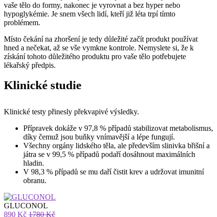
vaše tělo do formy, nakonec je vyrovnat a bez hyper nebo
hypoglykémie. Je snem všech lidí, kteří již léta trpí tímto
problémem.
Místo čekání na zhoršení je tedy důležité začít produkt používat
hned a nečekat, až se vše vymkne kontrole. Nemyslete si, že k
získání tohoto důležitého produktu pro vaše tělo potřebujete
lékařský předpis.
Klinické studie
Klinické testy přinesly překvapivé výsledky.
Přípravek dokáže v 97,8 % případů stabilizovat metabolismus,
díky čemuž jsou buňky vnímavější a lépe fungují.
Všechny orgány lidského těla, ale především slinivka břišní a
játra se v 99,5 % případů podaří dosáhnout maximálních
hladin.
V 98,3 % případů se mu daří čistit krev a udržovat imunitní
obranu.
GLUCONOL
890 Kč
1780 Kč