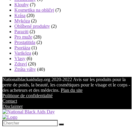
Klouby
(7)
Kosmetika na obličej
(7)
Krása
(20)
Mykóza
(2)
Oblíbené produkty
(2)
Paraziti
(2)
Pro muže
(28)
Prostatitida
(2)
Psoriáza
(1)
Varikóza
(4)
Vlasy
(6)
Zdraví
(20)
Ztráta váhy
(40)
Nationalblackaidsday.org 2020-2022 Avis sur les produits pour la
perte de poids, la beauté, les cosmétiques pour le visage et le corps -
des acheteurs et des médecins.
Plan du site
Politique de confidentialité
Contact
Disclaimer