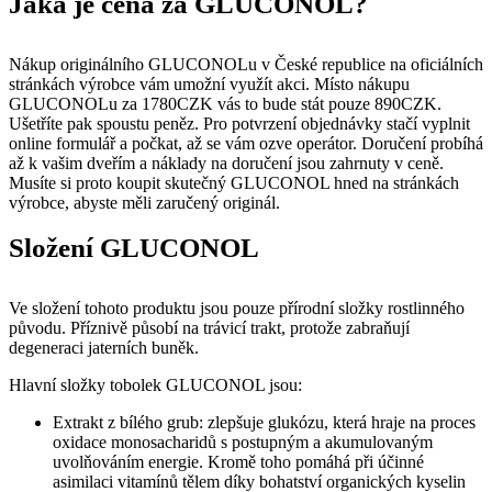
Jaká je cena za GLUCONOL?
Nákup originálního GLUCONOLu v České republice na oficiálních
stránkách výrobce vám umožní využít akci. Místo nákupu
GLUCONOLu za 1780CZK vás to bude stát pouze 890CZK.
Ušetříte pak spoustu peněz. Pro potvrzení objednávky stačí vyplnit
online formulář a počkat, až se vám ozve operátor. Doručení probíhá
až k vašim dveřím a náklady na doručení jsou zahrnuty v ceně.
Musíte si proto koupit skutečný GLUCONOL hned na stránkách
výrobce, abyste měli zaručený originál.
Složení GLUCONOL
Ve složení tohoto produktu jsou pouze přírodní složky rostlinného
původu. Příznivě působí na trávicí trakt, protože zabraňují
degeneraci jaterních buněk.
Hlavní složky tobolek GLUCONOL jsou:
Extrakt z bílého grub: zlepšuje glukózu, která hraje na proces
oxidace monosacharidů s postupným a akumulovaným
uvolňováním energie. Kromě toho pomáhá při účinné
asimilaci vitamínů tělem díky bohatství organických kyselin