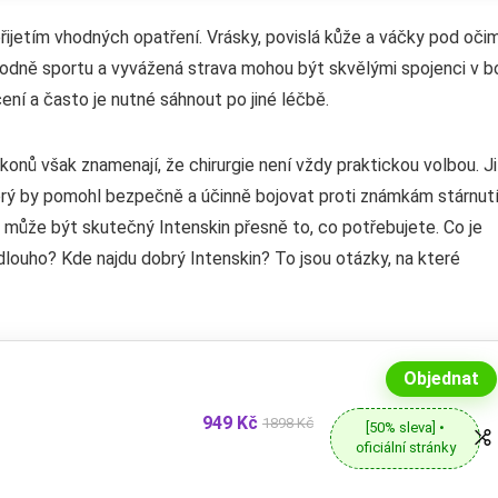
 přijetím vhodných opatření. Vrásky, povislá kůže a váčky pod oči
 hodně sportu a vyvážená strava mohou být skvělými spojenci v bo
ení a často je nutné sáhnout po jiné léčbě.
konů však znamenají, že chirurgie není vždy praktickou volbou. J
erý by pomohl bezpečně a účinně bojovat proti známkám stárnutí
i, může být skutečný Intenskin přesně to, co potřebujete. Co je
 dlouho? Kde najdu dobrý Intenskin? To jsou otázky, na které
Objednat
949 Kč
1898 Kč
[50% sleva] •
oficiální stránky