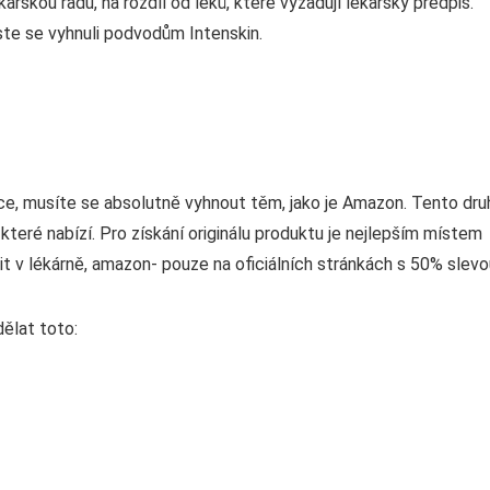
ařskou radu, na rozdíl od léků, které vyžadují lékařský předpis.
yste se vyhnuli podvodům Intenskin.
blice, musíte se absolutně vyhnout těm, jako je Amazon. Tento dru
které nabízí. Pro získání originálu produktu je nejlepším místem
pit v lékárně, amazon- pouze na oficiálních stránkách s 50% slevo
dělat toto: