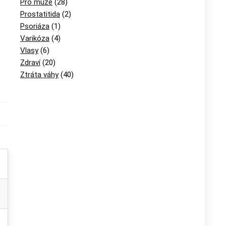
Pro muže
(28)
Prostatitida
(2)
Psoriáza
(1)
Varikóza
(4)
Vlasy
(6)
Zdraví
(20)
Ztráta váhy
(40)