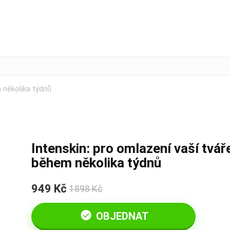
 několika týdnů
Intenskin: pro omlazení vaší tvář
během několika týdnů
949 Kč
1898 Kč
OBJEDNAT