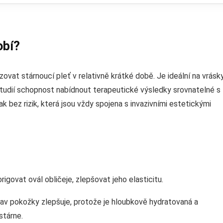
obí?
zovat stárnoucí pleť v relativně krátké době. Je ideální na vrásky
studií schopnost nabídnout terapeutické výsledky srovnatelné s
k bez rizik, která jsou vždy spojena s invazivními estetickými
govat ovál obličeje, zlepšovat jeho elasticitu.
stav pokožky zlepšuje, protože je hloubkově hydratovaná a
stárne.