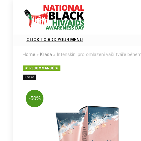
CLICK TO ADD YOUR MENU
Home
»
Krása
»
Intenskin: pro omlazení vaší tváře během
RECOMMANDÉ
Krása
-50%