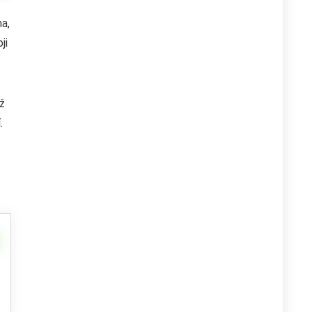
ma,
ji
iž
.