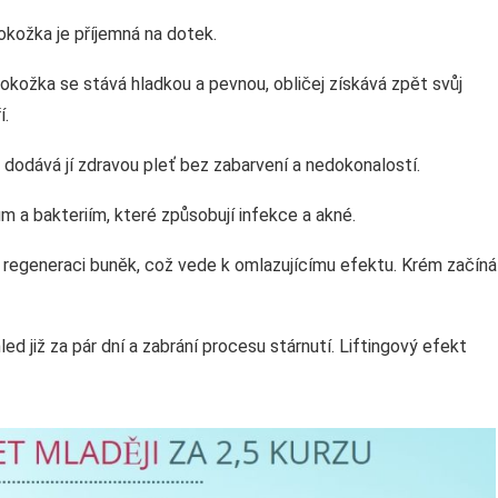
okožka je příjemná na dotek.
Pokožka se stává hladkou a pevnou, obličej získává zpět svůj
í.
 dodává jí zdravou pleť bez zabarvení a nedokonalostí.
 a bakteriím, které způsobují infekce a akné.
 regeneraci buněk, což vede k omlazujícímu efektu. Krém začíná
led již za pár dní a zabrání procesu stárnutí. Liftingový efekt