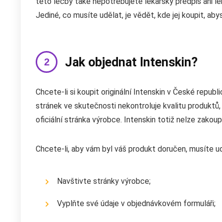
této léčby také nepotřebujete lékařský předpis ani lék
Jediné, co musíte udělat, je vědět, kde jej koupit, ab
Jak objednat Intenskin?
Chcete-li si koupit originální Intenskin v České repu
stránek ve skutečnosti nekontroluje kvalitu produktů, 
oficiální stránka výrobce. Intenskin totiž nelze zakou
Chcete-li, aby vám byl váš produkt doručen, musíte u
Navštivte stránky výrobce;
Vyplňte své údaje v objednávkovém formuláři;