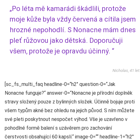
„Po léta mě kamarádi škádlili, protože
moje kůže byla vždy červená a cítila jsem
hrozné nepohodlí. S Nonacne mám dnes
pleť růžovou jako dětská. Doporučuji
všem, protože je opravdu účinný. “
Nicholas, 41 let
[sc_fs_multi_faq headline-0=“h2″ question-0=“Jak
Nonacne funguje?“ answer-0=“Nonacne je přírodní doplněk
stravy složený pouze z bylinných složek. Účinně bojuje proti
všem typům akné bez ohledu na jejich původ. S ním můžete
své pleti poskytnout nespočet výhod. Vše je uzavřeno v
pohodlné formě balení s uzávěrem pro zachování
čerstvosti obsahující 60 kapslí.“ image-0=““ headline-1=“h2″