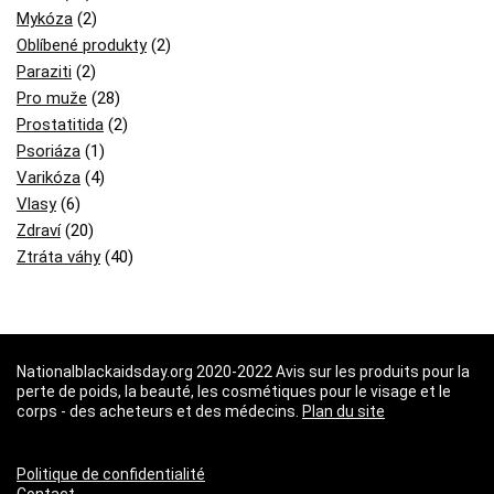
Mykóza
(2)
Oblíbené produkty
(2)
Paraziti
(2)
Pro muže
(28)
Prostatitida
(2)
Psoriáza
(1)
Varikóza
(4)
Vlasy
(6)
Zdraví
(20)
Ztráta váhy
(40)
Nationalblackaidsday.org 2020-2022 Avis sur les produits pour la
perte de poids, la beauté, les cosmétiques pour le visage et le
corps - des acheteurs et des médecins.
Plan du site
Politique de confidentialité