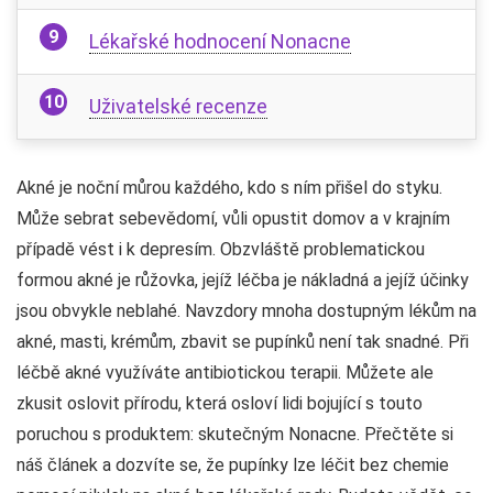
Lékařské hodnocení Nonacne
Uživatelské recenze
Akné je noční můrou každého, kdo s ním přišel do styku.
Může sebrat sebevědomí, vůli opustit domov a v krajním
případě vést i k depresím. Obzvláště problematickou
formou akné je růžovka, jejíž léčba je nákladná a jejíž účinky
jsou obvykle neblahé. Navzdory mnoha dostupným lékům na
akné, masti, krémům, zbavit se pupínků není tak snadné. Při
léčbě akné využíváte antibiotickou terapii. Můžete ale
zkusit oslovit přírodu, která osloví lidi bojující s touto
poruchou s produktem: skutečným Nonacne. Přečtěte si
náš článek a dozvíte se, že pupínky lze léčit bez chemie