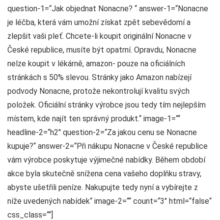
question-1=“Jak objednat Nonacne? “ answer-1=“Nonacne
je léčba, která vám umožní získat zpět sebevědomí a
zlepšit vaši pleť. Chcete-li koupit originální Nonacne v
České republice, musíte být opatrní. Opravdu, Nonacne
nelze koupit v lékárně, amazon- pouze na oficiálních
stránkách s 50% slevou. Stránky jako Amazon nabízejí
podvody Nonacne, protože nekontrolují kvalitu svých
položek. Oficiální stránky výrobce jsou tedy tím nejlepším
místem, kde najít ten správný produkt.“ image-1=““
headline-2=“h2″ question-2=“Za jakou cenu se Nonacne
kupuje?“ answer-2=“Při nákupu Nonacne v České republice
vám výrobce poskytuje výjimečné nabídky. Během období
akce byla skutečně snížena cena vašeho doplňku stravy,
abyste ušetřili peníze. Nakupujte tedy nyní a vybírejte z
níže uvedených nabídek“ image-2=““ count=“3″ html=“false“
css_class=““]