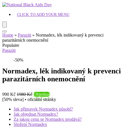
CLICK TO ADD YOUR MENU
Home
»
Paraziti
»
Normadex, lék indikovaný k prevenci
parazitárních onemocnění
Populaire
Paraziti
-50%
Normadex, lék indikovaný k prevenci
parazitárních onemocnění
990 Kč
1980 Kč
Objednat
[50% sleva] • oficiální stránky
Jak přípravek Normadex působí?
Jak objednat Normadex?
Za jakou cenu se Normadex prodává?
Složení Normadex