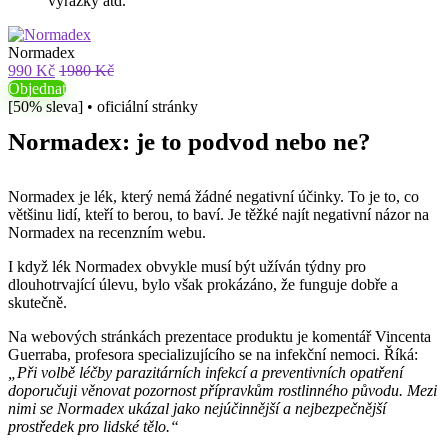
vyrážky atd.
Normadex
990 Kč
1980 Kč
Objednat
[50% sleva] • oficiální stránky
Normadex: je to podvod nebo ne?
Normadex je lék, který nemá žádné negativní účinky. To je to, co
většinu lidí, kteří to berou, to baví. Je těžké najít negativní názor na
Normadex na recenzním webu.
I když lék Normadex obvykle musí být užíván týdny pro
dlouhotrvající úlevu, bylo však prokázáno, že funguje dobře a
skutečně.
Na webových stránkách prezentace produktu je komentář Vincenta
Guerraba, profesora specializujícího se na infekční nemoci. Říká:
„Při volbě léčby parazitárních infekcí a preventivních opatření
doporučuji věnovat pozornost přípravkům rostlinného původu. Mezi
nimi se Normadex ukázal jako nejúčinnější a nejbezpečnější
prostředek pro lidské tělo.“