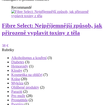
Recommandé
Fibre Select: Nejpříjemnější způsob, jak
přirozeně vyplavit toxiny z těla
38 €
Rubriky
Alkoholismus a kouření
(3)
Diabetes
(3)
Hemoroidy
(1)
Klouby
(7)
Kosmetika na obličej
(7)
Krása
(20)
Mykóza
(2)
Oblíbené produkty
(2)
Paraziti
(2)
Pro muže
(28)
Prostatitida
(2)
Psoriáza
(1)