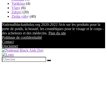
Varikóza
(4)
Vlasy
(6)
Zdraví
(20)
Ztráta váhy
(40)
Nationalblackaidsday.org 2020-2022 Avis sur les produits pour la
perte de poids, la beauté, les cosmétiques pour le visage et le corps -
des acheteurs et des médecins.
Plan du site
Politique de confidentialité
Contact
Disclaimer