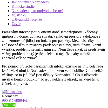
Jak používat Normadex?
Klinické studie
Normadex: je to podvod nebo ne?
Výsledky
Uživatelské recenze
Závěr
Parazitární infekce jsou v dnešní době samozřejmostí. Všechny
místnosti v domě, domácí zvířata, venkovní prostory a dokonce i
zkonzumované jídlo jsou hnízda pro parazity. Mezi následky
způsobené těmito mikroby patří: bolesti hlavy, stres, únava, kožní
vyrážka, problémy se zažíváním atd. Není třeba říkat, že představují
vážný problém, který je třeba léčit co nejdříve, aby nedošlo ke
zhoršení vašeho zdraví.
Pro pomoc při léčbě parazitárních infekcí existuje na trhu celá řada
léků. Mezi nimi je Normadex produktem velmi oblíbeným u velké
většiny. co to je? Jaké jsou účinky Normadexu? Co si uživatelé
myslí o tomto produktu? To jsou některé z otázek, na které tento
článek odpovídá.
Normadex
990 Kč
1980 Kč
Objednat