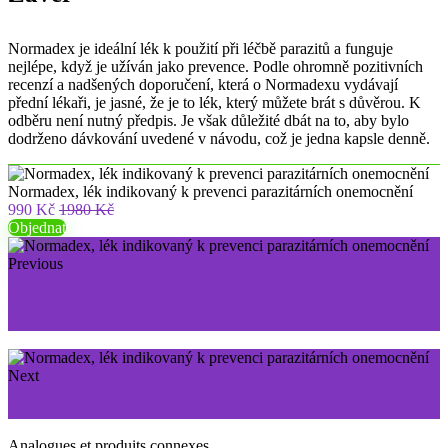
Normadex je ideální lék k použití při léčbě parazitů a funguje
nejlépe, když je užíván jako prevence. Podle ohromně pozitivních
recenzí a nadšených doporučení, která o Normadexu vydávají
přední lékaři, je jasné, že je to lék, který můžete brát s důvěrou. K
odběru není nutný předpis. Je však důležité dbát na to, aby bylo
dodrženo dávkování uvedené v návodu, což je jedna kapsle denně.
Normadex, lék indikovaný k prevenci parazitárních onemocnění
990 Kč
1980 Kč
Objednat
Previous
Keto Guru: dieta na hubnutí, která vám umožní
zhubnout až 10 kg za 30 dní
Next
Promicil: ideální léčba proti plísňovým infekcím
Analogues et produits connexes