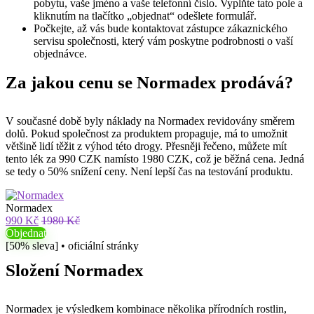
pobytu, vaše jméno a vaše telefonní číslo. Vyplňte tato pole a
kliknutím na tlačítko „objednat“ odešlete formulář.
Počkejte, až vás bude kontaktovat zástupce zákaznického
servisu společnosti, který vám poskytne podrobnosti o vaší
objednávce.
Za jakou cenu se Normadex prodává?
V současné době byly náklady na Normadex revidovány směrem
dolů. Pokud společnost za produktem propaguje, má to umožnit
většině lidí těžit z výhod této drogy. Přesněji řečeno, můžete mít
tento lék za 990 CZK namísto 1980 CZK, což je běžná cena. Jedná
se tedy o 50% snížení ceny. Není lepší čas na testování produktu.
Normadex
990 Kč
1980 Kč
Objednat
[50% sleva] • oficiální stránky
Složení Normadex
Normadex je výsledkem kombinace několika přírodních rostlin,