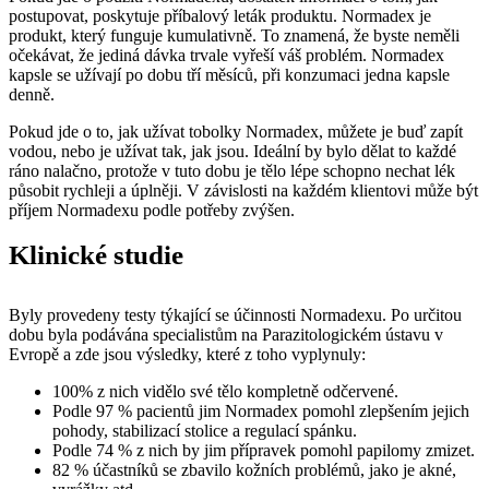
postupovat, poskytuje příbalový leták produktu. Normadex je
produkt, který funguje kumulativně. To znamená, že byste neměli
očekávat, že jediná dávka trvale vyřeší váš problém. Normadex
kapsle se užívají po dobu tří měsíců, při konzumaci jedna kapsle
denně.
Pokud jde o to, jak užívat tobolky Normadex, můžete je buď zapít
vodou, nebo je užívat tak, jak jsou. Ideální by bylo dělat to každé
ráno nalačno, protože v tuto dobu je tělo lépe schopno nechat lék
působit rychleji a úplněji. V závislosti na každém klientovi může být
příjem Normadexu podle potřeby zvýšen.
Klinické studie
Byly provedeny testy týkající se účinnosti Normadexu. Po určitou
dobu byla podávána specialistům na Parazitologickém ústavu v
Evropě a zde jsou výsledky, které z toho vyplynuly:
100% z nich vidělo své tělo kompletně odčervené.
Podle 97 % pacientů jim Normadex pomohl zlepšením jejich
pohody, stabilizací stolice a regulací spánku.
Podle 74 % z nich by jim přípravek pomohl papilomy zmizet.
82 % účastníků se zbavilo kožních problémů, jako je akné,