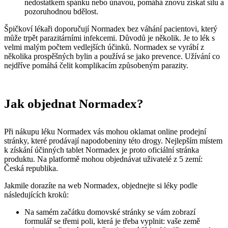
nedostatkem spánku nebo únavou, pomáhá znovu získat sílu a
pozoruhodnou bdělost.
Špičkoví lékaři doporučují Normadex bez váhání pacientovi, který
může trpět parazitárními infekcemi. Důvodů je několik. Je to lék s
velmi malým počtem vedlejších účinků. Normadex se vyrábí z
několika prospěšných bylin a používá se jako prevence. Užívání co
nejdříve pomáhá čelit komplikacím způsobeným parazity.
Jak objednat Normadex?
Při nákupu léku Normadex vás mohou oklamat online prodejní
stránky, které prodávají napodobeniny této drogy. Nejlepším místem
k získání účinných tablet Normadex je proto oficiální stránka
produktu. Na platformě mohou objednávat uživatelé z 5 zemí:
Česká republika.
Jakmile dorazíte na web Normadex, objednejte si léky podle
následujících kroků:
Na samém začátku domovské stránky se vám zobrazí
formulář se třemi poli, která je třeba vyplnit: vaše země