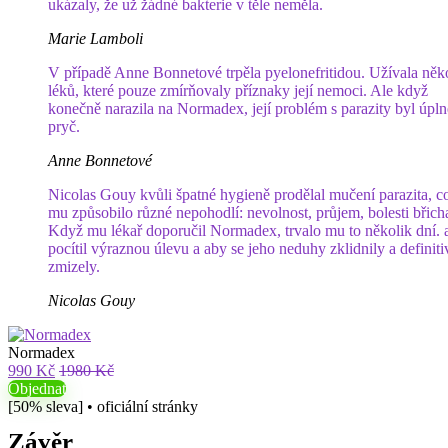
ukázaly, že už žádné bakterie v těle neměla.
Marie Lamboli
V případě Anne Bonnetové trpěla pyelonefritidou. Užívala něk
léků, které pouze zmírňovaly příznaky její nemoci. Ale když
konečně narazila na Normadex, její problém s parazity byl úpln
pryč.
Anne Bonnetové
Nicolas Gouy kvůli špatné hygieně prodělal mučení parazita, c
mu způsobilo různé nepohodlí: nevolnost, průjem, bolesti bři
Když mu lékař doporučil Normadex, trvalo mu to několik dní. 
pocítil výraznou úlevu a aby se jeho neduhy zklidnily a definit
zmizely.
Nicolas Gouy
Normadex
990 Kč
1980 Kč
Objednat
[50% sleva] • oficiální stránky
Závěr