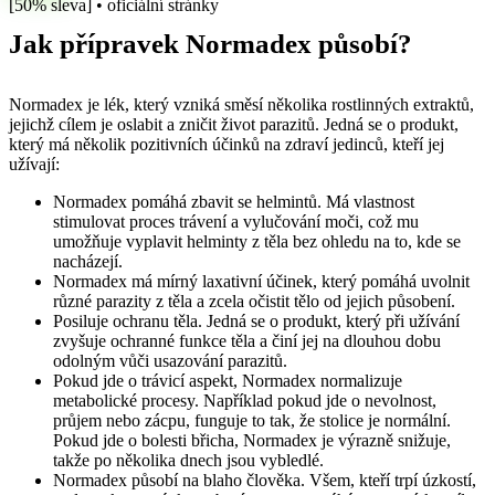
[50% sleva] • oficiální stránky
Jak přípravek Normadex působí?
Normadex je lék, který vzniká směsí několika rostlinných extraktů,
jejichž cílem je oslabit a zničit život parazitů. Jedná se o produkt,
který má několik pozitivních účinků na zdraví jedinců, kteří jej
užívají:
Normadex pomáhá zbavit se helmintů. Má vlastnost
stimulovat proces trávení a vylučování moči, což mu
umožňuje vyplavit helminty z těla bez ohledu na to, kde se
nacházejí.
Normadex má mírný laxativní účinek, který pomáhá uvolnit
různé parazity z těla a zcela očistit tělo od jejich působení.
Posiluje ochranu těla. Jedná se o produkt, který při užívání
zvyšuje ochranné funkce těla a činí jej na dlouhou dobu
odolným vůči usazování parazitů.
Pokud jde o trávicí aspekt, Normadex normalizuje
metabolické procesy. Například pokud jde o nevolnost,
průjem nebo zácpu, funguje to tak, že stolice je normální.
Pokud jde o bolesti břicha, Normadex je výrazně snižuje,
takže po několika dnech jsou vybledlé.
Normadex působí na blaho člověka. Všem, kteří trpí úzkostí,