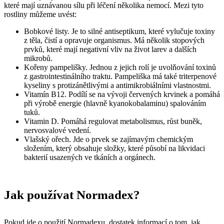
které mají uznávanou sílu při léčení několika nemocí. Mezi tyto
rostliny můžeme uvést:
Bobkové listy. Je to silné antiseptikum, které vylučuje toxiny
z těla, čistí a opravuje organismus. Má několik stopových
prvků, které mají negativní vliv na život larev a dalších
mikrobů.
Kořeny pampelišky. Jednou z jejich rolí je uvolňování toxinů
z gastrointestinálního traktu. Pampeliška má také triterpenové
kyseliny s protizánětlivými a antimikrobiálními vlastnostmi.
Vitamín B12. Podílí se na vývoji červených krvinek a pomáhá
při výrobě energie (hlavně kyanokobalaminu) spalováním
tuků.
Vitamin D. Pomáhá regulovat metabolismus, růst buněk,
nervosvalové vedení.
Vlašský ořech. Jde o prvek se zajímavým chemickým
složením, který obsahuje složky, které působí na likvidaci
bakterií usazených ve tkáních a orgánech.
Jak používat Normadex?
Pokud jde o použití Normadexu, dostatek informací o tom, jak