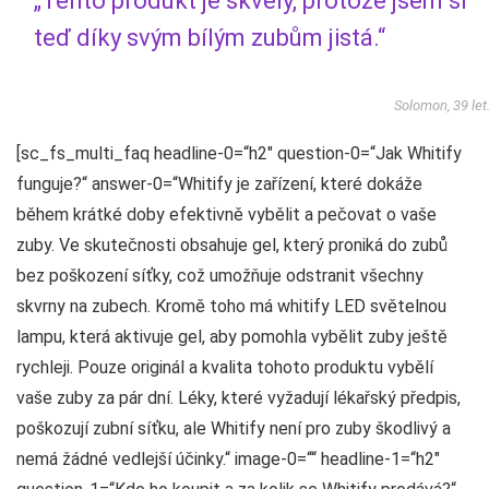
„Tento produkt je skvělý, protože jsem si
teď díky svým bílým zubům jistá.“
Solomon, 39 let
[sc_fs_multi_faq headline-0=“h2″ question-0=“Jak Whitify
funguje?“ answer-0=“Whitify je zařízení, které dokáže
během krátké doby efektivně vybělit a pečovat o vaše
zuby. Ve skutečnosti obsahuje gel, který proniká do zubů
bez poškození síťky, což umožňuje odstranit všechny
skvrny na zubech. Kromě toho má whitify LED světelnou
lampu, která aktivuje gel, aby pomohla vybělit zuby ještě
rychleji. Pouze originál a kvalita tohoto produktu vybělí
vaše zuby za pár dní. Léky, které vyžadují lékařský předpis,
poškozují zubní síťku, ale Whitify není pro zuby škodlivý a
nemá žádné vedlejší účinky.“ image-0=““ headline-1=“h2″