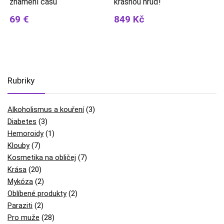
znamení času
krásnou hruď!
69 €
849 Kč
Rubriky
Alkoholismus a kouření
(3)
Diabetes
(3)
Hemoroidy
(1)
Klouby
(7)
Kosmetika na obličej
(7)
Krása
(20)
Mykóza
(2)
Oblíbené produkty
(2)
Paraziti
(2)
Pro muže
(28)