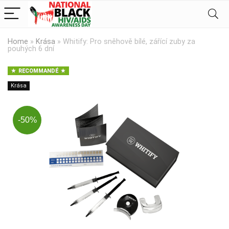
Home
»
Krása
»
Whitify: Pro sněhově bílé, zářící zuby za
pouhých 6 dní
RECOMMANDÉ
Krása
-50%