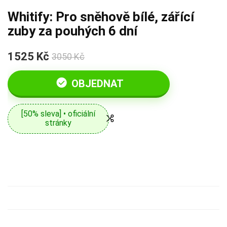
Whitify: Pro sněhově bílé, zářící
zuby za pouhých 6 dní
1525 Kč
3050 Kč
OBJEDNAT
[50% sleva] • oficiální
stránky