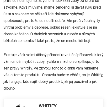
příliš se nesmějeme, abychom neukázali zuby, za které se
stydíme. Když mluvíme, máme tendenci si dávat ruku před
ústa a nakonec se někteří lidé dokonce vyhýbají
společnosti, protože se necítí dobře. Ale proč všechny ty
vnitřní problémy a deprese, pokud řešení existuje a je na
dosah každého. O drahých sezeních u zubaře a různých
bělicích se nemluví také proto, že se mnoho lidí bojí.
Existuje však velmi účinný přírodní revoluční přípravek, který
vám umožní vybělit zuby rychle a snadno se aplikuje, je to
ten pravý Whitify. Ve zbytku tohoto článku vám řekneme
vše o tomto produktu. Opravdu budete vědět, co je Whitify,
jak funguje, kde najít dobrý produkt, jak jej používat a jak
dlouho.
WHITIFY