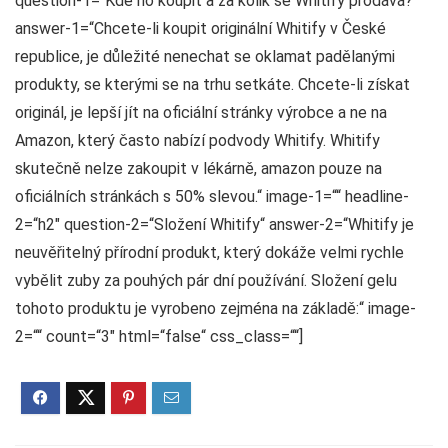
question-1=“Kde ho koupit a za kolik se Whitify prodává?“
answer-1=“Chcete-li koupit originální Whitify v České
republice, je důležité nenechat se oklamat padělanými
produkty, se kterými se na trhu setkáte. Chcete-li získat
originál, je lepší jít na oficiální stránky výrobce a ne na
Amazon, který často nabízí podvody Whitify. Whitify
skutečně nelze zakoupit v lékárně, amazon pouze na
oficiálních stránkách s 50% slevou.“ image-1=““ headline-
2=“h2″ question-2=“Složení Whitify“ answer-2=“Whitify je
neuvěřitelný přírodní produkt, který dokáže velmi rychle
vybělit zuby za pouhých pár dní používání. Složení gelu
tohoto produktu je vyrobeno zejména na základě:“ image-
2=““ count=“3″ html=“false“ css_class=““]