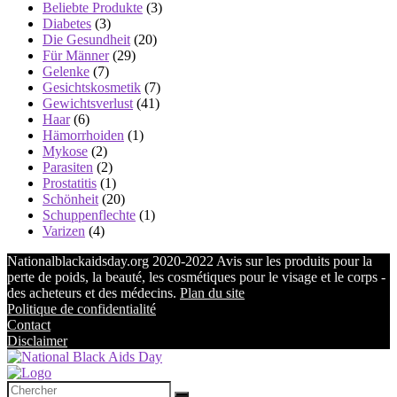
Beliebte Produkte
(3)
Diabetes
(3)
Die Gesundheit
(20)
Für Männer
(29)
Gelenke
(7)
Gesichtskosmetik
(7)
Gewichtsverlust
(41)
Haar
(6)
Hämorrhoiden
(1)
Mykose
(2)
Parasiten
(2)
Prostatitis
(1)
Schönheit
(20)
Schuppenflechte
(1)
Varizen
(4)
Nationalblackaidsday.org 2020-2022 Avis sur les produits pour la
perte de poids, la beauté, les cosmétiques pour le visage et le corps -
des acheteurs et des médecins.
Plan du site
Politique de confidentialité
Contact
Disclaimer