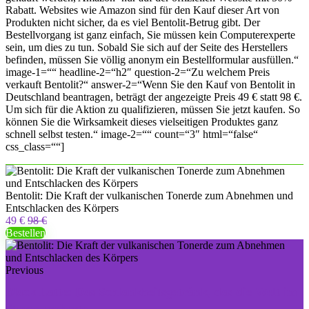
Rabatt. Websites wie Amazon sind für den Kauf dieser Art von
Produkten nicht sicher, da es viel Bentolit-Betrug gibt. Der
Bestellvorgang ist ganz einfach, Sie müssen kein Computerexperte
sein, um dies zu tun. Sobald Sie sich auf der Seite des Herstellers
befinden, müssen Sie völlig anonym ein Bestellformular ausfüllen.“
image-1=““ headline-2=“h2″ question-2=“Zu welchem ​​Preis
verkauft Bentolit?“ answer-2=“Wenn Sie den Kauf von Bentolit in
Deutschland beantragen, beträgt der angezeigte Preis 49 € statt 98 €.
Um sich für die Aktion zu qualifizieren, müssen Sie jetzt kaufen. So
können Sie die Wirksamkeit dieses vielseitigen Produktes ganz
schnell selbst testen.“ image-2=““ count=“3″ html=“false“
css_class=““]
Bentolit: Die Kraft der vulkanischen Tonerde zum Abnehmen und
Entschlacken des Körpers
49 €
98 €
Bestellen
Previous
Black Latte: Das Schlankheitsgetränk, das die Welt im
Sturm eroberte