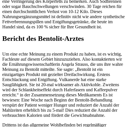
eine Verringerung des Körperfetts zu bemerken. Auch Sodbrennen
oder sogar Bauchschwellungen verschwinden. 30 Tage reichen für
einen durchschnittlichen Verlust von 10-12 Kilo. Dieses
Nahrungsergänzungsmittel ist definitiv nicht wie andere synthetische
Fettverbrennungspillen und Entgiftungsgetränke, die heute im
Handel sind, da es 100 % sicher für Ihre Gesundheit ist.
Bericht des Bentolit-Arztes
Um eine echte Meinung zu einem Produkt zu haben, ist es wichtig,
Fachleute auf diesem Gebiet hinzuzuziehen. Also kontaktierten wir
die Ernährungswissenschaftlerin Angela Strauss, die uns ihre wahre
Meinung zu Bentolit mitteilte. Sie sagte: „Bentolit ist ein
einzigartiges Produkt mit gezielter Dreifachwirkung. Erstens
Entschlackung und Entgiftung. Vulkanerde hat eine starke
Saugfähigkeit. Sie ist 20-mal wirksamer als Aktivkohle. Zweitens
wird der Schlankheitseffekt durch Haferfasern und Kaffeepulver
erreicht.“ in der Zusammensetzung dieses Medikaments Es ist
bewiesen: Eine Woche nach Beginn der Bentolit-Behandlung
verspürt der Patient weniger Hunger und reduziert die Anzahl der
Mahlzeiten erheblich bis zu 5-mal! Dies reduziert die Anzahl der
verbrauchten Kalorien und fördert die Gewichtsabnahme.
Drittens ist das allgemeine Wohlbefinden bei regelmäßiger