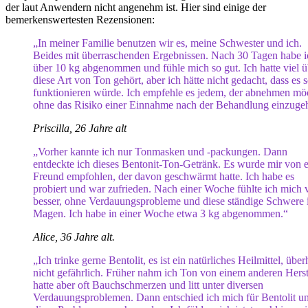
der laut Anwendern nicht angenehm ist. Hier sind einige der
bemerkenswertesten Rezensionen:
„In meiner Familie benutzen wir es, meine Schwester und ich.
Beides mit überraschenden Ergebnissen. Nach 30 Tagen habe i
über 10 kg abgenommen und fühle mich so gut. Ich hatte viel ü
diese Art von Ton gehört, aber ich hätte nicht gedacht, dass es 
funktionieren würde. Ich empfehle es jedem, der abnehmen mö
ohne das Risiko einer Einnahme nach der Behandlung einzuge
Priscilla, 26 Jahre alt
„Vorher kannte ich nur Tonmasken und -packungen. Dann
entdeckte ich dieses Bentonit-Ton-Getränk. Es wurde mir von 
Freund empfohlen, der davon geschwärmt hatte. Ich habe es
probiert und war zufrieden. Nach einer Woche fühlte ich mich v
besser, ohne Verdauungsprobleme und diese ständige Schwere
Magen. Ich habe in einer Woche etwa 3 kg abgenommen.“
Alice, 36 Jahre alt.
„Ich trinke gerne Bentolit, es ist ein natürliches Heilmittel, übe
nicht gefährlich. Früher nahm ich Ton von einem anderen Herste
hatte aber oft Bauchschmerzen und litt unter diversen
Verdauungsproblemen. Dann entschied ich mich für Bentolit un