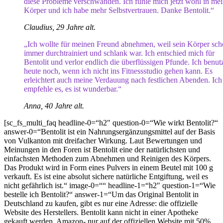
diese Probleme verschwanden. Ich fühle mich jetzt wohl in me
Körper und ich habe mehr Selbstvertrauen. Danke Bentolit.“
Claudius, 29 Jahre alt.
„Ich wollte für meinen Freund abnehmen, weil sein Körper sc
immer durchtrainiert und schlank war. Ich entschied mich für
Bentolit und verlor endlich die überflüssigen Pfunde. Ich benut
heute noch, wenn ich nicht ins Fitnessstudio gehen kann. Es
erleichtert auch meine Verdauung nach festlichen Abenden. Ich
empfehle es, es ist wunderbar.“
Anna, 40 Jahre alt.
[sc_fs_multi_faq headline-0=“h2″ question-0=“Wie wirkt Bentolit?“
answer-0=“Bentolit ist ein Nahrungsergänzungsmittel auf der Basis
von Vulkanton mit dreifacher Wirkung. Laut Bewertungen und
Meinungen in den Foren ist Bentolit eine der natürlichsten und
einfachsten Methoden zum Abnehmen und Reinigen des Körpers.
Das Produkt wird in Form eines Pulvers in einem Beutel mit 100 g
verkauft. Es ist eine absolut sichere natürliche Entgiftung, weil es
nicht gefährlich ist.“ image-0=““ headline-1=“h2″ question-1=“Wie
bestelle ich Bentolit?“ answer-1=“Um das Original Bentolit in
Deutschland zu kaufen, gibt es nur eine Adresse: die offizielle
Website des Herstellers. Bentolit kann nicht in einer Apotheke
gekauft werden, Amazon- nur auf der offiziellen Website mit 50%