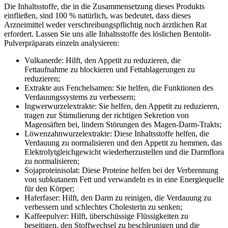
Die Inhaltsstoffe, die in die Zusammensetzung dieses Produkts
einfließen, sind 100 % natürlich, was bedeutet, dass dieses
Arzneimittel weder verschreibungspflichtig noch ärztlichen Rat
erfordert. Lassen Sie uns alle Inhaltsstoffe des löslichen Bentolit-
Pulverpräparats einzeln analysieren:
Vulkanerde: Hilft, den Appetit zu reduzieren, die
Fettaufnahme zu blockieren und Fettablagerungen zu
reduzieren;
Extrakte aus Fenchelsamen: Sie helfen, die Funktionen des
Verdauungssystems zu verbessern;
Ingwerwurzelextrakte: Sie helfen, den Appetit zu reduzieren,
tragen zur Stimulierung der richtigen Sekretion von
Magensäften bei, lindern Störungen des Magen-Darm-Trakts;
Löwenzahnwurzelextrakte: Diese Inhaltsstoffe helfen, die
Verdauung zu normalisieren und den Appetit zu hemmen, das
Elektrolytgleichgewicht wiederherzustellen und die Darmflora
zu normalisieren;
Sojaproteinisolat: Diese Proteine ​​helfen bei der Verbrennung
von subkutanem Fett und verwandeln es in eine Energiequelle
für den Körper;
Haferfaser: Hilft, den Darm zu reinigen, die Verdauung zu
verbessern und schlechtes Cholesterin zu senken;
Kaffeepulver: Hilft, überschüssige Flüssigkeiten zu
beseitigen, den Stoffwechsel zu beschleunigen und die