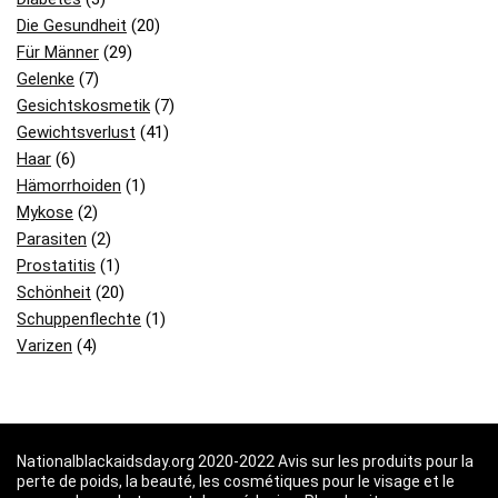
Die Gesundheit
(20)
Für Männer
(29)
Gelenke
(7)
Gesichtskosmetik
(7)
Gewichtsverlust
(41)
Haar
(6)
Hämorrhoiden
(1)
Mykose
(2)
Parasiten
(2)
Prostatitis
(1)
Schönheit
(20)
Schuppenflechte
(1)
Varizen
(4)
Nationalblackaidsday.org 2020-2022 Avis sur les produits pour la
perte de poids, la beauté, les cosmétiques pour le visage et le