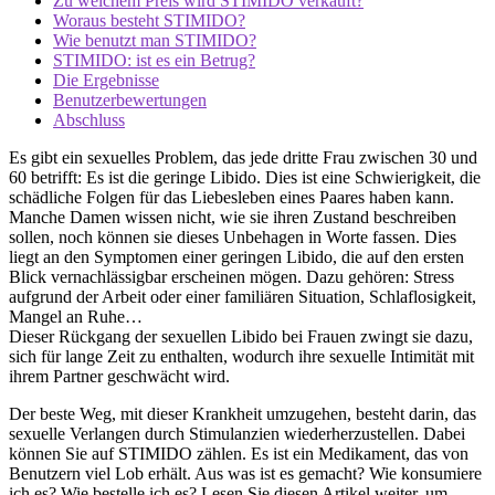
Zu welchem ​​Preis wird STIMIDO verkauft?
Woraus besteht STIMIDO?
Wie benutzt man STIMIDO?
STIMIDO: ist es ein Betrug?
Die Ergebnisse
Benutzerbewertungen
Abschluss
Es gibt ein sexuelles Problem, das jede dritte Frau zwischen 30 und
60 betrifft: Es ist die geringe Libido. Dies ist eine Schwierigkeit, die
schädliche Folgen für das Liebesleben eines Paares haben kann.
Manche Damen wissen nicht, wie sie ihren Zustand beschreiben
sollen, noch können sie dieses Unbehagen in Worte fassen. Dies
liegt an den Symptomen einer geringen Libido, die auf den ersten
Blick vernachlässigbar erscheinen mögen. Dazu gehören: Stress
aufgrund der Arbeit oder einer familiären Situation, Schlaflosigkeit,
Mangel an Ruhe…
Dieser Rückgang der sexuellen Libido bei Frauen zwingt sie dazu,
sich für lange Zeit zu enthalten, wodurch ihre sexuelle Intimität mit
ihrem Partner geschwächt wird.
Der beste Weg, mit dieser Krankheit umzugehen, besteht darin, das
sexuelle Verlangen durch Stimulanzien wiederherzustellen. Dabei
können Sie auf STIMIDO zählen. Es ist ein Medikament, das von
Benutzern viel Lob erhält. Aus was ist es gemacht? Wie konsumiere
ich es? Wie bestelle ich es? Lesen Sie diesen Artikel weiter, um