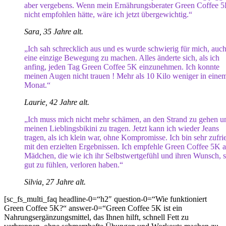
aber vergebens. Wenn mein Ernährungsberater Green Coffee 
nicht empfohlen hätte, wäre ich jetzt übergewichtig.“
Sara, 35 Jahre alt.
„Ich sah schrecklich aus und es wurde schwierig für mich, auc
eine einzige Bewegung zu machen. Alles änderte sich, als ich
anfing, jeden Tag Green Coffee 5K einzunehmen. Ich konnte
meinen Augen nicht trauen ! Mehr als 10 Kilo weniger in eine
Monat.“
Laurie, 42 Jahre alt.
„Ich muss mich nicht mehr schämen, an den Strand zu gehen u
meinen Lieblingsbikini zu tragen. Jetzt kann ich wieder Jeans
tragen, als ich klein war, ohne Kompromisse. Ich bin sehr zufri
mit den erzielten Ergebnissen. Ich empfehle Green Coffee 5K a
Mädchen, die wie ich ihr Selbstwertgefühl und ihren Wunsch, s
gut zu fühlen, verloren haben.“
Silvia, 27 Jahre alt.
[sc_fs_multi_faq headline-0=“h2″ question-0=“Wie funktioniert
Green Coffee 5K?“ answer-0=“Green Coffee 5K ist ein
Nahrungsergänzungsmittel, das Ihnen hilft, schnell Fett zu