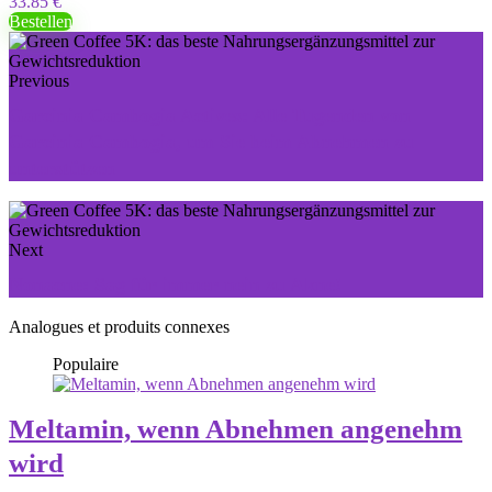
33.85 €
Bestellen
Previous
Garcinia Cambogia Actives: Alle Tugenden von
Garcinia Cambogia, um Sie beim Abnehmen zu
unterstützen
Next
Nonacne: Sag für immer nein zu Akne!
Analogues et produits connexes
Populaire
Meltamin, wenn Abnehmen angenehm
wird