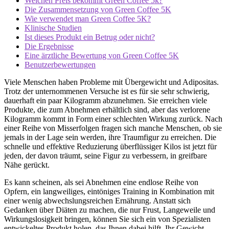
Welchen Preis bekommt Green Coffee 5k?
Die Zusammensetzung von Green Coffee 5K
Wie verwendet man Green Coffee 5K?
Klinische Studien
Ist dieses Produkt ein Betrug oder nicht?
Die Ergebnisse
Eine ärztliche Bewertung von Green Coffee 5K
Benutzerbewertungen
Viele Menschen haben Probleme mit Übergewicht und Adipositas.
Trotz der unternommenen Versuche ist es für sie sehr schwierig,
dauerhaft ein paar Kilogramm abzunehmen. Sie erreichen viele
Produkte, die zum Abnehmen erhältlich sind, aber das verlorene
Kilogramm kommt in Form einer schlechten Wirkung zurück. Nach
einer Reihe von Misserfolgen fragen sich manche Menschen, ob sie
jemals in der Lage sein werden, ihre Traumfigur zu erreichen. Die
schnelle und effektive Reduzierung überflüssiger Kilos ist jetzt für
jeden, der davon träumt, seine Figur zu verbessern, in greifbare
Nähe gerückt.
Es kann scheinen, als sei Abnehmen eine endlose Reihe von
Opfern, ein langweiliges, eintöniges Training in Kombination mit
einer wenig abwechslungsreichen Ernährung. Anstatt sich
Gedanken über Diäten zu machen, die nur Frust, Langeweile und
Wirkungslosigkeit bringen, können Sie sich ein von Spezialisten
entwickeltes Produkt holen, das Ihnen dabei hilft, Ihr Gewicht