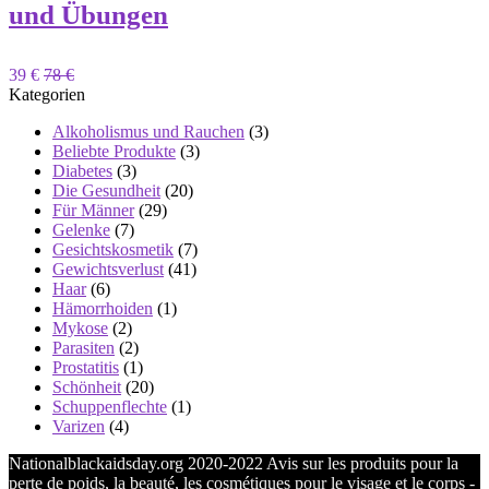
und Übungen
39 €
78 €
Kategorien
Alkoholismus und Rauchen
(3)
Beliebte Produkte
(3)
Diabetes
(3)
Die Gesundheit
(20)
Für Männer
(29)
Gelenke
(7)
Gesichtskosmetik
(7)
Gewichtsverlust
(41)
Haar
(6)
Hämorrhoiden
(1)
Mykose
(2)
Parasiten
(2)
Prostatitis
(1)
Schönheit
(20)
Schuppenflechte
(1)
Varizen
(4)
Nationalblackaidsday.org 2020-2022 Avis sur les produits pour la
perte de poids, la beauté, les cosmétiques pour le visage et le corps -