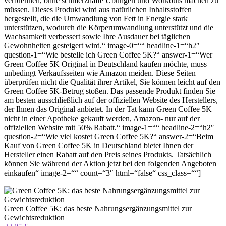
verbrennen, ohne schmerzhafte Übungen und Workouts machen zu
müssen. Dieses Produkt wird aus natürlichen Inhaltsstoffen
hergestellt, die die Umwandlung von Fett in Energie stark
unterstützen, wodurch die Körperumwandlung unterstützt und die
Wachsamkeit verbessert sowie Ihre Ausdauer bei täglichen
Gewohnheiten gesteigert wird.“ image-0=““ headline-1=“h2″
question-1=“Wie bestelle ich Green Coffee 5K?“ answer-1=“Wer
Green Coffee 5K Original in Deutschland kaufen möchte, muss
unbedingt Verkaufsseiten wie Amazon meiden. Diese Seiten
überprüfen nicht die Qualität ihrer Artikel, Sie können leicht auf den
Green Coffee 5K-Betrug stoßen. Das passende Produkt finden Sie
am besten ausschließlich auf der offiziellen Website des Herstellers,
der Ihnen das Original anbietet. In der Tat kann Green Coffee 5K
nicht in einer Apotheke gekauft werden, Amazon- nur auf der
offiziellen Website mit 50% Rabatt.“ image-1=““ headline-2=“h2″
question-2=“Wie viel kostet Green Coffee 5K?“ answer-2=“Beim
Kauf von Green Coffee 5K in Deutschland bietet Ihnen der
Hersteller einen Rabatt auf den Preis seines Produkts. Tatsächlich
können Sie während der Aktion jetzt bei den folgenden Angeboten
einkaufen“ image-2=““ count=“3″ html=“false“ css_class=““]
Green Coffee 5K: das beste Nahrungsergänzungsmittel zur
Gewichtsreduktion