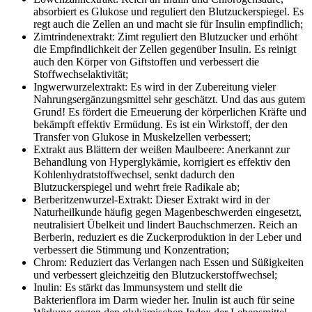
absorbiert es Glukose und reguliert den Blutzuckerspiegel. Es
regt auch die Zellen an und macht sie für Insulin empfindlich;
Zimtrindenextrakt: Zimt reguliert den Blutzucker und erhöht
die Empfindlichkeit der Zellen gegenüber Insulin. Es reinigt
auch den Körper von Giftstoffen und verbessert die
Stoffwechselaktivität;
Ingwerwurzelextrakt: Es wird in der Zubereitung vieler
Nahrungsergänzungsmittel sehr geschätzt. Und das aus gutem
Grund! Es fördert die Erneuerung der körperlichen Kräfte und
bekämpft effektiv Ermüdung. Es ist ein Wirkstoff, der den
Transfer von Glukose in Muskelzellen verbessert;
Extrakt aus Blättern der weißen Maulbeere: Anerkannt zur
Behandlung von Hyperglykämie, korrigiert es effektiv den
Kohlenhydratstoffwechsel, senkt dadurch den
Blutzuckerspiegel und wehrt freie Radikale ab;
Berberitzenwurzel-Extrakt: Dieser Extrakt wird in der
Naturheilkunde häufig gegen Magenbeschwerden eingesetzt,
neutralisiert Übelkeit und lindert Bauchschmerzen. Reich an
Berberin, reduziert es die Zuckerproduktion in der Leber und
verbessert die Stimmung und Konzentration;
Chrom: Reduziert das Verlangen nach Essen und Süßigkeiten
und verbessert gleichzeitig den Blutzuckerstoffwechsel;
Inulin: Es stärkt das Immunsystem und stellt die
Bakterienflora im Darm wieder her. Inulin ist auch für seine