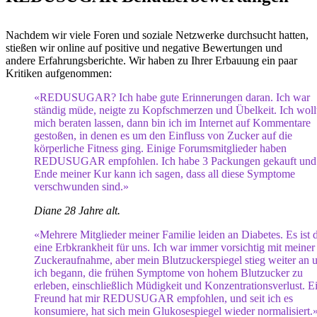
Nachdem wir viele Foren und soziale Netzwerke durchsucht hatten,
stießen wir online auf positive und negative Bewertungen und
andere Erfahrungsberichte. Wir haben zu Ihrer Erbauung ein paar
Kritiken aufgenommen:
«REDUSUGAR? Ich habe gute Erinnerungen daran. Ich war
ständig müde, neigte zu Kopfschmerzen und Übelkeit. Ich woll
mich beraten lassen, dann bin ich im Internet auf Kommentare
gestoßen, in denen es um den Einfluss von Zucker auf die
körperliche Fitness ging. Einige Forumsmitglieder haben
REDUSUGAR empfohlen. Ich habe 3 Packungen gekauft und
Ende meiner Kur kann ich sagen, dass all diese Symptome
verschwunden sind.»
Diane 28 Jahre alt.
«Mehrere Mitglieder meiner Familie leiden an Diabetes. Es ist 
eine Erbkrankheit für uns. Ich war immer vorsichtig mit meiner
Zuckeraufnahme, aber mein Blutzuckerspiegel stieg weiter an 
ich begann, die frühen Symptome von hohem Blutzucker zu
erleben, einschließlich Müdigkeit und Konzentrationsverlust. E
Freund hat mir REDUSUGAR empfohlen, und seit ich es
konsumiere, hat sich mein Glukosespiegel wieder normalisiert.