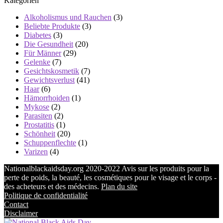
Kategorien
Alkoholismus und Rauchen
(3)
Beliebte Produkte
(3)
Diabetes
(3)
Die Gesundheit
(20)
Für Männer
(29)
Gelenke
(7)
Gesichtskosmetik
(7)
Gewichtsverlust
(41)
Haar
(6)
Hämorrhoiden
(1)
Mykose
(2)
Parasiten
(2)
Prostatitis
(1)
Schönheit
(20)
Schuppenflechte
(1)
Varizen
(4)
Nationalblackaidsday.org 2020-2022 Avis sur les produits pour la
perte de poids, la beauté, les cosmétiques pour le visage et le corps -
des acheteurs et des médecins.
Plan du site
Politique de confidentialité
Contact
Disclaimer