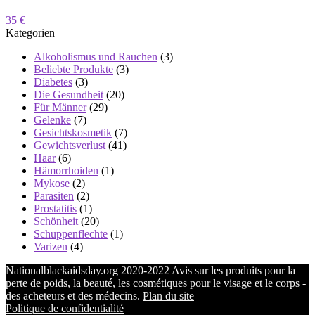
35 €
Kategorien
Alkoholismus und Rauchen
(3)
Beliebte Produkte
(3)
Diabetes
(3)
Die Gesundheit
(20)
Für Männer
(29)
Gelenke
(7)
Gesichtskosmetik
(7)
Gewichtsverlust
(41)
Haar
(6)
Hämorrhoiden
(1)
Mykose
(2)
Parasiten
(2)
Prostatitis
(1)
Schönheit
(20)
Schuppenflechte
(1)
Varizen
(4)
Nationalblackaidsday.org 2020-2022 Avis sur les produits pour la
perte de poids, la beauté, les cosmétiques pour le visage et le corps -
des acheteurs et des médecins.
Plan du site
Politique de confidentialité