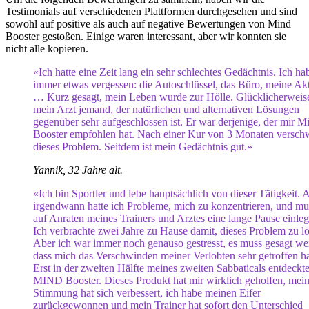
Testimonials auf verschiedenen Plattformen durchgesehen und sind
sowohl auf positive als auch auf negative Bewertungen von Mind
Booster gestoßen. Einige waren interessant, aber wir konnten sie
nicht alle kopieren.
«Ich hatte eine Zeit lang ein sehr schlechtes Gedächtnis. Ich ha
immer etwas vergessen: die Autoschlüssel, das Büro, meine Ak
… Kurz gesagt, mein Leben wurde zur Hölle. Glücklicherweise
mein Arzt jemand, der natürlichen und alternativen Lösungen
gegenüber sehr aufgeschlossen ist. Er war derjenige, der mir M
Booster empfohlen hat. Nach einer Kur von 3 Monaten versc
dieses Problem. Seitdem ist mein Gedächtnis gut.»
Yannik, 32 Jahre alt.
«Ich bin Sportler und lebe hauptsächlich von dieser Tätigkeit. 
irgendwann hatte ich Probleme, mich zu konzentrieren, und mu
auf Anraten meines Trainers und Arztes eine lange Pause einleg
Ich verbrachte zwei Jahre zu Hause damit, dieses Problem zu l
Aber ich war immer noch genauso gestresst, es muss gesagt we
dass mich das Verschwinden meiner Verlobten sehr getroffen ha
Erst in der zweiten Hälfte meines zweiten Sabbaticals entdeckte
MIND Booster. Dieses Produkt hat mir wirklich geholfen, mei
Stimmung hat sich verbessert, ich habe meinen Eifer
zurückgewonnen und mein Trainer hat sofort den Unterschied