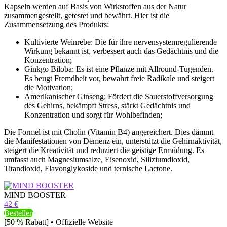
Kapseln werden auf Basis von Wirkstoffen aus der Natur
zusammengestellt, getestet und bewährt. Hier ist die
Zusammensetzung des Produkts:
Kultivierte Weinrebe: Die für ihre nervensystemregulierende
Wirkung bekannt ist, verbessert auch das Gedächtnis und die
Konzentration;
Ginkgo Biloba: Es ist eine Pflanze mit Allround-Tugenden.
Es beugt Fremdheit vor, bewahrt freie Radikale und steigert
die Motivation;
Amerikanischer Ginseng: Fördert die Sauerstoffversorgung
des Gehirns, bekämpft Stress, stärkt Gedächtnis und
Konzentration und sorgt für Wohlbefinden;
Die Formel ist mit Cholin (Vitamin B4) angereichert. Dies dämmt
die Manifestationen von Demenz ein, unterstützt die Gehirnaktivität,
steigert die Kreativität und reduziert die geistige Ermüdung. Es
umfasst auch Magnesiumsalze, Eisenoxid, Siliziumdioxid,
Titandioxid, Flavonglykoside und ternische Lactone.
MIND BOOSTER
42 €
Bestellen
[50 % Rabatt] • Offizielle Website