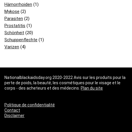
Hämorrhoiden
(1)
Mykose
(2)
Parasiten
(2)
Prostatitis
(1)
Schönheit
(20)
Schuppenflechte
(1)
Varizen
(4)
Nationalblackaidsday.org 2020-2022 Avis sur les produits pour la
perte de poids, la beauté, les cosmétiques pour le visage et le
corps - des acheteurs et des médecins.
Plan du site
Politique de confidentialité
Contact
Disclaimer