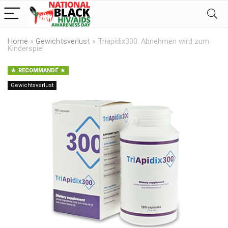
Home
»
Gewichtsverlust
»
Triapidix300: Abnehmen wird zum
Kinderspiel
RECOMMANDÉ
Gewichtsverlust