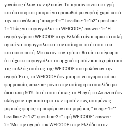
γυναίκες όλων των ηλικιών. Το προϊόν είναι σε υγρή
κατάσταση και μπορεί να αραιωθεί με νερό ή χυμό κατά
την κατανάλωση.” image-0=”” headline-1=”h2″ question-
1=”Πώς να παραγγείλω το WEICODE;” answer-1=”Η
αγορά γνήσιου WEICODE στην Ελλάδα είναι αρκετά απλή,
αρκεί να παραγγείλετε στον επίσημο ιστότοπο του
κατασκευαστή. Με αυτόν τον τρόπο, θα είστε σίγουροι
ότι έχετε παραγγείλει το αρχικό προϊόν και όχι μία από
τις πολλές απάτες της WEICODE που μολύνουν την
αγορά. Έτσι, το WEICODE δεν μπορεί να αγοραστεί σε
φαρμακείο, amazon- μόνο στην επίσημη ιστοσελίδα με
έκπτωση 50%. Ιστότοποι όπως το Ebay ή το Amazon δεν
ελέγχουν την ποιότητα των προϊόντων, επομένως
μερικές φορές προσφέρουν απομιμήσεις.” image-1=””
headline-2=”h2″ question-2=”τιμή WEICODE” answer-
2=”Με την αγορά του WEICODE στην Ελλάδα στον