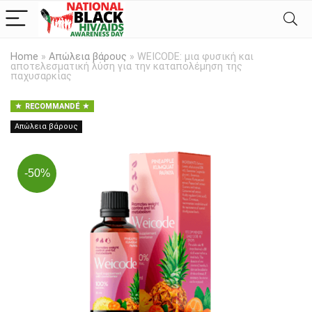
Home
»
Απώλεια βάρους
»
WEICODE: μια φυσική και
αποτελεσματική λύση για την καταπολέμηση της
παχυσαρκίας
RECOMMANDÉ
Απώλεια βάρους
-50%