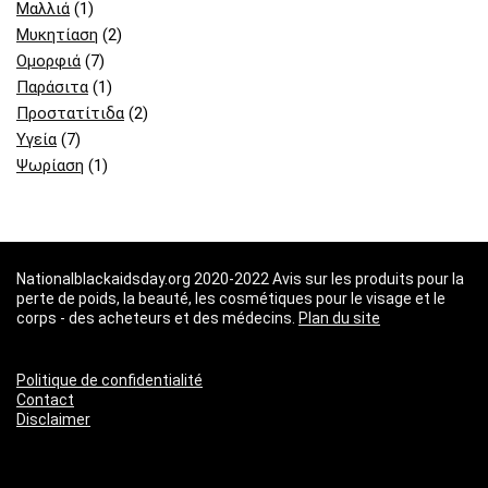
Μαλλιά
(1)
Μυκητίαση
(2)
Ομορφιά
(7)
Παράσιτα
(1)
Προστατίτιδα
(2)
Υγεία
(7)
Ψωρίαση
(1)
Nationalblackaidsday.org 2020-2022 Avis sur les produits pour la
perte de poids, la beauté, les cosmétiques pour le visage et le
corps - des acheteurs et des médecins.
Plan du site
Politique de confidentialité
Contact
Disclaimer