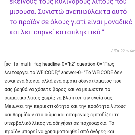
εκείνους τους κυλίνδρους λίπους που
μισούσα. Συνιστώ ανεπιφύλακτα αυτό
το προϊόν σε όλους γιατί είναι μοναδικό
και λειτουργεί καταπληκτικά.”
Λίζα, 22 ετών
[sc_fs_multi_faq headline-0=”h2″ question-0=”Πώς
λειτουργεί το WEICODE;” answer-0=”Το WEICODE δεν
είναι ένα δισκίο, αλλά ένα σιρόπι αδυνατίσματος που
σας βοηθά να χάσετε βάρος και να μειώσετε το
σωματικό λίπος χωρίς να βλάπτει την υγεία σας.
Μειώνει την περιεκτικότητα και την ποσότητα λίπους
και θερμίδων στο σώμα και επομένως εμποδίζει το
υπερβολικό λίπος να οδηγήσει σε παχυσαρκία. Το
προϊόν μπορεί να χρησιμοποιηθεί από άνδρες και