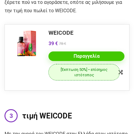
ξέρετε πού να το αγοράσετε, οπότε ας μιλήσουμε για
την τιμή που πωλεί το WEICODE.
WEICODE
39 €
78 €
Παραγγελία
[Έκπτωση 50%] • επίσημος
ιστότοπος
τιμή WEICODE
Με την αγορά του WEICODE στην Ελλάδα στον ιστότοπο