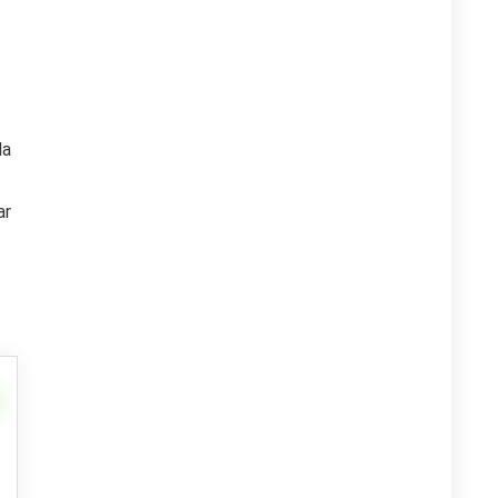
la
ar