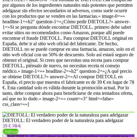
por algunos de los ingredientes naturales más potentes que permiten
adelgazar sin efectos secundarios ni adversos, como suele ocurrir
con los productos que se venden en las farmacias.» image-0=»»
headline-1=»h2″ question-1=»¿Cómo pedir DIETOLL?» answer-
1=»Si se pregunta dónde encontrar DIETOLL, primero debe saber
evitar sitios no recomendados como Amazon, porque allí puede
encontrar el fraude DIETOLL. Para comprar DIETOLL original en
España, debe ir al sitio web oficial del fabricante. De hecho,
DIETOLL no se puede comprar en una farmacia, amazon, solo en el
sitio web oficial con un 50% de descuento. Solo así estará seguro de
obtener el original. Si crees que necesitas una receta para comprar
DIETOLL, piénsalo de nuevo, no necesitas receta ni consejo
médico.» image-1=»» headline-2=»h2″ question-2=»¿A qué precio
se obtiene DIETOLL?» answer-2=»Al comprar DIETOLL en
España, el precio que muestra el fabricante es de 39 € en lugar de 78
€. Esta cantidad solo es válida durante la promoción actual. Por lo
tanto, debe comprar ahora para beneficiarse de esta tentadora oferta,
así que no lo dude.» image-2=»» count=»3″ html=»false»
css_class=»»]
DIETOLL: El verdadero poder de la naturaleza para adelgazar
39 €
78 €
Ordenar