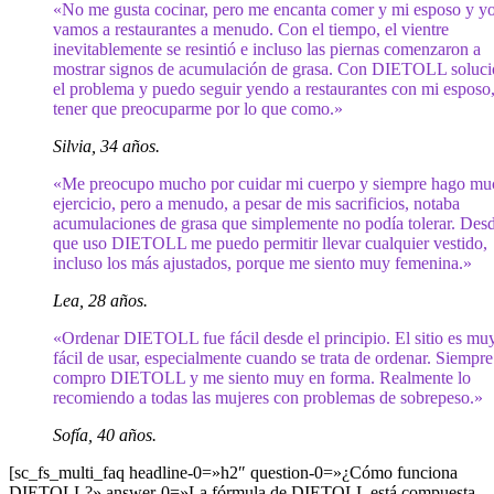
«No me gusta cocinar, pero me encanta comer y mi esposo y y
vamos a restaurantes a menudo. Con el tiempo, el vientre
inevitablemente se resintió e incluso las piernas comenzaron a
mostrar signos de acumulación de grasa. Con DIETOLL soluc
el problema y puedo seguir yendo a restaurantes con mi esposo,
tener que preocuparme por lo que como.»
Silvia, 34 años.
«Me preocupo mucho por cuidar mi cuerpo y siempre hago mu
ejercicio, pero a menudo, a pesar de mis sacrificios, notaba
acumulaciones de grasa que simplemente no podía tolerar. Des
que uso DIETOLL me puedo permitir llevar cualquier vestido,
incluso los más ajustados, porque me siento muy femenina.»
Lea, 28 años.
«Ordenar DIETOLL fue fácil desde el principio. El sitio es mu
fácil de usar, especialmente cuando se trata de ordenar. Siempre
compro DIETOLL y me siento muy en forma. Realmente lo
recomiendo a todas las mujeres con problemas de sobrepeso.»
Sofía, 40 años.
[sc_fs_multi_faq headline-0=»h2″ question-0=»¿Cómo funciona
DIETOLL?» answer-0=»La fórmula de DIETOLL está compuesta