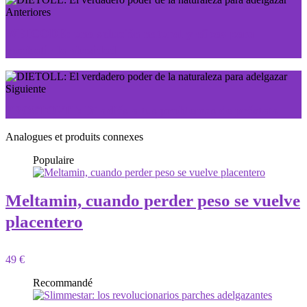
Anteriores
WEICODE: una solución natural y eficaz para
combatir la obesidad
Siguiente
PROSTOVIT: Di adiós a tus problemas de próstata
Analogues et produits connexes
Populaire
Meltamin, cuando perder peso se vuelve
placentero
49 €
Recommandé