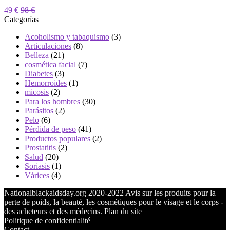
49 €
98 €
Categorías
Acoholismo y tabaquismo
(3)
Articulaciones
(8)
Belleza
(21)
cosmética facial
(7)
Diabetes
(3)
Hemorroides
(1)
micosis
(2)
Para los hombres
(30)
Parásitos
(2)
Pelo
(6)
Pérdida de peso
(41)
Productos populares
(2)
Prostatitis
(2)
Salud
(20)
Soriasis
(1)
Várices
(4)
Nationalblackaidsday.org 2020-2022 Avis sur les produits pour la
perte de poids, la beauté, les cosmétiques pour le visage et le corps -
des acheteurs et des médecins.
Plan du site
Politique de confidentialité
Contact