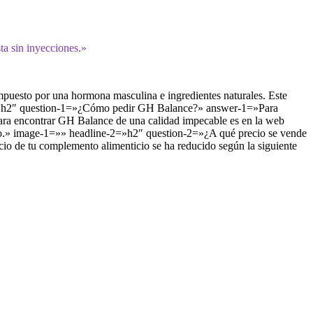
ta sin inyecciones.»
esto por una hormona masculina e ingredientes naturales. Este
ne-1=»h2″ question-1=»¿Cómo pedir GH Balance?» answer-1=»Para
 para encontrar GH Balance de una calidad impecable es en la web
nto.» image-1=»» headline-2=»h2″ question-2=»¿A qué precio se vende
o de tu complemento alimenticio se ha reducido según la siguiente