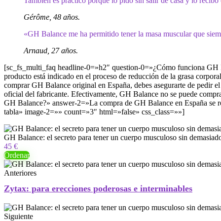
También es práctico porque lo pido sin salir de casa y lo recibo
Gérôme, 48 años.
«GH Balance me ha permitido tener la masa muscular que siempre
Arnaud, 27 años.
[sc_fs_multi_faq headline-0=»h2″ question-0=»¿Cómo funciona
GH 
producto está indicado en el proceso de reducción de la grasa corp
comprar GH Balance original en España, debes asegurarte de pedir el 
oficial del fabricante. Efectivamente, GH Balance no se puede comp
GH Balance?» answer-2=»La compra de GH Balance en España se realiza
tabla» image-2=»» count=»3″ html=»false» css_class=»»]
GH Balance: el secreto para tener un cuerpo musculoso sin demasiad
45 €
Ordenar
Anteriores
Zytax: para erecciones poderosas e interminables
Siguiente