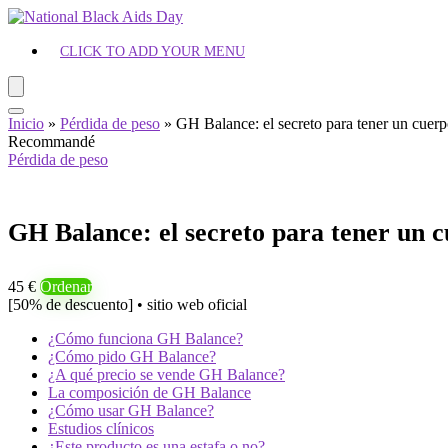
CLICK TO ADD YOUR MENU
Inicio
»
Pérdida de peso
»
GH Balance: el secreto para tener un cuer
Recommandé
Pérdida de peso
GH Balance: el secreto para tener un 
45 €
Ordenar
[50% de descuento] • sitio web oficial
¿Cómo funciona GH Balance?
¿Cómo pido GH Balance?
¿A qué precio se vende GH Balance?
La composición de GH Balance
¿Cómo usar GH Balance?
Estudios clínicos
¿Este producto es una estafa o no?