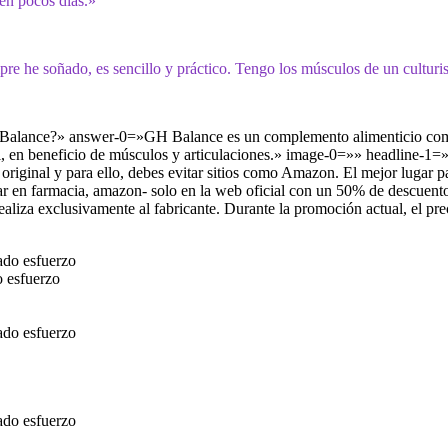
 en pocos días.»
 he soñado, es sencillo y práctico. Tengo los músculos de un culturis
Balance
?» answer-0=»GH Balance es un complemento alimenticio compu
oral, en beneficio de músculos y articulaciones.» image-0=»» headli
original y para ello, debes evitar sitios como Amazon. El mejor lugar
rar en farmacia, amazon- solo en la web oficial con un 50% de descue
 exclusivamente al fabricante. Durante la promoción actual, el preci
o esfuerzo