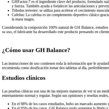
GHFactor-7 es el ingrediente clave del producto, formulado na
y fuerza. También ayuda a fortalecer las articulaciones y preven
Tribulus terrestre: se utiliza para acelerar el crecimiento musc
Cafeína: La cafeína es un complemento deportivo clásico gracias
la masa magra.
Considerando la composición 100% natural de GH Balance, estudios mé
su uso, el fabricante ha desarrollado este producto pensando en clien
¿Cómo usar GH Balance?
Las instrucciones de uso contienen toda la información que le ayudará
recomienda como dosificación tomar dos tabletas al día, preferiblemen
Estudios clínicos
Las pruebas clínicas son una de las mejores maneras de ver si un m
entrenamiento normal y regular. Según sus opiniones y reseñas reales, 
En el 98% de los casos estudiados, hubo un marcado aumento y f
En el 95% de los casos, GH Balance pudo aumentar la libido y e