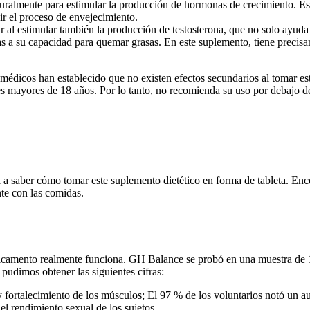
turalmente para estimular la producción de hormonas de crecimiento. Es
ir el proceso de envejecimiento.
ular al estimular también la producción de testosterona, que no solo ayud
 a su capacidad para quemar grasas. En este suplemento, tiene precisamen
dicos han establecido que no existen efectos secundarios al tomar est
tes mayores de 18 años. Por lo tanto, no recomienda su uso por debajo d
 a saber cómo tomar este suplemento dietético en forma de tableta. Enc
te con las comidas.
edicamento realmente funciona. GH Balance se probó en una muestra de
pudimos obtener las siguientes cifras:
ortalecimiento de los músculos; El 97 % de los voluntarios notó un au
l rendimiento sexual de los sujetos.