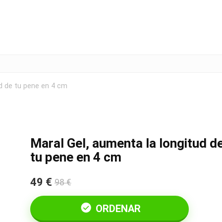
ud de tu pene en 4 cm
Maral Gel, aumenta la longitud d
tu pene en 4 cm
49 €
98 €
ORDENAR