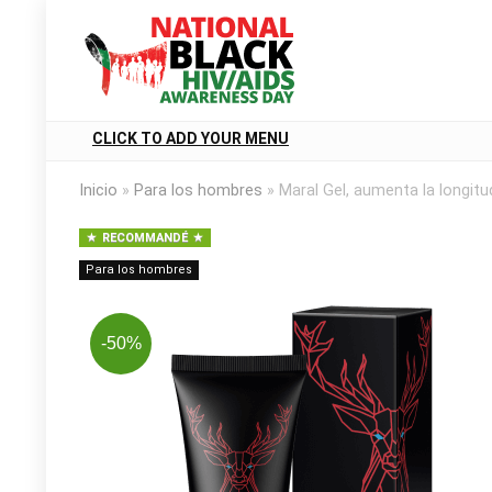
CLICK TO ADD YOUR MENU
Inicio
»
Para los hombres
»
Maral Gel, aumenta la longit
RECOMMANDÉ
Para los hombres
-50%