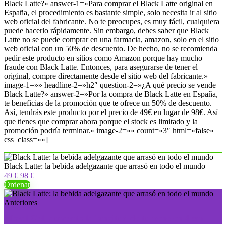
Black Latte?» answer-1=»Para comprar el Black Latte original en
España, el procedimiento es bastante simple, solo necesita ir al sitio
web oficial del fabricante. No te preocupes, es muy fácil, cualquiera
puede hacerlo rápidamente. Sin embargo, debes saber que Black
Latte no se puede comprar en una farmacia, amazon, solo en el sitio
web oficial con un 50% de descuento. De hecho, no se recomienda
pedir este producto en sitios como Amazon porque hay mucho
fraude con Black Latte. Entonces, para asegurarse de tener el
original, compre directamente desde el sitio web del fabricante.»
image-1=»» headline-2=»h2″ question-2=»¿A qué precio se vende
Black Latte?» answer-2=»Por la compra de Black Latte en España,
te beneficias de la promoción que te ofrece un 50% de descuento.
Así, tendrás este producto por el precio de 49€ en lugar de 98€. Así
que tienes que comprar ahora porque el stock es limitado y la
promoción podría terminar.» image-2=»» count=»3″ html=»false»
css_class=»»]
Black Latte: la bebida adelgazante que arrasó en todo el mundo
49 €
98 €
Ordenar
Anteriores
Maral Gel, aumenta la longitud de tu pene en 4 cm