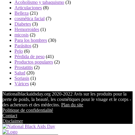
Acoholismo y tabaquismo
(3)
Articulaciones
(8)
Belleza
(21)
cosmética facial
(7)
Diabetes
(3)
Hemorroides
(1)
micosis
(2)
Para los hombres
(30)
Parásitos
(2)
Pelo
(6)
Pérdida de peso
(41)
Productos populares
(2)
Prostatitis
(2)
Salud
(20)
Soriasis
(1)
Várices
(4)
Nationalblackaidsday.org 2020-2022 Avis sur les produits pour la
perte de poids, la beauté, les cosmétiques pour le visage et le corps -
des acheteurs et des médecins.
Plan du site
Politique de confidentialité
Contact
Disclaimer